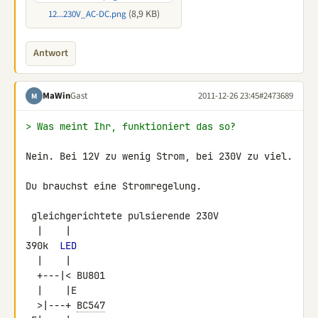
(8,9 KB)
12...230V_AC-DC.png
Antwort
MaWin
Gast
2011-12-26 23:45
#2473689
M
> Was meint Ihr, funktioniert das so?
Nein. Bei 12V zu wenig Strom, bei 230V zu viel.

Du brauchst eine Stromregelung.

 gleichgerichtete pulsierende 230V

  |    |

390k  
LED
  |    |

  +---|< BU801

  |    |E

  >|---+ 
BC547