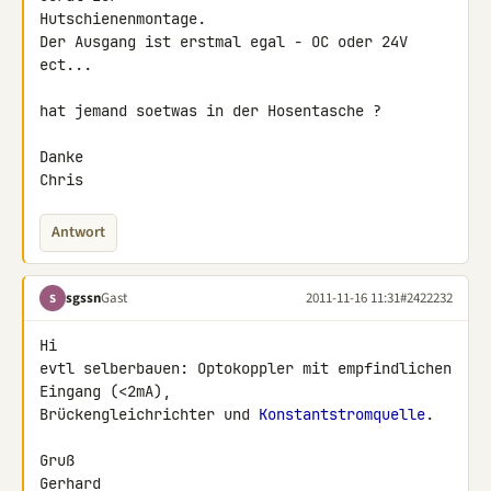
Hutschienenmontage.

Der Ausgang ist erstmal egal - OC oder 24V 
ect...

hat jemand soetwas in der Hosentasche ?

Danke

Chris
Antwort
sgssn
Gast
2011-11-16 11:31
#2422232
S
Hi

evtl selberbauen: Optokoppler mit empfindlichen 
Eingang (<2mA), 

Brückengleichrichter und 
Konstantstromquelle
.

Gruß

Gerhard