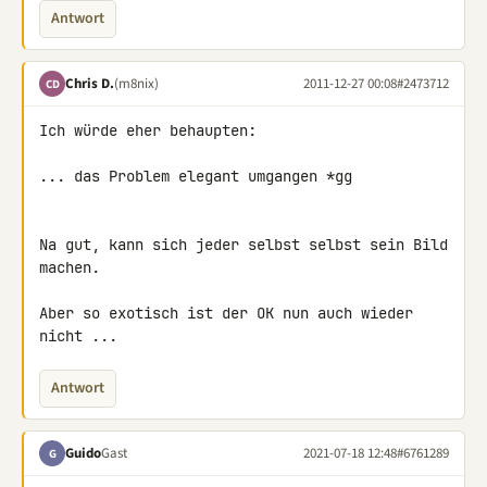
Antwort
Chris D.
(m8nix)
2011-12-27 00:08
#2473712
CD
Ich würde eher behaupten:

... das Problem elegant umgangen *gg

Na gut, kann sich jeder selbst selbst sein Bild 
machen.

Aber so exotisch ist der OK nun auch wieder 
nicht ...
Antwort
Guido
Gast
2021-07-18 12:48
#6761289
G