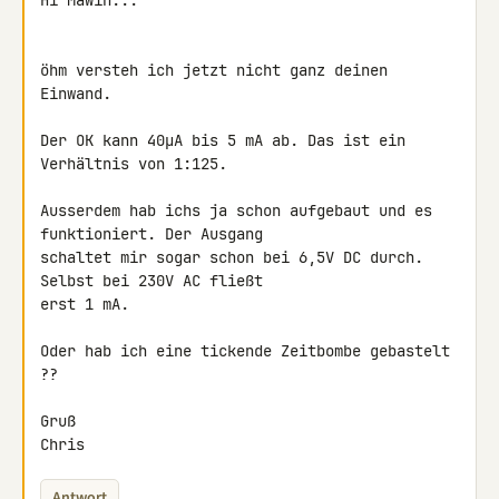
Hi Mawin...

öhm versteh ich jetzt nicht ganz deinen 
Einwand.

Der OK kann 40µA bis 5 mA ab. Das ist ein 
Verhältnis von 1:125.

Ausserdem hab ichs ja schon aufgebaut und es 
funktioniert. Der Ausgang 

schaltet mir sogar schon bei 6,5V DC durch. 
Selbst bei 230V AC fließt 

erst 1 mA.

Oder hab ich eine tickende Zeitbombe gebastelt 
??

Gruß

Chris
Antwort