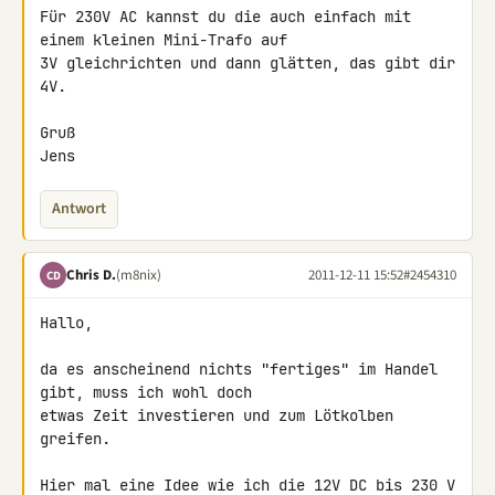
Für 230V AC kannst du die auch einfach mit 
einem kleinen Mini-Trafo auf 

3V gleichrichten und dann glätten, das gibt dir 
4V.

Gruß

Jens
Antwort
Chris D.
(m8nix)
2011-12-11 15:52
#2454310
CD
Hallo,

da es anscheinend nichts "fertiges" im Handel 
gibt, muss ich wohl doch 

etwas Zeit investieren und zum Lötkolben 
greifen.

Hier mal eine Idee wie ich die 12V DC bis 230 V 