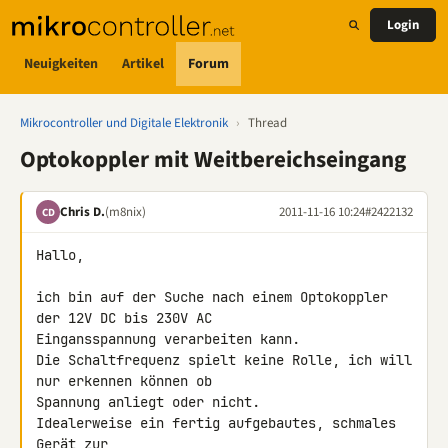
Login
Neuigkeiten
Artikel
Forum
Mikrocontroller und Digitale Elektronik
›
Thread
Optokoppler mit Weitbereichseingang
Chris D.
(m8nix)
2011-11-16 10:24
#2422132
CD
Hallo,

ich bin auf der Suche nach einem Optokoppler 
der 12V DC bis 230V AC 

Eingansspannung verarbeiten kann.

Die Schaltfrequenz spielt keine Rolle, ich will 
nur erkennen können ob 

Spannung anliegt oder nicht.

Idealerweise ein fertig aufgebautes, schmales 
Gerät zur 
