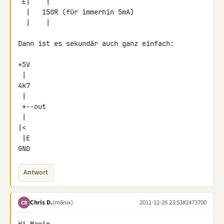
 E|    |

  |   150R (für immerhin 5mA)

  |    |

Dann ist es sekundär auch ganz einfach:

+5V

 |

4k7

 |

 +--out

 |

|<

 |E

GND
Antwort
Chris D.
(m8nix)
2011-12-26 23:53
#2473700
CD