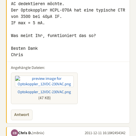
AC dedektieren möchte.

Der Optokoppler HCPL-070A hat eine typische CTR 
von 3500 bei 40µA IF.

IF max = 5 mA.

Was meint Ihr, funktioniert das so?

Besten Dank

Chris
Angehängte Dateien:
Optokoppler_12VDC-230VAC.png
(47 KB)
Antwort
Chris D.
(m8nix)
2011-12-11 16:18
#2454342
CD