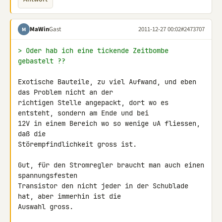
MaWin
Gast
2011-12-27 00:02
#2473707
M
> Oder hab ich eine tickende Zeitbombe 
gebastelt ??
Exotische Bauteile, zu viel Aufwand, und eben 
das Problem nicht an der 

richtigen Stelle angepackt, dort wo es 
entsteht, sondern am Ende und bei 

12V in einem Bereich wo so wenige uA fliessen, 
daß die 

Störempfindlichkeit gross ist.

Gut, für den Stromregler braucht man auch einen 
spannungsfesten 

Transistor den nicht jeder in der Schublade 
hat, aber immerhin ist die 

Auswahl gross.