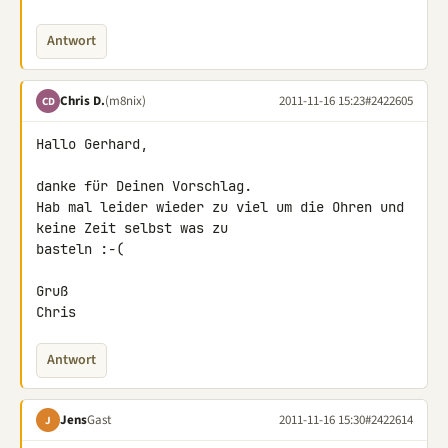
Antwort
Chris D.
(m8nix)
2011-11-16 15:23
#2422605
CD
Hallo Gerhard,

danke für Deinen Vorschlag.

Hab mal leider wieder zu viel um die Ohren und 
keine Zeit selbst was zu 

basteln :-(

Gruß

Chris
Antwort
Jens
Gast
2011-11-16 15:30
#2422614
J