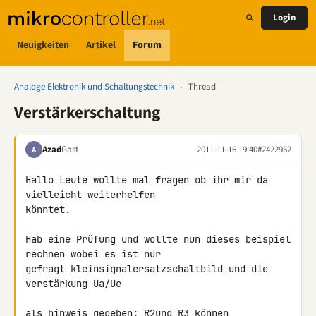
Login
Neuigkeiten
Artikel
Forum
Analoge Elektronik und Schaltungstechnik
›
Thread
Verstärkerschaltung
Azad
Gast
2011-11-16 19:40
#2422952
A
Hallo Leute wollte mal fragen ob ihr mir da 
vielleicht weiterhelfen 

könntet.

Hab eine Prüfung und wollte nun dieses beispiel 
rechnen wobei es ist nur 

gefragt kleinsignalersatzschaltbild und die 
verstärkung Ua/Ue

als hinweis gegeben: R2und R3 können 