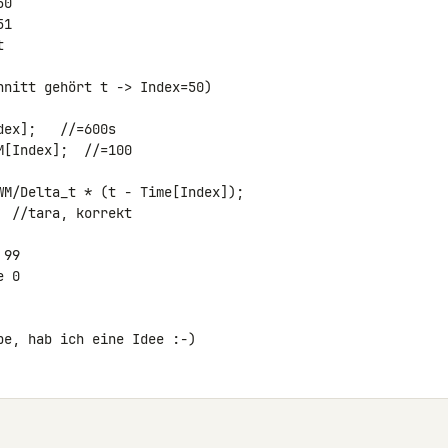
0

1



nitt gehört t -> Index=50)

ex];   //=600s

[Index];  //=100

WM/Delta_t * (t - Time[Index]);

99

 0

be, hab ich eine Idee :-)