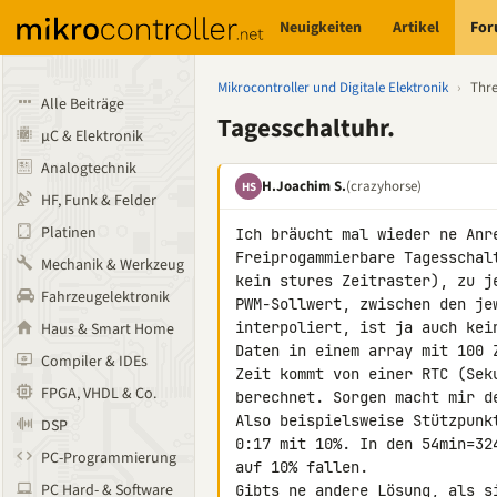
Neuigkeiten
Artikel
Fo
Mikrocontroller und Digitale Elektronik
›
Thr
Alle Beiträge
Tagesschaltuhr.
µC & Elektronik
Analogtechnik
H.Joachim S.
(crazyhorse)
HS
HF, Funk & Felder
Platinen
Ich bräucht mal wieder ne Anre
Freiprogammierbare Tagesschal
Mechanik & Werkzeug
kein stures Zeitraster), zu j
Fahrzeugelektronik
PWM-Sollwert, zwischen den je
interpoliert, ist ja auch kein
Haus & Smart Home
Daten in einem array mit 100 
Compiler & IDEs
Zeit kommt von einer RTC (Sek
FPGA, VHDL & Co.
berechnet. Sorgen macht mir d
Also beispielsweise Stützpunk
DSP
0:17 mit 10%. In den 54min=32
PC-Programmierung
auf 10% fallen.

PC Hard- & Software
Gibts ne andere Lösung, als s