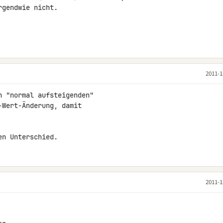
gendwie nicht.

2011-1
 "normal aufsteigenden"

Wert-Änderung, damit

en Unterschied.
2011-1