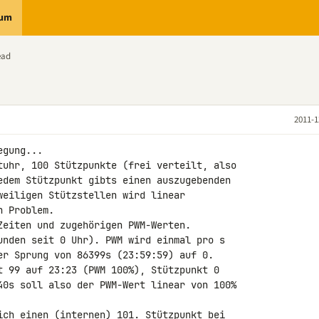
rum
ead
2011-1
gung...

tuhr, 100 Stützpunkte (frei verteilt, also 

edem Stützpunkt gibts einen auszugebenden 

weiligen Stützstellen wird linear 

 Problem.

Zeiten und zugehörigen PWM-Werten.

unden seit 0 Uhr). PWM wird einmal pro s 

er Sprung von 86399s (23:59:59) auf 0.

t 99 auf 23:23 (PWM 100%), Stützpunkt 0 

40s soll also der PWM-Wert linear von 100% 

ich einen (internen) 101. Stützpunkt bei 
