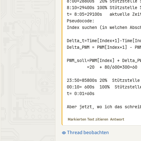
8:00=28800s  20% Stützstelle 5
8:10=29400s 100% Stützstelle 5
t= 8:05=29100s   aktuelle Zeit
Pseudocode:

Index suchen (in welchen Absch
Delta_t=Time[Index+1]-Time[Ind
Delta_PWM = PWM[Index+1] - PWM
PWM_soll=PWM[Index] + Delta_P
        =20  + 80/600*300=60   //tara, korrekt

23:50=85800s 20%  Stützstelle 
00:10= 600s  100%  Stützstelle
t= 0:01=60s

Aber jetzt, wo ich das schrei
Markierten Text zitieren
Antwort
Thread beobachten