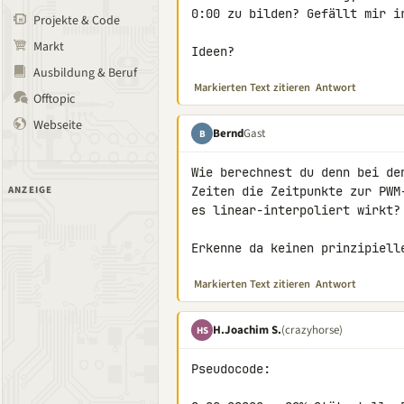
0:00 zu bilden? Gefällt mir ir
Projekte & Code
Markt
Ideen?
Ausbildung & Beruf
Markierten Text zitieren
Antwort
Offtopic
Webseite
Bernd
Gast
B
Wie berechnest du denn bei den
ANZEIGE
Zeiten die Zeitpunkte zur PWM-
es linear-interpoliert wirkt?

Erkenne da keinen prinzipiell
Markierten Text zitieren
Antwort
H.Joachim S.
(crazyhorse)
HS
Pseudocode:
