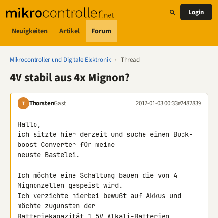
Login
Neuigkeiten
Artikel
Forum
Mikrocontroller und Digitale Elektronik
›
Thread
4V stabil aus 4x Mignon?
Thorsten
Gast
2012-01-03 00:33
#2482839
T
Hallo,

ich sitzte hier derzeit und suche einen Buck-
boost-Converter für meine 

neuste Bastelei.

Ich möchte eine Schaltung bauen die von 4 
Mignonzellen gespeist wird. 

Ich verzichte hierbei bewußt auf Akkus und 
möchte zugunsten der 

Batteriekapazität 1,5V Alkali-Batterien 