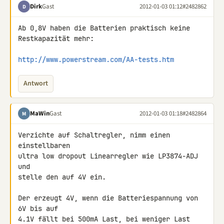
Dirk
Gast
2012-01-03 01:12
#2482862
D
Ab 0,8V haben die Batterien praktisch keine 
Restkapazität mehr:

http://www.powerstream.com/AA-tests.htm
Antwort
MaWin
Gast
2012-01-03 01:18
#2482864
M
Verzichte auf Schaltregler, nimm einen 
einstellbaren

ultra low dropout Linearregler wie LP3874-ADJ 
und

stelle den auf 4V ein.

Der erzeugt 4V, wenn die Batteriespannung von 
6V bis auf

4.1V fällt bei 500mA Last, bei weniger Last 