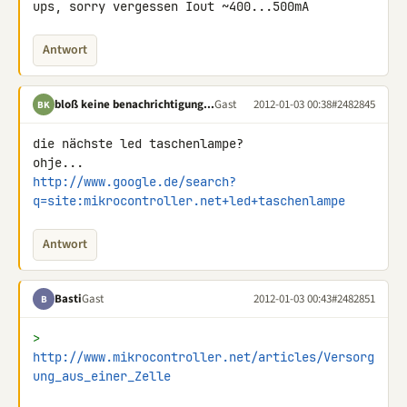
ups, sorry vergessen Iout ~400...500mA
Antwort
bloß keine benachrichtigung...
Gast
2012-01-03 00:38
#2482845
BK
die nächste led taschenlampe?

http://www.google.de/search?
q=site:mikrocontroller.net+led+taschenlampe
Antwort
Basti
Gast
2012-01-03 00:43
#2482851
B
> 
http://www.mikrocontroller.net/articles/Versorg
ung_aus_einer_Zelle