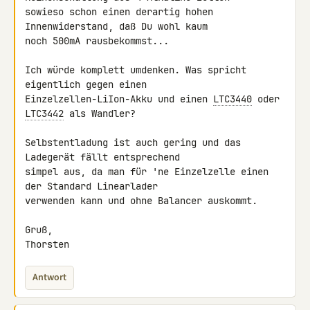
sowieso schon einen derartig hohen 
Innenwiderstand, daß Du wohl kaum 

noch 500mA rausbekommst...

Ich würde komplett umdenken. Was spricht 
eigentlich gegen einen 

Einzelzellen-LiIon-Akku und einen 
LTC3440
 oder 
LTC3442
 als Wandler?

Selbstentladung ist auch gering und das 
Ladegerät fällt entsprechend 

simpel aus, da man für 'ne Einzelzelle einen 
der Standard Linearlader 

verwenden kann und ohne Balancer auskommt.

Gruß,

Thorsten
Antwort