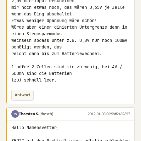
2,6V min-Input erscheinen 

mir noch etwas hoch, das wären 0,65V je Zelle 
wenn das Ding abschaltet.

Etwas weniger Spannung wäre schön!

Würde aber einer dinierten Untergrenze dann in 
einen Stromsparmodus 

wechseln sodass unter z.B. 0,8V nur noch 100mA 
benötigt werden, das 

reicht dann bis zum Batteriewechsel.

1 odfer 2 Zellen sind mir zu wenig, bei 4V / 
500mA sind die Batterien 

(zu) schnell leer.
Antwort
Thorsten S.
(thosch)
2012-01-03 00:59
#2482857
TS
Hallo Namensvetter,

SEPIC hat den Nachteil eines relativ schlechten 