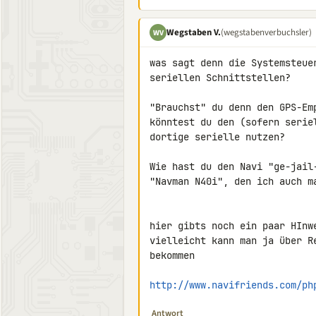
Wegstaben V.
(wegstabenverbuchsler)
WV
was sagt denn die Systemsteue
seriellen Schnittstellen?

"Brauchst" du denn den GPS-Em
könntest du den (sofern serie
dortige serielle nutzen?

Wie hast du den Navi "ge-jail
"Navman N40i", den ich auch m
hier gibts noch ein paar HInw
vielleicht kann man ja über R
bekommen

http://www.navifriends.com/ph
Antwort