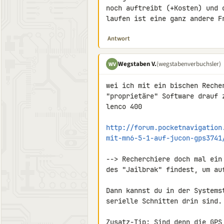
noch auftreibt (+Kosten) und 
laufen ist eine ganz andere F
Antwort
Wegstaben V.
(wegstabenverbuchsler)
WV
wei ich mit ein bischen Reche
"proprietäre" Software drauf 
lenco 400

http://forum.pocketnavigation
mit-mn6-5-1-auf-jucon-gps3741
--> Recherchiere doch mal ein
des "Jailbrak" findest, um au
Dann kannst du in der Systems
serielle Schnitten drin sind.

Zusatz-Tip: Sind denn die GPS