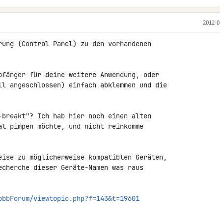
2012-0
rung (Control Panel) zu den vorhandenen 

pfänger für deine weitere Anwendung, oder 

ll angeschlossen) einfach abklemmen und die 

-breakt"? Ich hab hier noch einen alten 

al pimpen möchte, und nicht reinkomme

eise zu möglicherweise kompatiblen Geräten, 

echerche dieser Geräte-Namen was raus 

pbbForum/viewtopic.php?f=143&t=19601