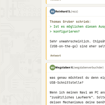
Reinhard S.
(rezz)
RS
Thomas Gruber schrieb:
> Ist es möglichen diesen Aus
> konfigurieren?
Sehr unwahrscheinlich. Chipsä
(USB-on-the-go) sind eher sel
Antwort
Wegstaben V.
(wegstabenverbuchsler)
WV
was genau möchtest du denn eig
USB-Schnittstelle?

Wenn ich meinen Navi am PC an
"zusätzliches Laufwerk". Solt
deisen Mechanismus deine benö