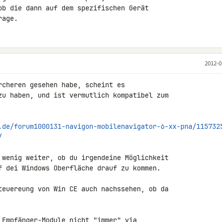
ob die dann auf dem spezifischen Gerät 

rage.
2012-0
rcheren gesehen habe, scheint es 

zu haben, und ist vermutlich kompatibel zum 

.de/forum1000131-navigon-mobilenavigator-6-xx-pna/115732
/
 wenig weiter, ob du irgendeine Möglichkeit 

f dei Windows Oberfläche drauf zu kommen.

teuereung von Win CE auch nachssehen, ob da 

_Empfänger-Module nicht "immer" via 
