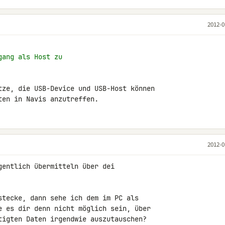
2012-0
gang als Host zu
tze, die USB-Device und USB-Host können 

ten in Navis anzutreffen.
2012-0
entlich übermitteln über dei 

stecke, dann sehe ich dem im PC als 

e es dir denn nicht möglich sein, über 

tigten Daten irgendwie auszutauschen?