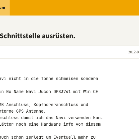
rum
Schnittstelle ausrüsten.
2012-0
avi nicht in die Tonne schmeisen sondern 

in No Name Navi Jucon GPS3741 mit Win CE 

SB Anschluss, Kopfhöreranschluss und 

terne GPS Antenne.

nschluss damit ich das Navi verwenden kan.

lätter noch eine Hardware info vom diesem 

auch schon zerlegt um Eventuell mehr zu 
