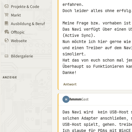
erfahren.

Projekte & Code
Doch leider alles ohne erfolg.
Markt
Meine Frage bzw. vorhaben ist 
Ausbildung & Beruf
Das Navi verfügt über einen U
Offtopic
(Active Sync).

Webseite
Nun möchte ich hier gerne wie
und einen Treiber auf dem Nav
simoliert.

Bildergalerie
Hat das von euch schon mal je
Überhaupt so Funktionieren kan
Danke!
ANZEIGE
Antwort
hmmm
Gast
H
Das Navi wird  kein USB-Host 
solchen Adapter anschließen, 
USB-Host spielt, gehen. treib
Ich glaube für PDAs mit WinCE