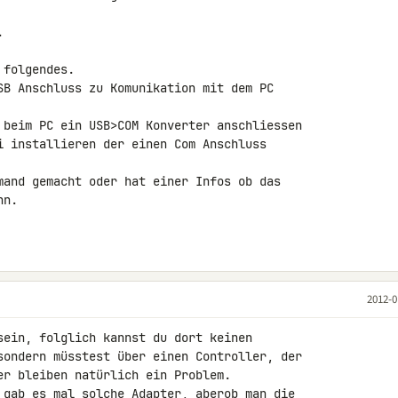


folgendes.

SB Anschluss zu Komunikation mit dem PC 

 beim PC ein USB>COM Konverter anschliessen 

i installieren der einen Com Anschluss 

mand gemacht oder hat einer Infos ob das 

n.

2012-0
sein, folglich kannst du dort keinen 

sondern müsstest über einen Controller, der 

er bleiben natürlich ein Problem.

 gab es mal solche Adapter, aberob man die 
