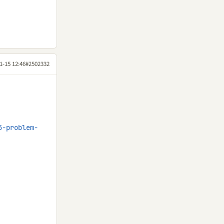
1-15 12:46
#2502332
5-problem-