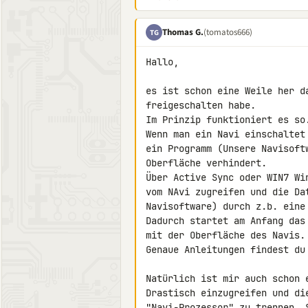
Thomas G.
(tomatos666)
TG
Hallo,

es ist schon eine Weile her da
freigeschalten habe.

Im Prinzip funktioniert es so.
Wenn man ein Navi einschaltet
ein Programm (Unsere Navisoft
Oberfläche verhindert.

Über Active Sync oder WIN7 Wi
vom NAvi zugreifen und die Da
Navisoftware) durch z.b. eine
Dadurch startet am Anfang das
mit der Oberfläche des Navis.

Genaue Anleitungen findest du 
Natürlich ist mir auch schon 
Drastisch einzugreifen und die
"Navi-Prozessor" zu trennen. 