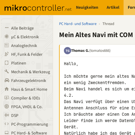
Neuigkeiten
Artikel
Fo
PC Hard- und Software
›
Thread
Alle Beiträge
Mein Altes Navi mit COM 
µC & Elektronik
Analogtechnik
Thomas G.
(tomatos666)
TG
HF, Funk & Felder
Platinen
Hallo,

Mechanik & Werkzeug
Ich möchte gerne mein altes N
Fahrzeugelektronik
ein wenig Zweckentfremden.

Beim Navi handel es sich um e
Haus & Smart Home
4.2.

Compiler & IDEs
Das Navi verfügt über einen U
FPGA, VHDL & Co.
Antennen Anschluss für eine Ex
Ich bräuchte aber einen Com A
DSP
Leider finde ich werde Datenb
PC-Programmierung
Gerät.

PC Hard- & Software
Natürlich habe ich das Gerät 