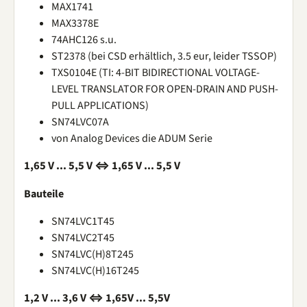
MAX1741
MAX3378E
74AHC126 s.u.
ST2378 (bei CSD erhältlich, 3.5 eur, leider TSSOP)
TXS0104E (TI: 4-BIT BIDIRECTIONAL VOLTAGE-
LEVEL TRANSLATOR FOR OPEN-DRAIN AND PUSH-
PULL APPLICATIONS)
SN74LVC07A
von Analog Devices die ADUM Serie
1,65 V ... 5,5 V ⇔ 1,65 V ... 5,5 V
Bauteile
SN74LVC1T45
SN74LVC2T45
SN74LVC(H)8T245
SN74LVC(H)16T245
1,2 V ... 3,6 V ⇔ 1,65V ... 5,5V