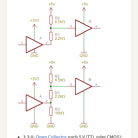
3,3-V-
Open Collector
nach 5 V (TTL oder CMOS):