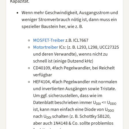
Kapazität.
Wenn mehr Geschwindigkeit, Ausgangsstrom und
weniger Stromverbrauch nötig ist, dann muss ein
spezieller Baustein her, wie z. B.
MOSFET-Treiber
z.B. ICL7667
Motortreiber
ICs: (z. B. L293, L298, UCC27325
und deren Verwandte), wenns nicht zu
schnell ist (einige Dutzend kHz)
CD40109, 4fach Pegelwandler, bei Reichelt
verfügbar
HEF4104, 4fach Pegelwandler mit normalen
und invertierten Ausgängen sowie Tristate.
Um ggf. sicherzustellen, dass wie im
Datenblatt beschrieben immer U
<= U
DDI
DDO
ist, kann man einfach eine Diode von U
DDO
nach U
schalten (z. B. Schottky SB120,
DDI
aber auch 1N4148 & Co. sollte problemlos