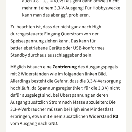
auch 0,8 * U
= 4,0V! Das geht dann offiziell nicht
CC
mehr mit einem 3,3-V-Ausgang! Für Hobbyzwecke
kann man das aber ggf. probieren.
Zu beachten ist, dass der nicht ganz nach High
durchgesteuerte Eingang Querstrom von der
Speisespannung ziehen kann. Das kann für
batteriebetriebene Geräte oder USB-konformes
Standby durchaus ausschlaggebend sein.
Möglich ist auch eine
Zentrierung
des Ausgangspegels
mit 2 Widerständen wie im folgenden linken Bild.
Allerdings besteht die Gefahr, dass die 3,3-V-Versorgung
hochläuft, da Spannungsregler (hier: für die 3,3 V) nicht
dafür ausgelegt sind, bei Überspannung an deren
Ausgang zusätzlich Strom nach Masse abzuleiten: Die
3,3-V-Verbraucher müssen bei High eine Mindestlast
erbringen, etwa mit einem zusätzlichen Widerstand
R3
vom Ausgang nach GND.