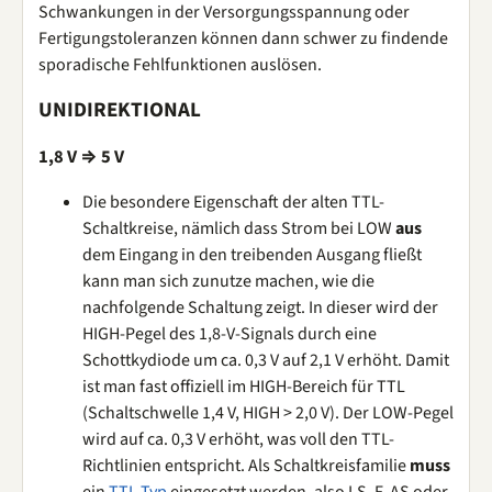
Schwankungen in der Versorgungsspannung oder
Fertigungstoleranzen können dann schwer zu findende
sporadische Fehlfunktionen auslösen.
UNIDIREKTIONAL
1,8 V ⇒ 5 V
Die besondere Eigenschaft der alten TTL-
Schaltkreise, nämlich dass Strom bei LOW
aus
dem Eingang in den treibenden Ausgang fließt
kann man sich zunutze machen, wie die
nachfolgende Schaltung zeigt. In dieser wird der
HIGH-Pegel des 1,8-V-Signals durch eine
Schottkydiode um ca. 0,3 V auf 2,1 V erhöht. Damit
ist man fast offiziell im HIGH-Bereich für TTL
(Schaltschwelle 1,4 V, HIGH > 2,0 V). Der LOW-Pegel
wird auf ca. 0,3 V erhöht, was voll den TTL-
Richtlinien entspricht. Als Schaltkreisfamilie
muss
ein
TTL-Typ
eingesetzt werden, also LS, F, AS oder