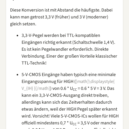
Diese Konversion ist mit Abstand die häufigste. Dabei
kann man getrost 3,3 V (früher) und 3 V (moderner)
gleich setzen.
3,3-V-Pegel werden bei TTL-kompatiblen
Eingängen richtig erkannt (Schaltschwelle 1,4 V).
Es ist kein Pegelwandler erforderlich. Direkte
Verbindung. Einer der großen Vorteile klassischer
TTL-Technik!
5-V-CMOS Eingänge haben typisch eine minimale
Eingangsspannug für HIGH (
[math]\displaystyle{
V_{IH} }[/math]
) von 0.6 * U
= 0.6 * 5 V = 3 V. Das
CC
kann ein 3,3-V-CMOS-Ausgang direkt treiben,
allerdings kann sich das Zeitverhalten dadurch
etwas ändern, weil der HIGH Pegel später erkannt
wird. Vorsicht! Viele 5-V-CMOS-ICs wollen für HIGH
offiziell mindestens 0,7 * U
= 3,5 V oder manche
CC