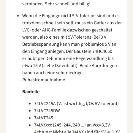
verbinden. Sehr schnell und billig!
Wenn die Eingänge nicht 5-V-tolerant sind und es
trotzdem schnell sein soll, muss ein Gatter aus der
LVC- oder AHC-Familie dazwischen geschaltet
werden, also eines mit 5V-Toleranz. Bei 3 V
Betriebsspannung kann man problemlos 5 V an
den Eingang anlegen. Der Baustein 74HC4050
erlaubt per Definition eine Pegelwandlung bis
etwa 15 V (siehe Datenblatt). Beide Anordungen
haben auch eine sehr niedrige
Ruhestromaufnahme.
Bauteile
74LVC245A ('A' ist wichtig, I/Os 5V-tolerant)
74LVC245DW
74LVT245
74LVXxxx (245, 244, 240 ...) an Vcc=3,3V.
Achtung: Nicht alle 74LVX sind für 5V -> 3,3V