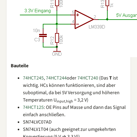
Bauteile
74HCT245
,
74HCT244
oder
74HCT240
(Das
T
ist
wichtig. HCs können funktionieren, sind aber
suboptimal, da bei 5V Versorgung und höheren
Temperaturen U
= 3,2 V)
input,high
74HCT125
: OE Pins auf Masse und dann das Signal
einfach anschließen.
SN74LVC07AD
SN74LV1T04 (auch geeignet zur umgekehrten
Konvertierung (5 V ⇒ 3,3 V))