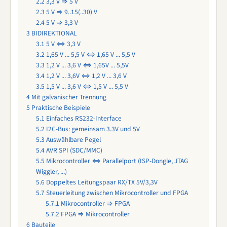
2.2
3,3 V ⇒ 5 V
2.3
5 V ⇒ 9..15(..30) V
2.4
5 V ⇒ 3,3 V
3
BIDIREKTIONAL
3.1
5 V ⇔ 3,3 V
3.2
1,65 V ... 5,5 V ⇔ 1,65 V ... 5,5 V
3.3
1,2 V ... 3,6 V ⇔ 1,65V ... 5,5V
3.4
1,2 V ... 3,6V ⇔ 1,2 V ... 3,6 V
3.5
1,5 V ... 3,6 V ⇔ 1,5 V ... 5,5 V
4
Mit galvanischer Trennung
5
Praktische Beispiele
5.1
Einfaches RS232-Interface
5.2
I2C-Bus: gemeinsam 3.3V und 5V
5.3
Auswählbare Pegel
5.4
AVR SPI (SDC/MMC)
5.5
Mikrocontroller ⇔ Parallelport (ISP-Dongle, JTAG
Wiggler, ...)
5.6
Doppeltes Leitungspaar RX/TX 5V/3,3V
5.7
Steuerleitung zwischen Mikrocontroller und FPGA
5.7.1
Mikrocontroller ⇒ FPGA
5.7.2
FPGA ⇒ Mikrocontroller
6
Bauteile