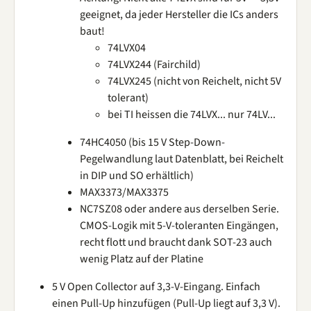
geeignet, da jeder Hersteller die ICs anders
baut!
74LVX04
74LVX244 (Fairchild)
74LVX245 (nicht von Reichelt, nicht 5V
tolerant)
bei TI heissen die 74LVX... nur 74LV...
74HC4050 (bis 15 V Step-Down-
Pegelwandlung laut Datenblatt, bei Reichelt
in DIP und SO erhältlich)
MAX3373/MAX3375
NC7SZ08 oder andere aus derselben Serie.
CMOS-Logik mit 5-V-toleranten Eingängen,
recht flott und braucht dank SOT-23 auch
wenig Platz auf der Platine
5 V Open Collector auf 3,3-V-Eingang. Einfach
einen Pull-Up hinzufügen (Pull-Up liegt auf 3,3 V).