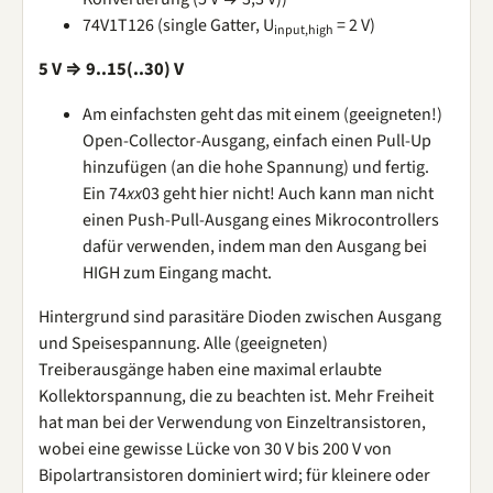
74V1T126 (single Gatter, U
= 2 V)
input,high
5 V ⇒ 9..15(..30) V
Am einfachsten geht das mit einem (geeigneten!)
Open-Collector-Ausgang, einfach einen Pull-Up
hinzufügen (an die hohe Spannung) und fertig.
Ein 74
xx
03 geht hier nicht! Auch kann man nicht
einen Push-Pull-Ausgang eines Mikrocontrollers
dafür verwenden, indem man den Ausgang bei
HIGH zum Eingang macht.
Hintergrund sind parasitäre Dioden zwischen Ausgang
und Speisespannung. Alle (geeigneten)
Treiberausgänge haben eine maximal erlaubte
Kollektorspannung, die zu beachten ist. Mehr Freiheit
hat man bei der Verwendung von Einzeltransistoren,
wobei eine gewisse Lücke von 30 V bis 200 V von
Bipolartransistoren dominiert wird; für kleinere oder