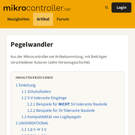
Login
Neuigkeiten
Artikel
Forum
Pegelwandler
Aus der Mikrocontroller.net Artikelsammlung, mit Beiträgen
verschiedener Autoren (siehe Versionsgeschichte)
INHALTSVERZEICHNIS
1
Einleitung
1.1
Schutzdioden
1.2
5-V-tolerante Eingänge
1.2.1
Beispiele für
NICHT
5V-tolerante Bauteile
1.2.2
Beispiele für 5V-Tolerante Bauteile
1.3
Kompatibilität von Logikpegeln
2
UNIDIREKTIONAL
2.1
1,8 V ⇒ 5 V