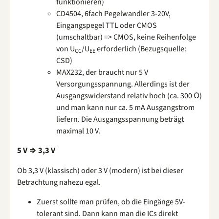
funktionieren)
CD4504, 6fach Pegelwandler 3-20V,
Eingangspegel TTL oder CMOS
(umschaltbar) => CMOS, keine Reihenfolge
von U
/U
erforderlich (Bezugsquelle:
CC
EE
CSD)
MAX232, der braucht nur 5 V
Versorgungsspannung. Allerdings ist der
Ausgangswiderstand relativ hoch (ca. 300 Ω)
und man kann nur ca. 5 mA Ausgangstrom
liefern. Die Ausgangsspannung beträgt
maximal 10 V.
5 V ⇒ 3,3 V
Ob 3,3 V (klassisch) oder 3 V (modern) ist bei dieser
Betrachtung nahezu egal.
Zuerst sollte man prüfen, ob die Eingänge 5V-
tolerant sind. Dann kann man die ICs direkt