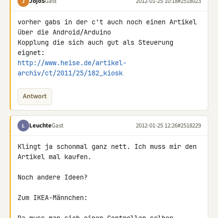
JojoS
Gast
2012-01-25 10:18
#2518023
J
vorher gabs in der c't auch noch einen Artikel 
über die Android/Arduino 

Kopplung die sich auch gut als Steuerung 
http://www.heise.de/artikel-
archiv/ct/2011/25/182_kiosk
Antwort
Leuchte
Gast
2012-01-25 12:26
#2518229
L
Klingt ja schonmal ganz nett. Ich muss mir den 
Artikel mal kaufen.

Noch andere Ideen?

Zum IKEA-Männchen:
