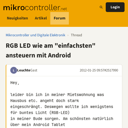
Login
Neuigkeiten
Artikel
Forum
Mikrocontroller und Digitale Elektronik
›
Thread
RGB LED wie am "einfachsten"
ansteuern mit Android
Leuchte
Gast
2012-01-25 09:57
#2517990
L
Hey,

leider bin ich in meiner Mietswohnung was 
Hausbus etc. angeht doch stark 

eingeschrängt. Deswegen wollte ich wenigstens 
für buntes Licht (RGB-LED) 

in meiner Bude sorgen. Am schönsten natürlich 
über mein Android Tablet 
