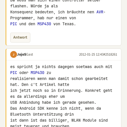
Da muss man sich einen Controller selber 
flashen. Würde ja als 

Konsequenz bedeuten, ich bräuchte nen 
AVR
-
PIC
 und den 
MSP430
 von Texas.
Antwort
JojoS
Gast
2012-01-25 12:43
#2518261
J
es spricht ja nichts dagegen soetwas auch mit 
PIC
 oder 
MSP430
 zu 

realisieren wenn man damit schon gearbeitet 
hat. Den c't Artikel hatte 

ich jetzt noch so in Erinnerung. Konkret geht 
es da allerdings eher um 

USB Anbindung habe ich gerade gesehen.

Das Android SDK kenne ich nicht, wenn da 
Bluetooth Unterstützung drin 

ist dann ist das billiger, WLAN Module sind 
meist teuerer und brauchen 
