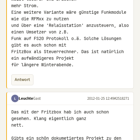
mehr Strom.

Eine weitere Variante wäre günstige Funkmodule 
wie die RFMxx zu nutzen 

und über eine 'Relaisstation' anzusteuern, also 
einen Umsetzer von z.B. 

Funk auf FS20 Protokoll o.ä. Solche Lösungen 
gibt es auch schon mit 

FritzBox als Steuerrechner. Das ist natürlich 
ein aufwändigeres Projekt 

für längere Winterabende.
Antwort
Leuchte
Gast
2012-01-25 12:49
#2518271
L
Das mit der Fritzbox hab ich auch schon 
gesehen. Klang eigentlich ganz 

nett.

Gibts ein schön dokumetiertes Projekt zu den 