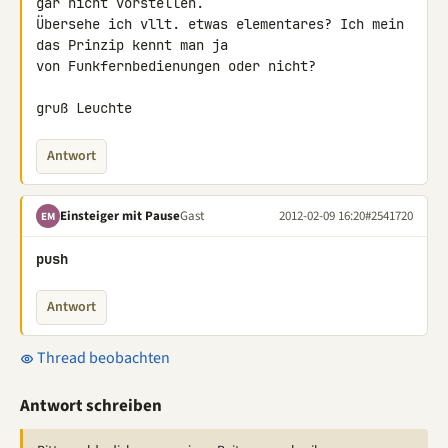
gar nicht vorstellen. 

Übersehe ich vllt. etwas elementares? Ich mein 
das Prinzip kennt man ja 

von Funkfernbedienungen oder nicht?

gruß Leuchte
Antwort
Einsteiger mit Pause
Gast
2012-02-09 16:20
#2541720
EM
push
Antwort
Thread beobachten
Antwort schreiben