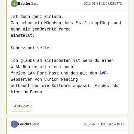
Bastler
Gast
2012-01-31 18:08
#2527734
B
Ist doch ganz einfach.

Man nehme ein Mänchen dass Emails empfängt und 
dann die gewünschte farbe 

einstellt.

Scherz bei seite.

Ich glaube am einfachsten ist wenn du einen 
WLAN-Router mit einem noch 

freien LAN-Port hast und den mit dem 
AVR
-
Webserver von Ulrich Reading 

aufbaust und die Software anpasst. Findest du 
hier im Forum.
Antwort
Leuchte
Gast
2012-02-09 09:03
#2541036
L