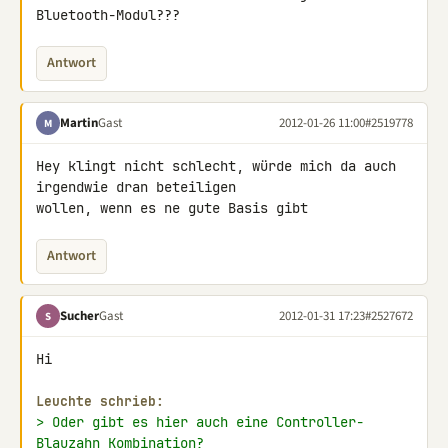
Bluetooth-Modul???
Antwort
Martin
Gast
2012-01-26 11:00
#2519778
M
Hey klingt nicht schlecht, würde mich da auch 
irgendwie dran beteiligen 

wollen, wenn es ne gute Basis gibt
Antwort
Sucher
Gast
2012-01-31 17:23
#2527672
S
Hi

Leuchte schrieb:
> Oder gibt es hier auch eine Controller-
Blauzahn Kombination?