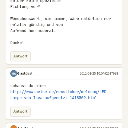
selber keine spezielle 

Richtung vor?

Wünschenswert, wie immer, wäre natürlich nur 
relativ günstig und vom 

Aufwand her moderat.

Danke!
Antwort
G ast
Gast
2012-01-25 10:04
#2517998
GA
http://www.heise.de/newsticker/meldung/LED-
Lampe-von-Ikea-aufgemotzt-1418509.html
Antwort