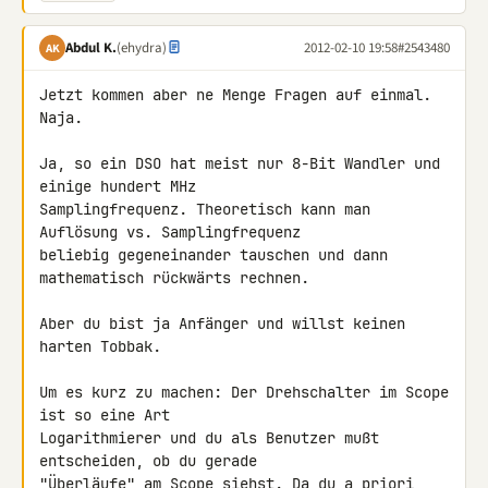
Abdul K.
(ehydra)
2012-02-10 19:58
#2543480
AK
Jetzt kommen aber ne Menge Fragen auf einmal. 
Naja.

Ja, so ein DSO hat meist nur 8-Bit Wandler und 
einige hundert MHz 

Samplingfrequenz. Theoretisch kann man 
Auflösung vs. Samplingfrequenz 

beliebig gegeneinander tauschen und dann 
mathematisch rückwärts rechnen.

Aber du bist ja Anfänger und willst keinen 
harten Tobbak.

Um es kurz zu machen: Der Drehschalter im Scope 
ist so eine Art 

Logarithmierer und du als Benutzer mußt 
entscheiden, ob du gerade 

"Überläufe" am Scope siehst. Da du a priori 