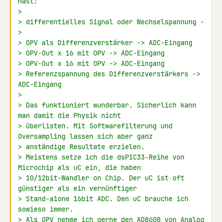
hast:
>
> differentielles Signal oder Wechselspannung -
>
> OPV als Differenzverstärker -> ADC-Eingang
> OPV-Out x 16 mit OPV -> ADC-Eingang
> OPV-Out x 16 mit OPV -> ADC-Eingang
> Referenzspannung des Differenzverstärkers -> 
ADC-Eingang
>
> Das funktioniert wunderbar. Sicherlich kann 
man damit die Physik nicht
> überlisten. Mit Softwarefilterung und 
Oversampling lassen sich aber ganz
> anständige Resultate erzielen.
> Meistens setze ich die dsPIC33-Reihe von 
Microchip als uC ein, die haben
> 10/12bit-Wandler on Chip. Der uC ist oft 
günstiger als ein vernünftiger
> Stand-a1one 16bit ADC. Den uC brauche ich 
sowieso immer.
> Als OPV nehme ich gerne den 
AD8608
 von Analog 