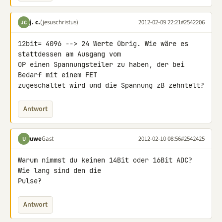
j. c.
(jesuschristus)
2012-02-09 22:21
#2542206
JC
12bit= 4096 --> 24 Werte übrig. Wie wäre es 
stattdessen am Ausgang vom 

OP einen Spannungsteiler zu haben, der bei 
Bedarf mit einem FET 

zugeschaltet wird und die Spannung zB zehntelt?
Antwort
uwe
Gast
2012-02-10 08:56
#2542425
U
Warum nimmst du keinen 14Bit oder 16Bit ADC? 
Wie lang sind den die 

Pulse?
Antwort