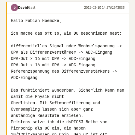
David
Gast
2012-02-10 14:57
#2543036
D
Hallo Fabian Hoemcke,

ich mache das oft so, wie Du beschrieben hast:

differentielles Signal oder Wechselspannung ->

OPV als Differenzverstärker -> ADC-Eingang

OPV-Out x 16 mit OPV -> ADC-Eingang

OPV-Out x 16 mit OPV -> ADC-Eingang

Referenzspannung des Differenzverstärkers -> 
ADC-Eingang

Das funktioniert wunderbar. Sicherlich kann man 
damit die Physik nicht 

überlisten. Mit Softwarefilterung und 
Oversampling lassen sich aber ganz 

anständige Resultate erzielen.

Meistens setze ich die dsPIC33-Reihe von 
Microchip als uC ein, die haben 

10/12bit-Wandler on Chip. Der uC ist oft 