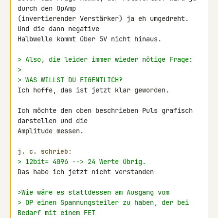
durch den OpAmp 

(invertierender Verstärker) ja eh umgedreht. 
Und die dann negative 

Halbwelle kommt über 5V nicht hinaus.

> Also, die leider immer wieder nötige Frage:
>
> WAS WILLST DU EIGENTLICH?
Ich hoffe, das ist jetzt klar geworden.

Ich möchte den oben beschrieben Puls grafisch 
darstellen und die 

Amplitude messen.

j. c. schrieb:
> 12bit= 4096 --> 24 Werte übrig.
Das habe ich jetzt nicht verstanden

>Wie wäre es stattdessen am Ausgang vom
> OP einen Spannungsteiler zu haben, der bei 
Bedarf mit einem FET