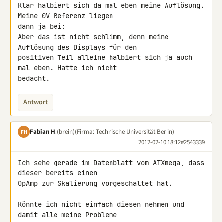
Klar halbiert sich da mal eben meine Auflösung. 
Meine 0V Referenz liegen 

dann ja bei:
Aber das ist nicht schlimm, denn meine 
Auflösung des Displays für den 

positiven Teil alleine halbiert sich ja auch 
mal eben. Hatte ich nicht 

bedacht.
Antwort
Fabian H.
(brein)
(Firma: Technische Universität Berlin)
FH
2012-02-10 18:12
#2543339
Ich sehe gerade im Datenblatt vom ATXmega, dass 
dieser bereits einen 

OpAmp zur Skalierung vorgeschaltet hat.

Könnte ich nicht einfach diesen nehmen und 
damit alle meine Probleme 
