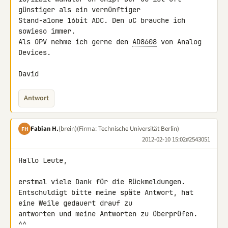
günstiger als ein vernünftiger 

Stand-a1one 16bit ADC. Den uC brauche ich 
sowieso immer.

Als OPV nehme ich gerne den 
AD8608
 von Analog 
Devices.

David
Antwort
Fabian H.
(brein)
(Firma: Technische Universität Berlin)
FH
2012-02-10 15:02
#2543051
Hallo Leute,

erstmal viele Dank für die Rückmeldungen.

Entschuldigt bitte meine späte Antwort, hat 
eine Weile gedauert drauf zu 

antworten und meine Antworten zu überprüfen.  
^^
