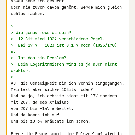
sowas habe ich gesucht.

Noch nie zuvor davon gehört. Werde mich gleich 
schlau machen.

>
> Wie genau muss es sein?
>  12 Bit sind 1024 verschiedene Pegel.
>  Bei 17 V = 1023 ist 0,1 V noch (1023/170) = 
6.
>  Ist das ein Problem?
>  Beim Logarithmieren wird es ja auch nicht 
exakter.
>
Auf die Genauigkeit bin ich vorhin eingegangen.

Meintest aber sicher 10Bits, oder?

Und na ja, ich arbeite nicht mit 17V sondern 
mit 20V, da das Xminilab 

von 20V bis -14V arbeitet.

Und da komme ich auf
Und bis zu 64 bräuchte ich schon.

Bevor die Frage kommt, der Pulsverlauf wird ja 