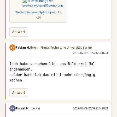
(11
WertebreichemitOpAmp.png
KB)
Antwort
Fabian H.
(brein)
(Firma: Technische Universität Berlin)
FH
2012-02-09 15:57
#2541684
Ichh habe versehentlich das Bild zwei Mal 
angehangen.

Leider kann ich das nicht mehr rückgängig 
machen.
Antwort
Purzel H.
(hacky)
2012-02-09 20:59
#2542083
PH