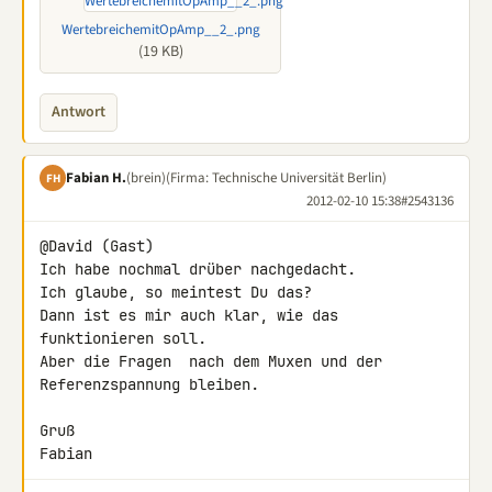
WertebreichemitOpAmp__2_.png
(19 KB)
Antwort
Fabian H.
(brein)
(Firma: Technische Universität Berlin)
FH
2012-02-10 15:38
#2543136
@David (Gast)

Ich habe nochmal drüber nachgedacht.

Ich glaube, so meintest Du das?

Dann ist es mir auch klar, wie das 
funktionieren soll.

Aber die Fragen  nach dem Muxen und der 
Referenzspannung bleiben.

Gruß

Fabian