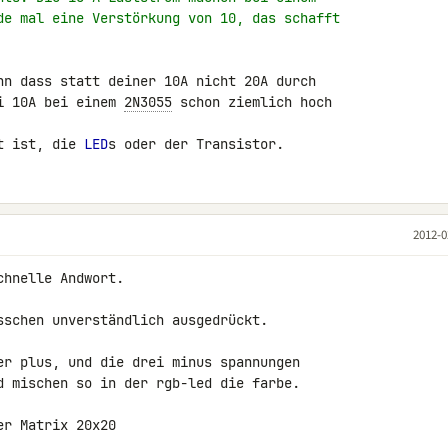
de mal eine Verstörkung von 10, das schafft
nn dass statt deiner 10A nicht 20A durch 

i 10A bei einem 
2N3055
 schon ziemlich hoch 

t ist, die 
LED
s oder der Transistor.
2012-0
hnelle Andwort.

sschen unverständlich ausgedrückt.

er plus, und die drei minus spannungen 

d mischen so in der rgb-led die farbe.

r Matrix 20x20
