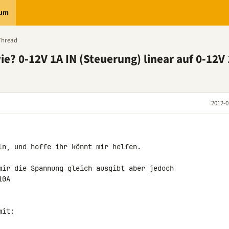
rum
Thread
e? 0-12V 1A IN (Steuerung) linear auf 0-12V
2012-0
ln, und hoffe ihr könnt mir helfen.

mir die Spannung gleich ausgibt aber jedoch 

0A

it:
