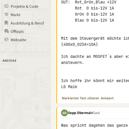
OUT:  Rot,Grün,Blau +12V

Projekte & Code
      Rot  0 bis-12V 1A

      Grün 0 bis-12V 1A

Markt
      Blau 0 bis-12V 1A

Ausbildung & Beruf
Offtopic
Mit dem Steuergerät möchte ic
Webseite
(400x0,025A=10A)

Ich dachte an MOSFET´s aber e
ANZEIGE
ansteuern.

Ich hoffe ihr könnt mir weiter
LG Maik
Markierten Text zitieren
Antwort
Sepp Obermair
Gast
SO
Was spricht dagehen das ganze