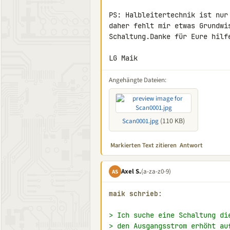
PS: Halbleitertechnik ist nur
daher fehlt mir etwas Grundwi
Schaltung.Danke für Eure hilfe
LG Maik
Angehängte Dateien:
(110 KB)
Scan0001.jpg
Markierten Text zitieren
Antwort
Axel S.
(a-za-z0-9)
AS
maik schrieb:
> Ich suche eine Schaltung di
> den Ausgangsstrom erhöht au