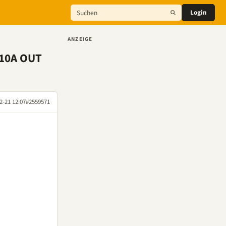
Login
ANZEIGE
 10A OUT
2-21 12:07
#2559571