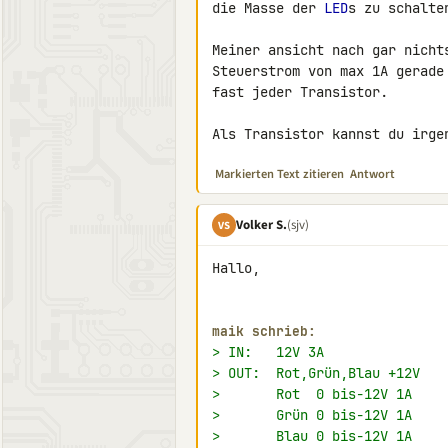
die Masse der 
LED
s zu schalten
Meiner ansicht nach gar nicht
Steuerstrom von max 1A gerade
fast jeder Transistor.

Als Transistor kannst du irge
Markierten Text zitieren
Antwort
Volker S.
(sjv)
VS
Hallo,

maik schrieb:
> IN:   12V 3A
> OUT:  Rot,Grün,Blau +12V
>       Rot  0 bis-12V 1A
>       Grün 0 bis-12V 1A
>       Blau 0 bis-12V 1A