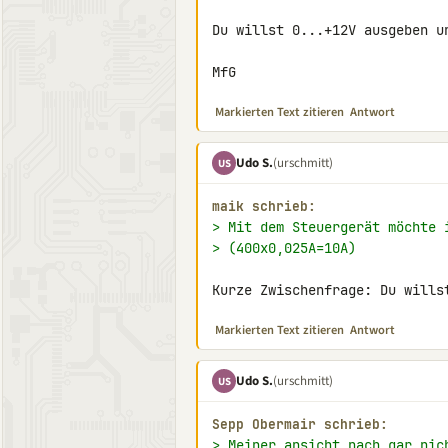
Du willst 0...+12V ausgeben u
MfG
Markierten Text zitieren
Antwort
Udo S.
(urschmitt)
US
maik schrieb:
> Mit dem Steuergerät möchte 
> (400x0,025A=10A)
Kurze Zwischenfrage: Du wills
Markierten Text zitieren
Antwort
Udo S.
(urschmitt)
US
Sepp Obermair schrieb:
> Meiner ansicht nach gar nic