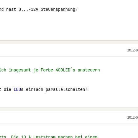
nd hast 0...-12V Steuerspannung?

2012-0
ich insgesamt je Farbe 400LED´s ansteuern
t die 
LED
s einfach parallelschalten?
2012-0
hts. Die 10 A Laststrom machen bei einem