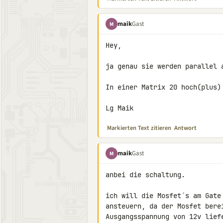
maik
Gast
M
Hey,

ja genau sie werden parallel a
In einer Matrix 20 hoch(plus) 
Lg Maik
Markierten Text zitieren
Antwort
maik
Gast
M
anbei die schaltung.

ich will die Mosfet´s am Gate
ansteuern, da der Mosfet bere
Ausgangsspannung von 12v liefe