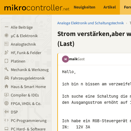
Neuigkeiten
Artikel
Fo
Analoge Elektronik und Schaltungstechnik
›
Alle Beiträge
Strom verstärken,aber wi
µC & Elektronik
(Last)
Analogtechnik
HF, Funk & Felder
maik
Gast
M
Platinen
Mechanik & Werkzeug
Hallo,

Fahrzeugelektronik
ich bin n bissen am verzweife
Haus & Smart Home
Compiler & IDEs
Ich suche eine Schaltung die 
den Ausgangsstrom erhöht auf 1
FPGA, VHDL & Co.
DSP
PC-Programmierung
Ich habe ein RGB-Steuergerät m
IN:   12V 3A

PC Hard- & Software