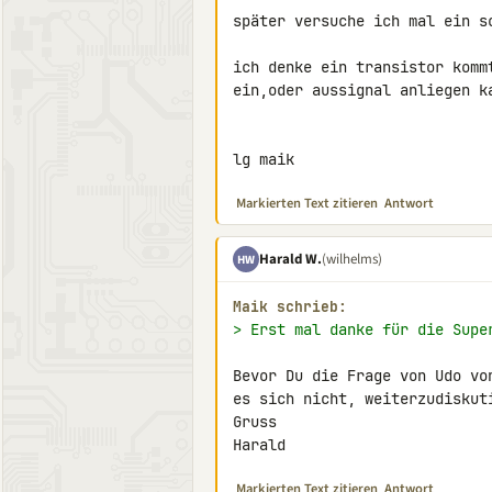
später versuche ich mal ein sc
ich denke ein transistor komm
ein,oder aussignal anliegen ka
lg maik
Markierten Text zitieren
Antwort
Harald W.
(wilhelms)
HW
Maik schrieb:
> Erst mal danke für die Supe
Bevor Du die Frage von Udo vo
es sich nicht, weiterzudiskuti
Gruss

Harald
Markierten Text zitieren
Antwort