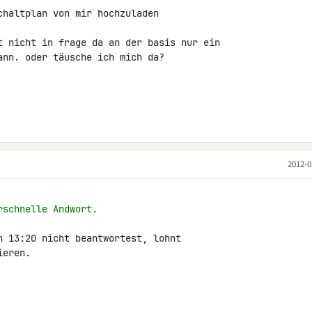
haltplan von mir hochzuladen

t nicht in frage da an der basis nur ein 

nn. oder täusche ich mich da?

2012-0
rschnelle Andwort.
n 13:20 nicht beantwortest, lohnt

eren.
