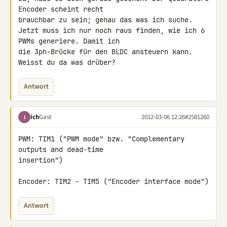
Encoder scheint recht 

brauchbar zu sein; genau das was ich suche.

Jetzt muss ich nur noch raus finden, wie ich 6 
PWMs generiere. Damit ich 

die 3ph-Brücke für den BLDC ansteuern kann.

Weisst du da was drüber?
Antwort
ich
Gast
2012-03-06 12:26
#2581260
I
PWM: TIM1 ("PWM mode" bzw. "Complementary 
outputs and dead-time 

insertion")

Encoder: TIM2 - TIM5 ("Encoder interface mode")
Antwort