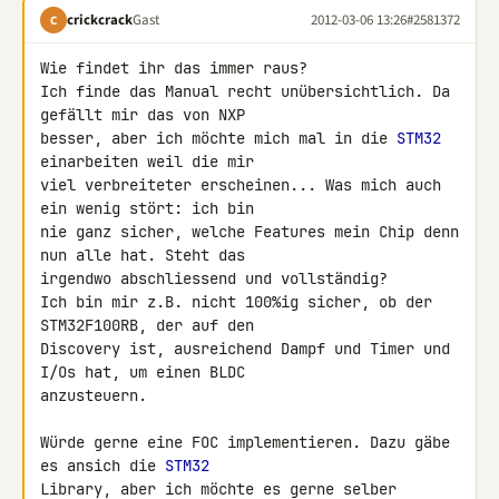
crickcrack
Gast
2012-03-06 13:26
#2581372
C
Wie findet ihr das immer raus?

Ich finde das Manual recht unübersichtlich. Da 
gefällt mir das von NXP 

besser, aber ich möchte mich mal in die 
STM32
einarbeiten weil die mir 

viel verbreiteter erscheinen... Was mich auch 
ein wenig stört: ich bin 

nie ganz sicher, welche Features mein Chip denn 
nun alle hat. Steht das 

irgendwo abschliessend und vollständig?

Ich bin mir z.B. nicht 100%ig sicher, ob der 
STM32F100RB, der auf den 

Discovery ist, ausreichend Dampf und Timer und 
I/Os hat, um einen BLDC 

anzusteuern.

Würde gerne eine FOC implementieren. Dazu gäbe 
es ansich die 
STM32
Library, aber ich möchte es gerne selber 