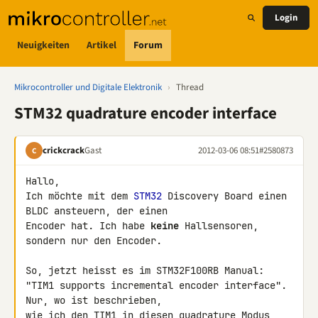
Login
Neuigkeiten
Artikel
Forum
Mikrocontroller und Digitale Elektronik
›
Thread
STM32 quadrature encoder interface
crickcrack
Gast
2012-03-06 08:51
#2580873
C
Hallo,

Ich möchte mit dem 
STM32
 Discovery Board einen 
BLDC ansteuern, der einen 

Encoder hat. Ich habe 
keine
 Hallsensoren, 
sondern nur den Encoder.

So, jetzt heisst es im STM32F100RB Manual:

"TIM1 supports incremental encoder interface". 
Nur, wo ist beschrieben, 

wie ich den TIM1 in diesen quadrature Modus 