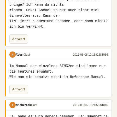
bringe? Ich kann da nichts 

finden. Onkel Gockel spuckt auch nicht viel 
Sinnvolles aus. Kann der 

TIM1 jetzt quadrature Encoder, oder doch nicht? 
ich bin verwirrt.
Antwort
AVerr
Gast
2012-03-06 10:16
#2581036
A
Im Manual der einzelnen STM32er sind immer nur 
die Features erwähnt.

Wie man sie benutzt steht im Reference Manual.
Antwort
crickcrack
Gast
2012-03-06 10:21
#2581046
C
Ja, habe es auch gerade gesehen. Der Quadrature 