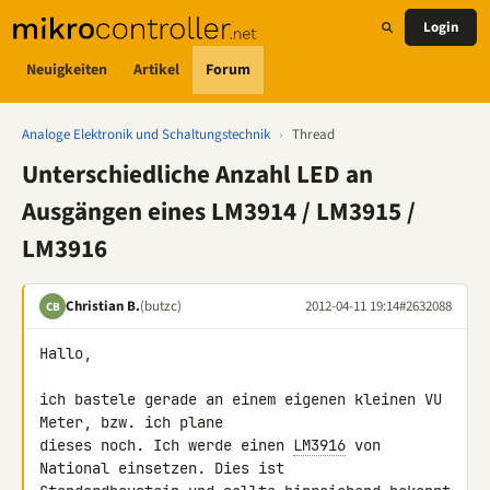
Login
Neuigkeiten
Artikel
Forum
Analoge Elektronik und Schaltungstechnik
›
Thread
Unterschiedliche Anzahl LED an
Ausgängen eines LM3914 / LM3915 /
LM3916
Christian B.
(butzc)
2012-04-11 19:14
#2632088
CB
Hallo,

ich bastele gerade an einem eigenen kleinen VU 
Meter, bzw. ich plane 

dieses noch. Ich werde einen 
LM3916
 von 
National einsetzen. Dies ist 
