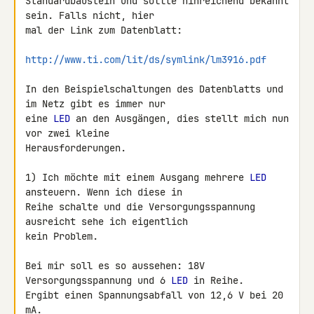
Standardbaustein und sollte hinreichend bekannt 
sein. Falls nicht, hier 

mal der Link zum Datenblatt:

http://www.ti.com/lit/ds/symlink/lm3916.pdf
In den Beispielschaltungen des Datenblatts und 
im Netz gibt es immer nur 

eine 
LED
 an den Ausgängen, dies stellt mich nun 
vor zwei kleine 

Herausforderungen.

1) Ich möchte mit einem Ausgang mehrere 
LED
ansteuern. Wenn ich diese in 

Reihe schalte und die Versorgungsspannung 
ausreicht sehe ich eigentlich 

kein Problem.

Bei mir soll es so aussehen: 18V 
Versorgungsspannung und 6 
LED
 in Reihe. 

Ergibt einen Spannungsabfall von 12,6 V bei 20 
mA.
