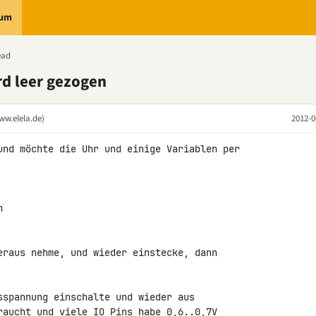
rum
ead
rd leer gezogen
ww.elela.de)
2012-0
und möchte die Uhr und einige Variablen per 

eraus nehme, und wieder einstecke, dann 

sspannung einschalte und wieder aus 

raucht und viele IO Pins habe 0,6..0,7V 
