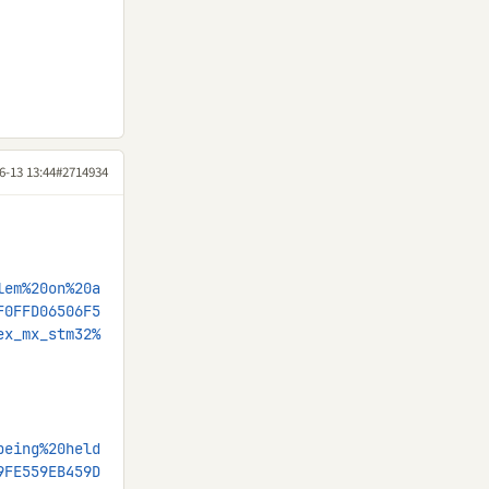
6-13 13:44
#2714934
lem%20on%20a
F0FFD06506F5
ex_mx_stm32%
being%20held
9FE559EB459D