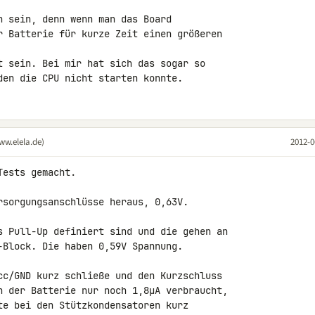
n sein, denn wenn man das Board 

r Batterie für kurze Zeit einen größeren 

t sein. Bei mir hat sich das sogar so 

den die CPU nicht starten konnte.
ww.elela.de)
2012-0
ests gemacht.

rsorgungsanschlüsse heraus, 0,63V.

s Pull-Up definiert sind und die gehen an 

-Block. Die haben 0,59V Spannung.

cc/GND kurz schließe und den Kurzschluss 

n der Batterie nur noch 1,8µA verbraucht, 

te bei den Stützkondensatoren kurz 
