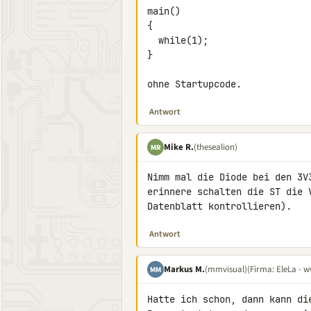
main()

{

  while(1);

}

ohne Startupcode.
Antwort
Mike R.
(thesealion)
MR
Nimm mal die Diode bei den 3V
erinnere schalten die ST die 
Datenblatt kontrollieren).
Antwort
Markus M.
(mmvisual)
(Firma: EleLa - w
MM
Hatte ich schon, dann kann die