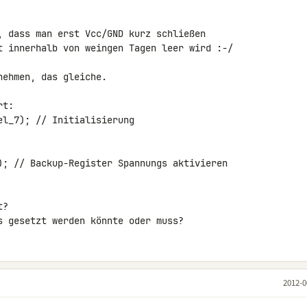
, dass man erst Vcc/GND kurz schließen 

t innerhalb von weingen Tagen leer wird :-/

ehmen, das gleiche.

t:

l_7); // Initialisierung 

); // Backup-Register Spannungs aktivieren

?

s gesetzt werden könnte oder muss?
2012-0