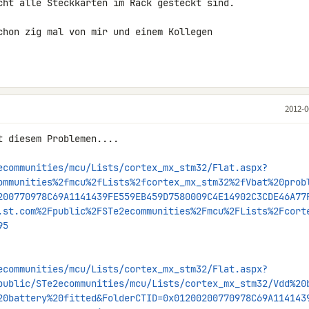
cht alle Steckkarten im Rack gesteckt sind.

chon zig mal von mir und einem Kollegen 

2012-0
 diesem Problemen....

ecommunities/mcu/Lists/cortex_mx_stm32/Flat.aspx?
ommunities%2fmcu%2fLists%2fcortex_mx_stm32%2fVbat%20prob
200770978C69A1141439FE559EB459D7580009C4E14902C3CDE46A77
.st.com%2Fpublic%2FSTe2ecommunities%2Fmcu%2FLists%2Fcort
95
ecommunities/mcu/Lists/cortex_mx_stm32/Flat.aspx?
public/STe2ecommunities/mcu/Lists/cortex_mx_stm32/Vdd%20
20battery%20fitted&FolderCTID=0x01200200770978C69A114143