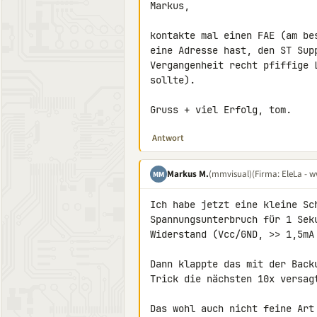
Markus,

kontakte mal einen FAE (am be
eine Adresse hast, den ST Sup
Vergangenheit recht pfiffige 
sollte).

Gruss + viel Erfolg, tom.
Antwort
Markus M.
(mmvisual)
(Firma: EleLa - w
MM
Ich habe jetzt eine kleine Sc
Spannungsunterbruch für 1 Sek
Widerstand (Vcc/GND, >> 1,5mA 
Dann klappte das mit der Back
Trick die nächsten 10x versagt
Das wohl auch nicht feine Art 