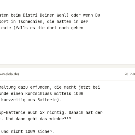
sten beim Distri Deiner Wahl) oder wenn Du 

port in Tschechien, die hatten in der 

Leute (falls es die dort noch geben 

ww.elela.de)
2012-0
haltung dazu erfunden, die macht jetzt bei 

unde einen Kurzschluss mittels 100R 

kurzzeitig aus Batterie).

up-Batterie auch 5x richtig. Danach hat der 

. Und dann geht das wieder?!?

und nicht 100% sicher.
