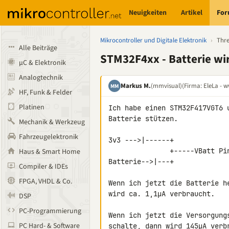
Neuigkeiten
Artikel
Fo
Mikrocontroller und Digitale Elektronik
›
Thr
Alle Beiträge
STM32F4xx - Batterie wi
µC & Elektronik
Analogtechnik
Markus M.
(mmvisual)
(Firma: EleLa - w
MM
HF, Funk & Felder
Platinen
Ich habe einen STM32F417VGT6 
Batterie stützen.

Mechanik & Werkzeug
Fahrzeugelektronik
3v3 --->|------+

               +-----VBatt Pin

Haus & Smart Home
Batterie-->|---+

Compiler & IDEs
FPGA, VHDL & Co.
Wenn ich jetzt die Batterie h
wird ca. 1,1µA verbraucht.

DSP
PC-Programmierung
Wenn ich jetzt die Versorgung
PC Hard- & Software
schalte, dann wird 145µA verb