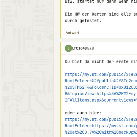
Bzw. startet nur dann wenn ni
Die HW der Karten sind alle s
durch getestet.
Antwort
LTC1043
Gast
L
Du bist da nicht der erste mit
https://my.st.com/public/STe2
RootFolder=%2fpublic%2fSTe2ec
%20STM32F4&FolderCTID=0x01200
B&TopicsView=https%3A%2F%2Fmy
2FAllItems.aspx&currentviews=
https://my.st.com/public/STe2
RootFolder=https://my.st.com/
%20at%200.7V%20with%20backup%