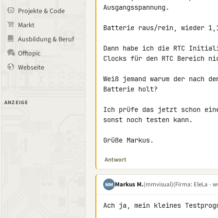
Ausgangsspannung.

Projekte & Code
Markt
Batterie raus/rein, wieder 1,1
Ausbildung & Beruf
Dann habe ich die RTC Initial
Offtopic
Clocks für den RTC Bereich ni
Webseite
Weiß jemand warum der nach de
Batterie holt?

ANZEIGE
Ich prüfe das jetzt schon ein
sonst noch testen kann.

Grüße Markus.
Antwort
Markus M.
(mmvisual)
(Firma: EleLa - w
MM
Ach ja, mein kleines Testprogr