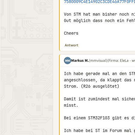
7580009C4E14902C3CDE46A77F0FF
Von STM hat man bisher noch ni
Gut möglich dass noch ein Fehl
Cheers
Antwort
Markus M.
(mmvisual)
(Firma: EleLa - w
MM
Ich habe gerade mal an den STM
angeschlossen, da klappt das 
Strom. (R26 ausgelötet)

Damit ist zumindest mal siche
misst.

Bei einem STM32F103 gibt es di
Ich habe bei ST im Forum mal 