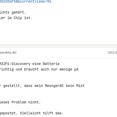
D06506F5B&currentviews=96
chts gehört.

er im Chip ist.

ww.elela.de)
2012-0
32F4-Discovery eine Batterie 

richtig und braucht auch nur wenige µA 

r gestellt, dass mein Messgerät kein Mist 

eses Problem nicht.

gepostet. Vielleicht hilft das.
