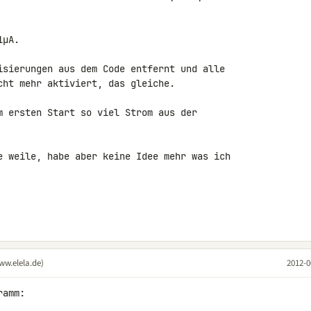
µA.

isierungen aus dem Code entfernt und alle 

cht mehr aktiviert, das gleiche.

m ersten Start so viel Strom aus der 

e weile, habe aber keine Idee mehr was ich 

ww.elela.de)
2012-0
amm:
