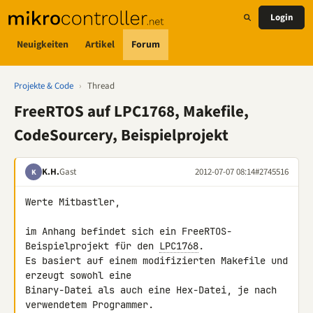
Login
Neuigkeiten
Artikel
Forum
Projekte & Code
›
Thread
FreeRTOS auf LPC1768, Makefile,
CodeSourcery, Beispielprojekt
K.H.
Gast
2012-07-07 08:14
#2745516
K
Werte Mitbastler,

im Anhang befindet sich ein FreeRTOS-
Beispielprojekt für den 
LPC1768
.

Es basiert auf einem modifizierten Makefile und 
erzeugt sowohl eine 

Binary-Datei als auch eine Hex-Datei, je nach 
verwendetem Programmer.
