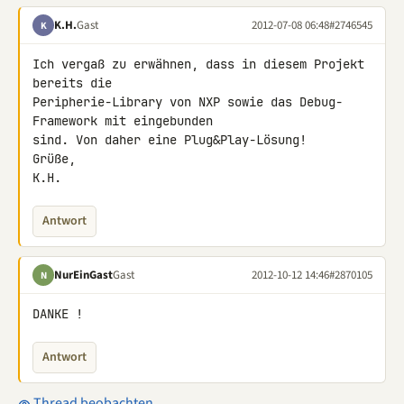
K.H.
Gast
2012-07-08 06:48
#2746545
K
Ich vergaß zu erwähnen, dass in diesem Projekt 
bereits die 

Peripherie-Library von NXP sowie das Debug-
Framework mit eingebunden 

sind. Von daher eine Plug&Play-Lösung!

Grüße,

K.H.
Antwort
NurEinGast
Gast
2012-10-12 14:46
#2870105
N
DANKE !
Antwort
Thread beobachten