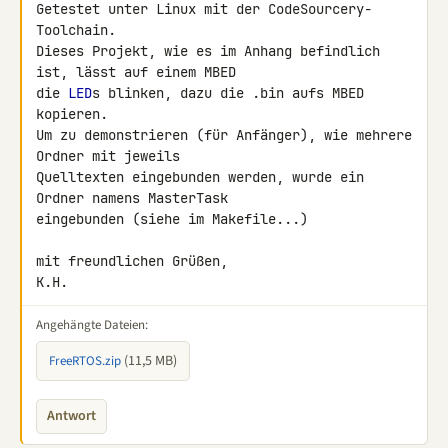
Getestet unter Linux mit der CodeSourcery-
Toolchain.

Dieses Projekt, wie es im Anhang befindlich 
ist, lässt auf einem MBED 

die 
LED
s blinken, dazu die .bin aufs MBED 
kopieren.

Um zu demonstrieren (für Anfänger), wie mehrere 
Ordner mit jeweils 

Quelltexten eingebunden werden, wurde ein 
Ordner namens MasterTask 

eingebunden (siehe im Makefile...)

mit freundlichen Grüßen,

K.H.
Angehängte Dateien:
(11,5 MB)
FreeRTOS.zip
Antwort