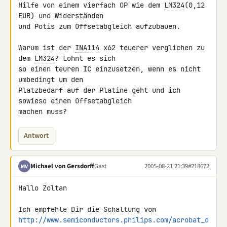
Hilfe von einem vierfach OP wie dem 
LM324
(0,12 
EUR) und Widerständen

und Potis zum Offsetabgleich aufzubauen.

Warum ist der 
INA114
 x62 teuerer verglichen zu 
dem 
LM324
? Lohnt es sich

so einen teuren IC einzusetzen, wenn es nicht 
umbedingt um den

Platzbedarf auf der Platine geht und ich 
sowieso einen Offsetabgleich

machen muss?
Antwort
Michael von Gersdorff
Gast
2005-08-21 21:39
#218672
MV
Hallo Zoltan

http://www.semiconductors.philips.com/acrobat_d