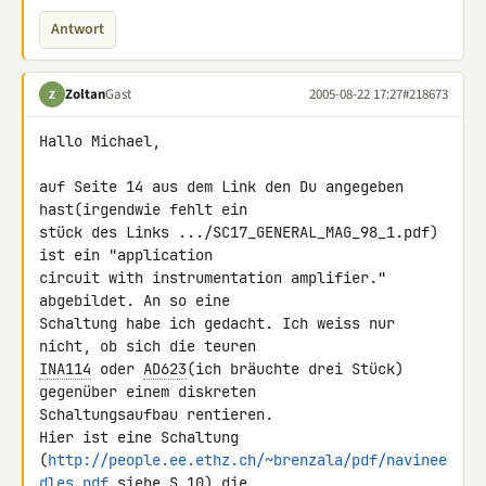
Antwort
Zoltan
Gast
2005-08-22 17:27
#218673
Z
Hallo Michael,

auf Seite 14 aus dem Link den Du angegeben 
hast(irgendwie fehlt ein

stück des Links .../SC17_GENERAL_MAG_98_1.pdf) 
ist ein "application

circuit with instrumentation amplifier." 
abgebildet. An so eine

Schaltung habe ich gedacht. Ich weiss nur 
INA114
 oder 
AD623
(ich bräuchte drei Stück) 
gegenüber einem diskreten

Schaltungsaufbau rentieren.

Hier ist eine Schaltung

(
http://people.ee.ethz.ch/~brenzala/pdf/navinee
dles.pdf
 siehe S.10) die
