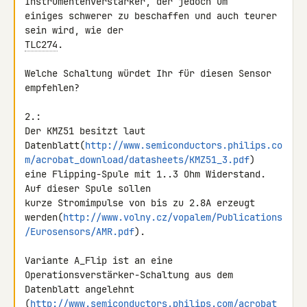
Instrumentenverstärker, der jedoch um

einiges schwerer zu beschaffen und auch teurer 
TLC274
.

Welche Schaltung würdet Ihr für diesen Sensor 
empfehlen?

2.:

Der KMZ51 besitzt laut

Datenblatt(
http://www.semiconductors.philips.co
m/acrobat_download/datasheets/KMZ51_3.pdf
)

eine Flipping-Spule mit 1..3 Ohm Widerstand. 
Auf dieser Spule sollen

kurze Stromimpulse von bis zu 2.8A erzeugt

werden(
http://www.volny.cz/vopalem/Publications
/Eurosensors/AMR.pdf
).

Variante A_Flip ist an eine 
Operationsverstärker-Schaltung aus dem

Datenblatt angelehnt

(
http://www.semiconductors.philips.com/acrobat_