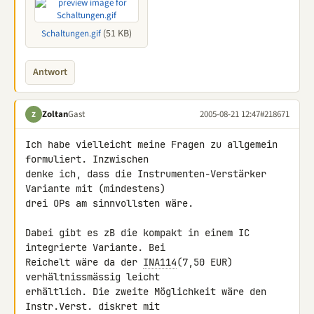
(51 KB)
Schaltungen.gif
Antwort
Zoltan
Gast
2005-08-21 12:47
#218671
Z
Ich habe vielleicht meine Fragen zu allgemein 
formuliert. Inzwischen

denke ich, dass die Instrumenten-Verstärker 
Variante mit (mindestens)

drei OPs am sinnvollsten wäre.

Dabei gibt es zB die kompakt in einem IC 
integrierte Variante. Bei

Reichelt wäre da der 
INA114
(7,50 EUR) 
verhältnissmässig leicht

erhältlich. Die zweite Möglichkeit wäre den 
Instr.Verst. diskret mit
