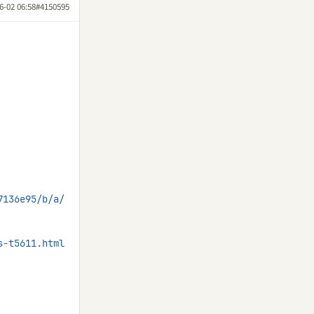
6-02 06:58
#4150595
7136e95/b/a/
s-t5611.html