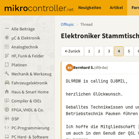
Neuigkeiten
Artikel
Fo
Offtopic
›
Thread
Alle Beiträge
Elektroniker Stammtisc
µC & Elektronik
Analogtechnik
←
Zurück
1
2
3
4
5
HF, Funk & Felder
Platinen
Bernhard S.
(dl9rdw)
BS
Mechanik & Werkzeug
DL9RDW is calling DJ8MIL,

Fahrzeugelektronik
Haus & Smart Home
herzlichen Glückwunsch.

Compiler & IDEs
Geballtes Technikwissen und u
FPGA, VHDL & Co.
Betriebstechnik Pauken führen 
DSP
Ich hoffe die Mitgliedschaft 
PC-Programmierung
um auch in den Genuß der QSL 
PC Hard- & Software