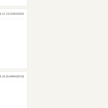
6-12 13:21
#4163032
6-16 05:44
#4166728