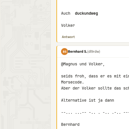
Auch 
 duckundweg 
Volker
Antwort
Bernhard S.
(dl9rdw)
BS
@Magnus und Volker,

seids froh, dass er es mit ei
Morsecode.

Aber der Volker sollte das sch
Alternative ist ja dann

--... ...-- -.. . -.. .-.. ---
Bernhard
