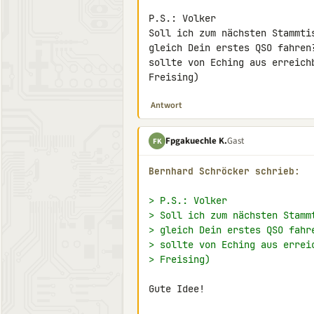
P.S.: Volker

Soll ich zum nächsten Stammti
gleich Dein erstes QSO fahren
sollte von Eching aus erreich
Freising)
Antwort
Fpgakuechle K.
Gast
FK
Bernhard Schröcker schrieb:
> P.S.: Volker
> Soll ich zum nächsten Stamm
> gleich Dein erstes QSO fahr
> sollte von Eching aus errei
> Freising)
Gute Idee!
