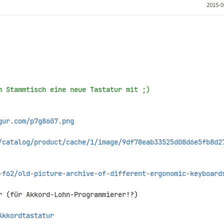
2015-0
n Stammtisch eine neue Tastatur mit ;)
gur.com/p7g86G7.png
/catalog/product/cache/1/image/9df78eab33525d08d6e5fb8d2
-f62/old-picture-archive-of-different-ergonomic-keyboard
r (für Akkord-Lohn-Programmierer!?)

Akkordtastatur