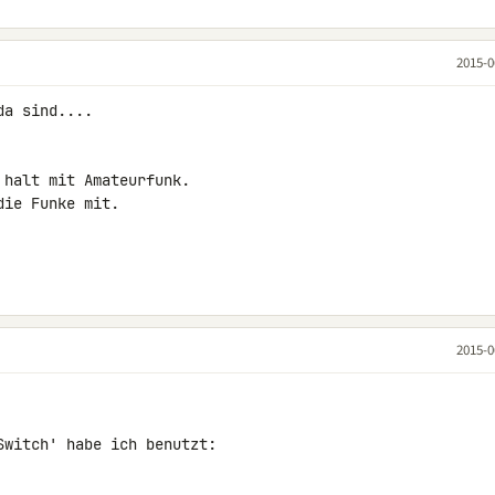
2015-0
a sind....

halt mit Amateurfunk.

ie Funke mit.

2015-0
witch' habe ich benutzt:
