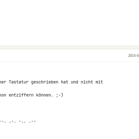
2015-0
ner Tastatur geschrieben hat und nicht mit 

on entziffern können. ;-)

-. .-. -.. .--
