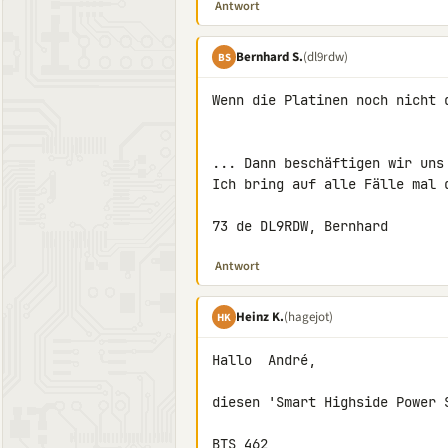
Antwort
Bernhard S.
(dl9rdw)
BS
Wenn die Platinen noch nicht d
... Dann beschäftigen wir uns 
Ich bring auf alle Fälle mal d
73 de DL9RDW, Bernhard
Antwort
Heinz K.
(hagejot)
HK
Hallo  André,

diesen 'Smart Highside Power S
BTS 462
