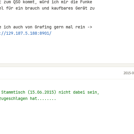
t zum QSO kommt, würd ich mir die Funke 

hl für ein brauch und kaufbares Gerät zu 

e ich auch von Grafing gern mal rein -> 

://129.187.5.188:8901/
2015-0
 Stammtisch (15.06.2015) nicht dabei sein,
zugeschlagen hat........