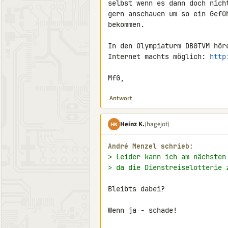
selbst wenn es dann doch nich
gern anschauen um so ein Gefü
bekommen.

In den Olympiaturm DB0TVM hör
Internet machts möglich: 
http
MfG,
Antwort
Heinz K.
(hagejot)
HK
André Menzel schrieb:
> Leider kann ich am nächsten
> da die Dienstreiselotterie 
Bleibts dabei?

Wenn ja - schade!
