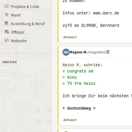
zu kommen.

Projekte & Code
Infos unter: www.darc.de

Markt
Ausbildung & Beruf
vy73 de DL9RDW, Bernhard
Offtopic
Antwort
Webseite
Magnus M.
(magnetus)
MM
ANZEIGE
Heinz K. schrieb:
> congrats om
> bcnu
> 73 frm heinz
Ich bringe Dir beim nächsten 
* 
duckundweg
 *
Antwort