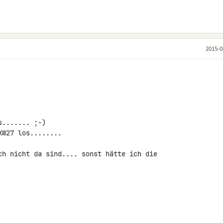
2015-0
....... ;-)

W27 los........

ch nicht da sind.... sonst hätte ich die 
