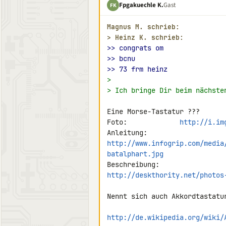
Fpgakuechle K.
Gast
FK
Magnus M. schrieb:
> 
Heinz K. schrieb:
>> congrats om
>> bcnu
>> 73 frm heinz
>
> Ich bringe Dir beim nächste
Eine Morse-Tastatur ???

Foto:             
http://i.im
http://www.infogrip.com/media
batalphart.jpg
http://deskthority.net/photos
Nennt sich auch Akkordtastatu
http://de.wikipedia.org/wiki/