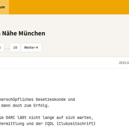
rum
h Nähe München
…
6
10
Weiter
→
2015-0
nerschöpfliches Gesetzeskunde und 

dann doch zum Erfolg.

im DARC läßt nicht lange auf sich warten, 

Vermittlung und der CQDL (Clubzeitschrift) 
