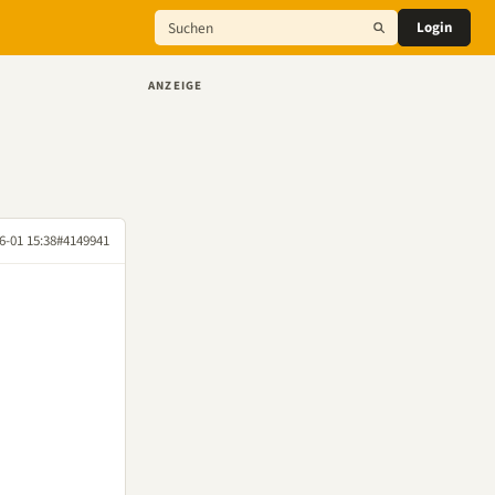
Login
ANZEIGE
6-01 15:38
#4149941