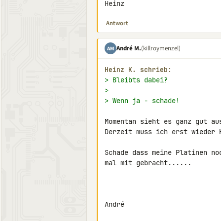
Heinz
Antwort
André M.
(killroymenzel)
AM
Heinz K. schrieb:
> Bleibts dabei?
>
> Wenn ja - schade!
Momentan sieht es ganz gut aus
Derzeit muss ich erst wieder K
Schade dass meine Platinen no
mal mit gebracht......

André