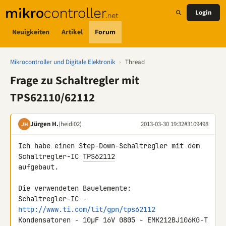
Login
Neuigkeiten
Artikel
Forum
Mikrocontroller und Digitale Elektronik
›
Thread
Frage zu Schaltregler mit
TPS62110/62112
Jürgen H.
(heidi02)
2013-03-30 19:32
#3109498
JH
Ich habe einen Step-Down-Schaltregler mit dem 
Schaltregler-IC 
TPS62112
aufgebaut.

Die verwendeten Bauelemente:

Schaltregler-IC - 
http://www.ti.com/lit/gpn/tps62112
Kondensatoren - 10µF 16V 0805 - EMK212BJ106KG-T 