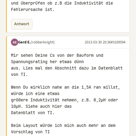
und überprüfen ob z.B die Induktivität die 
Fehlerursache ist.
Antwort
Gerd E.
(robberknight)
2013-03-30 20:36
#3109594
GE
Mir sehen Deine Cs von der Bauform und 
Spannungsrating her etwas dünn 

aus. Lies mal den Abschnitt dazu im Datenblatt 
von TI.

Wenn Du wirklich nahe an die 1,5A ran willst, 
würde ich eine etwas 

größere Induktivität nehmen, z.B. 8,2µH oder 
10µH. Siehe auch hier das 

Datenblatt von TI.

Beim Layout würde ich mich auch mehr an dem 
Vorschlag von TI 
