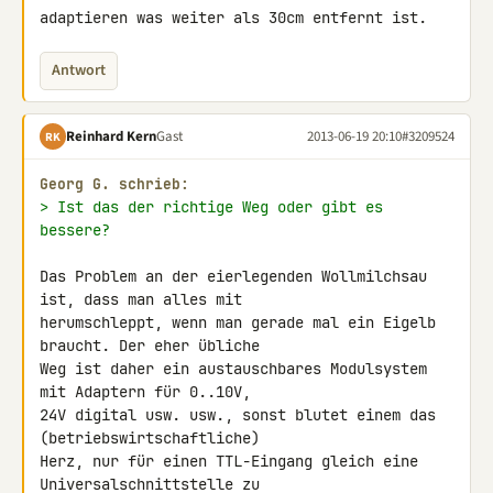
adaptieren was weiter als 30cm entfernt ist.
Antwort
Reinhard Kern
Gast
2013-06-19 20:10
#3209524
RK
Georg G. schrieb:
> Ist das der richtige Weg oder gibt es 
bessere?
Das Problem an der eierlegenden Wollmilchsau 
ist, dass man alles mit 

herumschleppt, wenn man gerade mal ein Eigelb 
braucht. Der eher übliche 

Weg ist daher ein austauschbares Modulsystem 
mit Adaptern für 0..10V, 

24V digital usw. usw., sonst blutet einem das 
(betriebswirtschaftliche) 

Herz, nur für einen TTL-Eingang gleich eine 
Universalschnittstelle zu 
