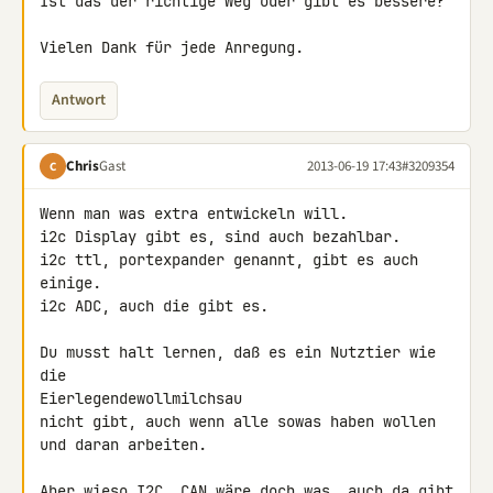
Ist das der richtige Weg oder gibt es bessere?

Vielen Dank für jede Anregung.
Antwort
Chris
Gast
2013-06-19 17:43
#3209354
C
Wenn man was extra entwickeln will.

i2c Display gibt es, sind auch bezahlbar.

i2c ttl, portexpander genannt, gibt es auch 
einige.

i2c ADC, auch die gibt es.

Du musst halt lernen, daß es ein Nutztier wie 
die 

Eierlegendewollmilchsau

nicht gibt, auch wenn alle sowas haben wollen 
und daran arbeiten.

Aber wieso I2C, CAN wäre doch was, auch da gibt 