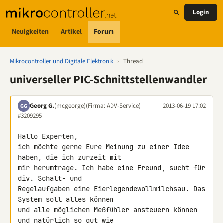
Login
Neuigkeiten
Artikel
Forum
Mikrocontroller und Digitale Elektronik
›
Thread
universeller PIC-Schnittstellenwandler
Georg G.
(mcgeorge)
(Firma: ADV-Service)
2013-06-19 17:02
GG
#3209295
Hallo Experten,

ich möchte gerne Eure Meinung zu einer Idee 
haben, die ich zurzeit mit 

mir herumtrage. Ich habe eine Freund, sucht für 
div. Schalt- und 

Regelaufgaben eine Eierlegendewollmilchsau. Das 
System soll alles können 

und alle möglichen Meßfühler ansteuern können 
und natürlich so gut wie 
