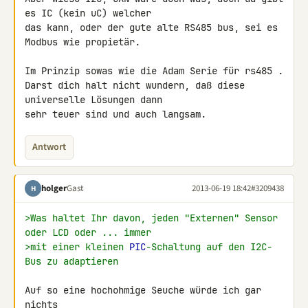
es IC (kein uC) welcher

das kann, oder der gute alte RS485 bus, sei es 
Modbus wie propietär.

Im Prinzip sowas wie die Adam Serie für rs485 .

Darst dich halt nicht wundern, daß diese 
universelle Lösungen dann

sehr teuer sind und auch langsam.
Antwort
holger
Gast
2013-06-19 18:42
#3209438
H
>Was haltet Ihr davon, jeden "Externen" Sensor 
oder LCD oder ... immer
>mit einer kleinen 
PIC
-Schaltung auf den I2C-
Bus zu adaptieren
Auf so eine hochohmige Seuche würde ich gar 
nichts
