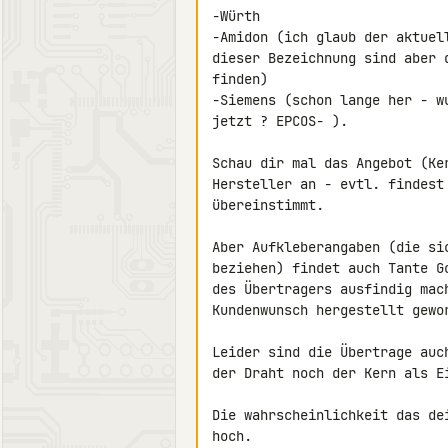
-Würth

-Amidon (ich glaub der aktuel
dieser Bezeichnung sind aber 
finden)

-Siemens (schon lange her - w
jetzt ? EPCOS- ).

Schau dir mal das Angebot (Ke
Hersteller an - evtl. findest
übereinstimmt.

Aber Aufkleberangaben (die si
beziehen) findet auch Tante G
des Übertragers ausfindig mac
Kundenwunsch hergestellt gewor
Leider sind die Übertrage auc
der Draht noch der Kern als Ei
Die wahrscheinlichkeit das de
hoch.
