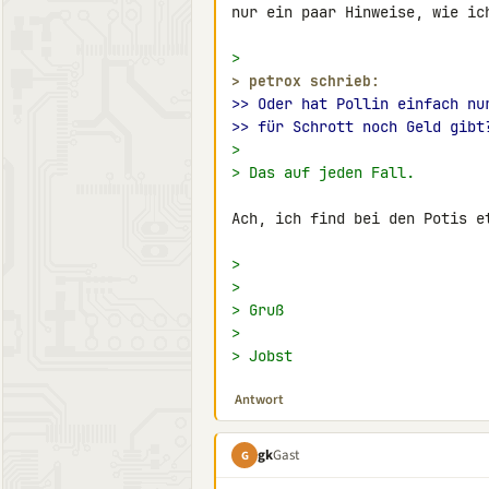
nur ein paar Hinweise, wie ich
>
> 
petrox schrieb:
>> Oder hat Pollin einfach nu
>> für Schrott noch Geld gibt
>
> Das auf jeden Fall.
Ach, ich find bei den Potis e
>
>
> Gruß
>
> Jobst
Antwort
gk
Gast
G