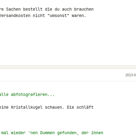
re Sachen bestellt die du auch brauchen 

Versandkosten nicht "umsonst" waren.

2013-0
alle abfotografieren...
eine Kristallkugel schauen. Die schläft 

 mal wieder 'nen Dummen gefunden, der ihnen