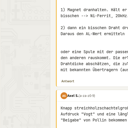
1) Magnet dranhalten. Hält er
bisschen --> Ni-Ferrit, 20kHz
2) dann ein bisschen Draht dr
Daraus den AL-Wert ermitteln

oder eine Spule mit der passe
den anderen rauskommt. Die er
Drahtdicke abschätzen, die zu
mit bekannten Übertragern (au
Antwort
Axel S.
(a-za-z0-9)
AS
Knapp streichholzschachtelgro
Aufdruck "Vogt" und eine läng
"Beigabe" von Pollin bekommen 