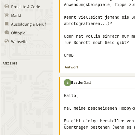
Anwendungsbeispiele, Tipps zu
Projekte & Code
Markt
Kennt vielleicht jemand die S
abfotografieren...)?

Ausbildung & Beruf
Offtopic
Oder hat Pollin einfach nur m
Webseite
für Schrott noch Geld gibt?

Gruß
ANZEIGE
Antwort
Bastler
Gast
B
Hallo,

mal meine bescheidenen Hobbyke
Es gibt einige Hersteller von
Übertrager bestehen (wenn es 