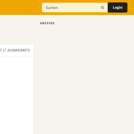
Login
ANZEIGE
7-17 20:50
#3244973