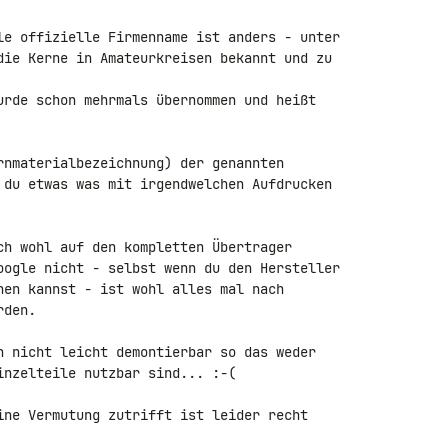
le offizielle Firmenname ist anders - unter 

die Kerne in Amateurkreisen bekannt und zu 

urde schon mehrmals übernommen und heißt 

rnmaterialbezeichnung) der genannten 

 du etwas was mit irgendwelchen Aufdrucken 

ch wohl auf den kompletten Übertrager 

oogle nicht - selbst wenn du den Hersteller 

hen kannst - ist wohl alles mal nach 

den.

h nicht leicht demontierbar so das weder 

nzelteile nutzbar sind... :-(

ine Vermutung zutrifft ist leider recht 
