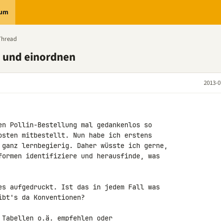
rum
Thread
n und einordnen
2013-0
en Pollin-Bestellung mal gedankenlos so 

osten mitbestellt. Nun habe ich erstens 

 ganz lernbegierig. Daher wüsste ich gerne, 

formen identifiziere und herausfinde, was 

es aufgedruckt. Ist das in jedem Fall was 

bt's da Konventionen?

Tabellen o.ä. empfehlen oder 
