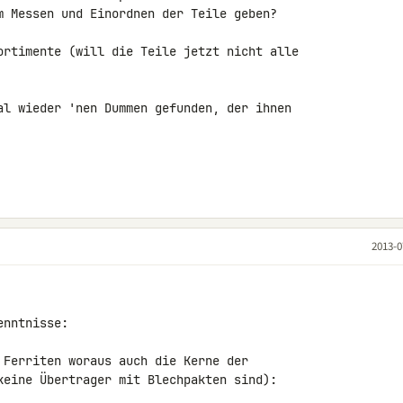
m Messen und Einordnen der Teile geben?

ortimente (will die Teile jetzt nicht alle 

al wieder 'nen Dummen gefunden, der ihnen 

2013-0
nntnisse:

 Ferriten woraus auch die Kerne der 

keine Übertrager mit Blechpakten sind):
