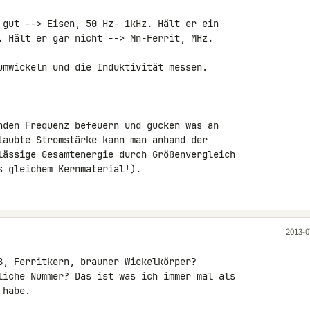
 gut --> Eisen, 50 Hz- 1kHz. Hält er ein 

. Hält er gar nicht --> Mn-Ferrit, MHz.

umwickeln und die Induktivität messen. 

nden Frequenz befeuern und gucken was an 

laubte Stromstärke kann man anhand der 

lässige Gesamtenergie durch Größenvergleich 

s gleichem Kernmaterial!).
2013-0
ß, Ferritkern, brauner Wickelkörper? 

liche Nummer? Das ist was ich immer mal als 

habe.
