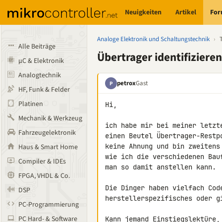
Neuigkeiten
Artikel
Fo
Analoge Elektronik und Schaltungstechnik
›
Alle Beiträge
Übertrager identifiziere
µC & Elektronik
Analogtechnik
petrox
Gast
P
HF, Funk & Felder
Platinen
Hi,

Mechanik & Werkzeug
ich habe mir bei meiner letzt
Fahrzeugelektronik
einen Beutel Übertrager-Restp
keine Ahnung und bin zweitens
Haus & Smart Home
wie ich die verschiedenen Bau
Compiler & IDEs
man so damit anstellen kann.

FPGA, VHDL & Co.
Die Dinger haben vielfach Cod
DSP
herstellerspezifisches oder gi
PC-Programmierung
PC Hard- & Software
Kann jemand Einstiegslektüre, 