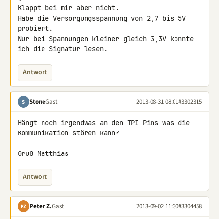
Klappt bei mir aber nicht.

Habe die Versorgungsspannung von 2,7 bis 5V 
probiert.

Nur bei Spannungen kleiner gleich 3,3V konnte 
ich die Signatur lesen.
Antwort
Stone
Gast
2013-08-31 08:01
#3302315
S
Hängt noch irgendwas an den TPI Pins was die 
Kommunikation stören kann?

Gruß Matthias
Antwort
Peter Z.
Gast
2013-09-02 11:30
#3304458
PZ