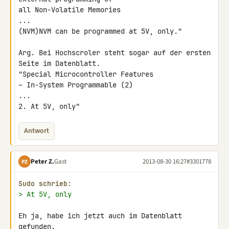
all Non-Volatile Memories

...

(NVM)NVM can be programmed at 5V, only."

Arg. Bei Hochscroler steht sogar auf der ersten 
Seite im Datenblatt.

"Special Microcontroller Features

– In-System Programmable (2)

...

2. At 5V, only"
Antwort
Peter Z.
Gast
2013-08-30 16:27
#3301778
PZ
Sudo schrieb:
> At 5V, only
Eh ja, habe ich jetzt auch im Datenblatt 
gefunden.
