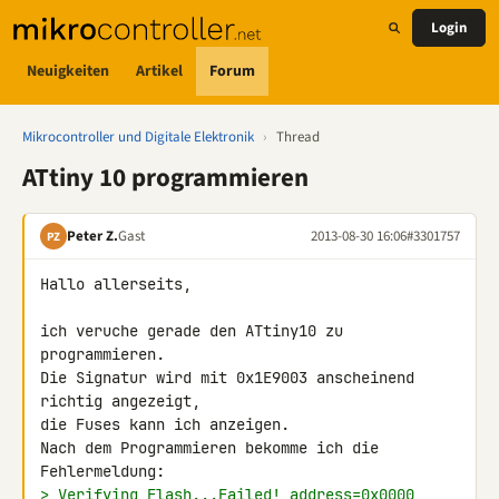
Login
Neuigkeiten
Artikel
Forum
Mikrocontroller und Digitale Elektronik
›
Thread
ATtiny 10 programmieren
Peter Z.
Gast
2013-08-30 16:06
#3301757
PZ
Hallo allerseits,

ich veruche gerade den ATtiny10 zu 
programmieren.

Die Signatur wird mit 0x1E9003 anscheinend 
richtig angezeigt,

die Fuses kann ich anzeigen.

Nach dem Programmieren bekomme ich die 
> Verifying Flash...Failed! address=0x0000 