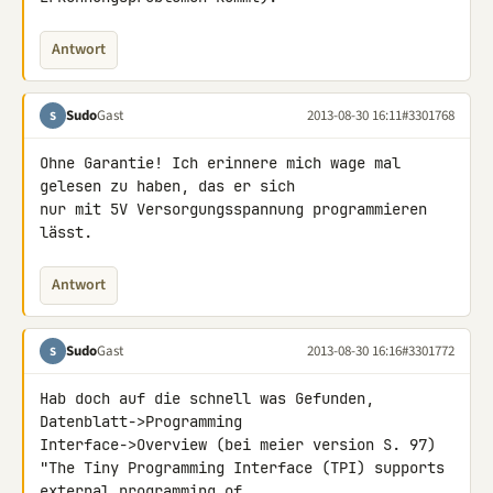
Antwort
Sudo
Gast
2013-08-30 16:11
#3301768
S
Ohne Garantie! Ich erinnere mich wage mal 
gelesen zu haben, das er sich 

nur mit 5V Versorgungsspannung programmieren 
lässt.
Antwort
Sudo
Gast
2013-08-30 16:16
#3301772
S
Hab doch auf die schnell was Gefunden, 
Datenblatt->Programming 

Interface->Overview (bei meier version S. 97)

"The Tiny Programming Interface (TPI) supports 
external programming of 
