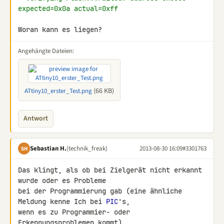
expected=0x0a actual=0xff
Woran kann es liegen?
Angehängte Dateien:
(66 KB)
ATtiny10_erster_Test.png
Antwort
Sebastian H.
(technik_freak)
2013-08-30 16:09
#3301763
SH
Das klingt, als ob bei Zielgerät nicht erkannt 
wurde oder es Probleme 

bei der Programmierung gab (eine ähnliche 
Meldung kenne Ich bei 
PIC
's, 

wenn es zu Programmier- oder 
Erkennungsproblemen kommt).