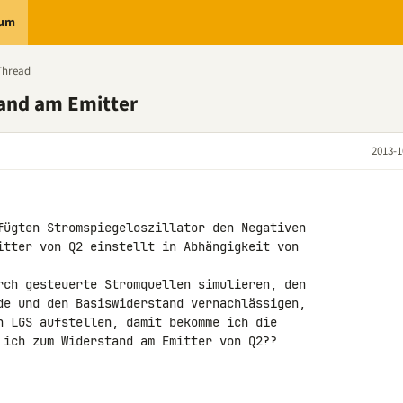
rum
Thread
and am Emitter
2013-1
fügten Stromspiegeloszillator den Negativen 

itter von Q2 einstellt in Abhängigkeit von 

rch gesteuerte Stromquellen simulieren, den 

de und den Basiswiderstand vernachlässigen, 

n LGS aufstellen, damit bekomme ich die 

 ich zum Widerstand am Emitter von Q2??
