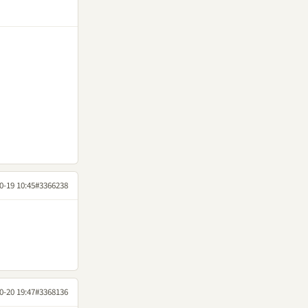
0-19 10:45
#3366238
0-20 19:47
#3368136