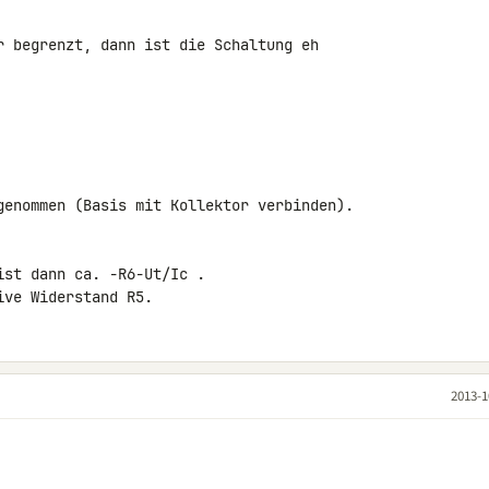
r begrenzt, dann ist die Schaltung eh 

genommen (Basis mit Kollektor verbinden).

st dann ca. -R6-Ut/Ic .

ive Widerstand R5.
2013-1