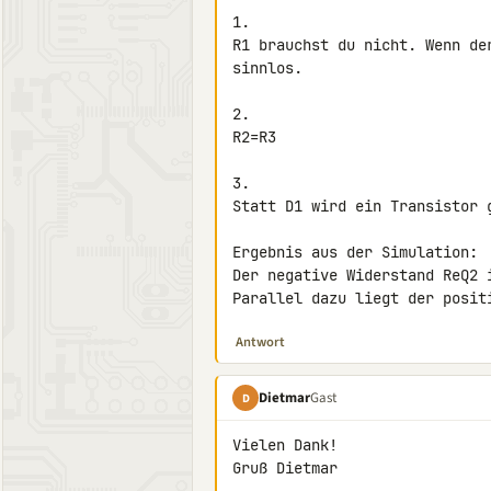
1.

R1 brauchst du nicht. Wenn de
sinnlos.

2.

R2=R3

3.

Statt D1 wird ein Transistor 
Ergebnis aus der Simulation:

Der negative Widerstand ReQ2 i
Parallel dazu liegt der posit
Antwort
Dietmar
Gast
D
Vielen Dank!

Gruß Dietmar