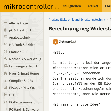
Neuigkeiten
Artikel
Fo
Analoge Elektronik und Schaltungstechnik
›
Alle Beiträge
Berechnung neg Widerst
µC & Elektronik
Analogtechnik
Dietmar
Gast
D
HF, Funk & Felder
Platinen
Hallo,

Mechanik & Werkzeug
ich möchte gerne bei dem ange
Fahrzeugelektronik
Widerstand welcher sich am Em
R1,R2,R3,R5,R6 berechnen.

Haus & Smart Home
Die Transistoren würde ich du
Compiler & IDEs
Spannungsabfall an der EB Dio
FPGA, VHDL & Co.
und über die Maschenregeln ei
Maschenströme, aber wie komme
DSP
PC-Programmierung
Hat jemand ne gute Idee?

PC Hard- & Software