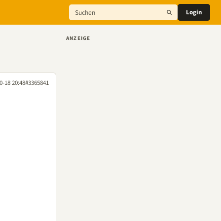
Login
ANZEIGE
0-18 20:48
#3365841