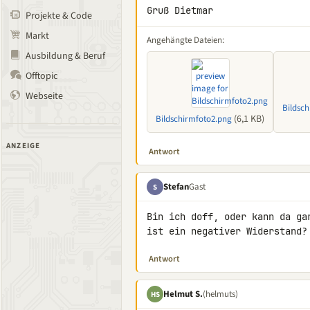
Gruß Dietmar
Projekte & Code
Markt
Angehängte Dateien:
Ausbildung & Beruf
Offtopic
Webseite
Bildsc
(6,1 KB)
Bildschirmfoto2.png
ANZEIGE
Antwort
Stefan
Gast
S
Bin ich doff, oder kann da ga
ist ein negativer Widerstand?
Antwort
Helmut S.
(helmuts)
HS