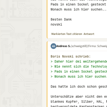
Pads in einen Sockel gesteckt 
Wonach muss ich hier suchen...
Besten Dank

novski
Markierten Text zitieren
Antwort
Andreas S.
(schweigstill)
(Firma: Schweigs
AS
Boris Novski schrieb:
> Daher hier dei weitergehend
> Wie nennt sich die Technolo
> Pads in einen Sockel gestec
> Wonach muss ich hier suchen
Das hatte ich doch schon gesch
Unterschätze aber nicht den e
blankes Kupfer, Silber, HAL, 
hartvergoldete Kantenstecker s