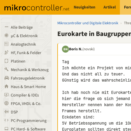
Neuigkeiten
Artikel
Fo
Mikrocontroller und Digitale Elektronik
›
Thr
Alle Beiträge
Eurokarte in Baugruppe
µC & Elektronik
Analogtechnik
Boris N.
(novski)
BN
HF, Funk & Felder
Platinen
Tag

Ich möchte ein Projekt von mi
Mechanik & Werkzeug
Und das nicht all zu teuer.

Fahrzeugelektronik
Günstig wird das wahrscheinlic
Haus & Smart Home
Ich hab noch nie mit Eurokart
Compiler & IDEs
hier die frage ob sich jemand
FPGA, VHDL & Co.
Hersteller nennen kann der Ko
Frames herstellt.

DSP
Eckdaten sind:

PC-Programmierung
5V Betriebsspannung um die 10
PC Hard- & Software
Europlaten sollten direkt ste