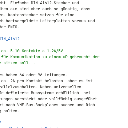
cht. Einfache DIN 41612-Stecker und 

ihen a+c sind aber auch so günstig, dass 

en. Kantenstecker setzen für eine 

ch hartvergoldete Leiterplatten voraus und 

er ENIG.

DIN_41612
 ca. 5-10 Kontakte a 1-2A/5V
 für Kommunikation zu einem uP gebraucht der
e sitzen soll...
es haben 64 oder 96 Leitungen. 

 ca. 2A pro Kontakt belasten, aber es ist 

rallelzuschalten. Neben universellen 

ür definierte Bussysteme erhältlich, bei 

tungen verstärkt oder vollfächig ausgeführt 

ht nach VME-Bus-Backplanes suchen und Dich 

 halten.

/