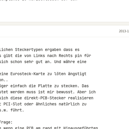
2013-1
lichen Steckertypen ergaben dass es 

s gibt die von Links nach Rechts pin für 

sich schon sehr gut an. Und währe eine 

eine Eurosteck-Karte zu löten ängstigt 

n..

üger einfach die Platte zu stecken. Das 

stet werden muss ist mir bewusst. Aber ich 

sich diese direkt-PCB-Stecker realisieren 

t PCI-Slot oder ähnliches natürlich zu 

.w. führt.

rage:

e wenn eine PCB am rand mit Hinausgeführten 
