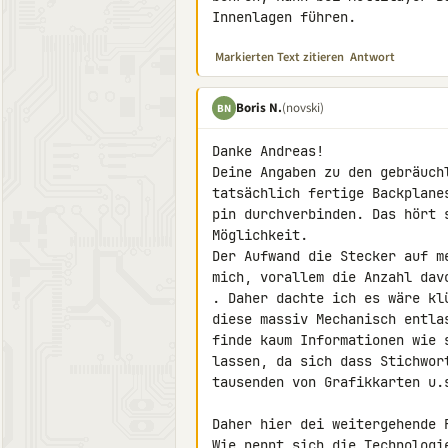
Innenlagen führen.
Markierten Text zitieren
Antwort
Boris N.
(novski)
BN
Danke Andreas!

Deine Angaben zu den gebräuch
tatsächlich fertige Backplane
pin durchverbinden. Das hört 
Möglichkeit.

Der Aufwand die Stecker auf m
mich, vorallem die Anzahl davo
. Daher dachte ich es wäre kl
diese massiv Mechanisch entla
finde kaum Informationen wie 
lassen, da sich dass Stichwor
tausenden von Grafikkarten u.s
Daher hier dei weitergehende F
Wie nennt sich die Technologi