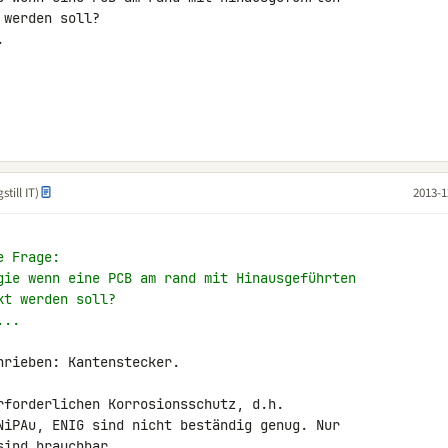
werden soll?



till IT)
2013-1
e Frage:
gie wenn eine PCB am rand mit Hinausgeführten
kt werden soll?
...
rieben: Kantenstecker.

rforderlichen Korrosionsschutz, d.h. 

NiPAu, ENIG sind nicht beständig genug. Nur 

ind brauchbar.
