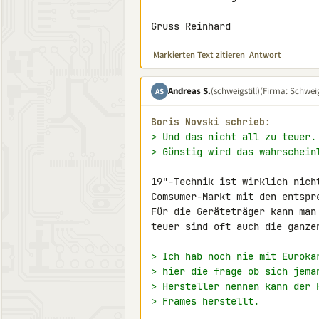
Gruss Reinhard
Markierten Text zitieren
Antwort
Andreas S.
(schweigstill)
(Firma: Schweigs
AS
Boris Novski schrieb:
> Und das nicht all zu teuer.
> Günstig wird das wahrschein
19"-Technik ist wirklich nich
Comsumer-Markt mit den entspr
Für die Geräteträger kann man
teuer sind oft auch die ganzen
> Ich hab noch nie mit Euroka
> hier die frage ob sich jema
> Hersteller nennen kann der 
> Frames herstellt.