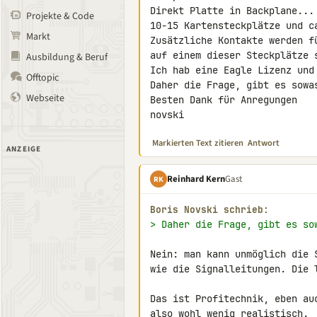
Direkt Platte in Backplane...

Projekte & Code
10-15 Kartensteckplätze und ca
Markt
Zusätzliche Kontakte werden f
auf einem dieser Steckplätze s
Ausbildung & Beruf
Ich hab eine Eagle Lizenz und
Offtopic
Daher die Frage, gibt es sowas
Webseite
Besten Dank für Anregungen

novski
Markierten Text zitieren
Antwort
ANZEIGE
Reinhard Kern
Gast
RK
Boris Novski schrieb:
> Daher die Frage, gibt es so
Nein: man kann unmöglich die 
wie die Signalleitungen. Die 
Das ist Profitechnik, eben au
also wohl wenig realistisch.
