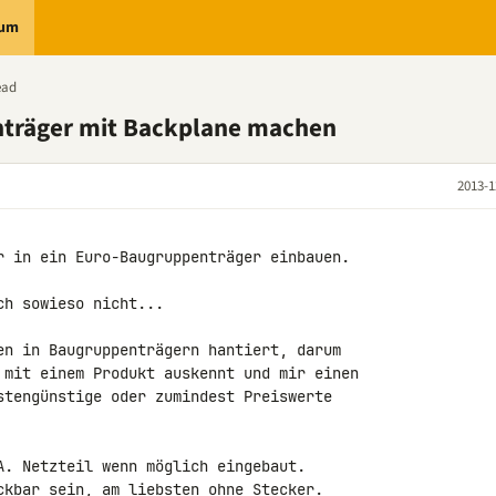
rum
ead
nträger mit Backplane machen
2013-1
r in ein Euro-Baugruppenträger einbauen. 

h sowieso nicht...

en in Baugruppenträgern hantiert, darum 

 mit einem Produkt auskennt und mir einen 

stengünstige oder zumindest Preiswerte 

A. Netzteil wenn möglich eingebaut.

ckbar sein, am liebsten ohne Stecker. 
