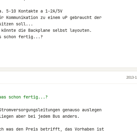
. 5-10 Kontakte a 1-2A/5V

ür Kommunikation zu einem uP gebraucht der 

itzen soll...

 könnte die Backplane selbst layouten.

 schon fertig...?

2013-1
was schon fertig...?
Stromversorgungsleitungen genauso auslegen 

liegen aber bei jedem Bus anders.

ch was den Preis betrifft, das Vorhaben ist 
