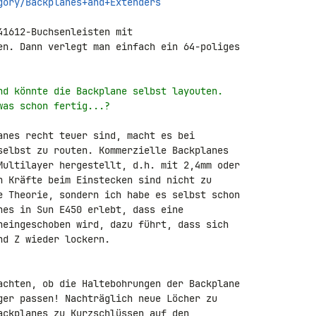
gory/Backplanes+and+Extenders
1612-Buchsenleisten mit 

en. Dann verlegt man einfach ein 64-poliges 

nd könnte die Backplane selbst layouten.
was schon fertig...?
anes recht teuer sind, macht es bei 

selbst zu routen. Kommerzielle Backplanes 

Multilayer hergestellt, d.h. mit 2,4mm oder 

n Kräfte beim Einstecken sind nicht zu 

e Theorie, sondern ich habe es selbst schon 

nes in Sun E450 erlebt, dass eine 

neingeschoben wird, dazu führt, dass sich 

d Z wieder lockern.

achten, ob die Haltebohrungen der Backplane 

ger passen! Nachträglich neue Löcher zu 

ackplanes zu Kurzschlüssen auf den 
