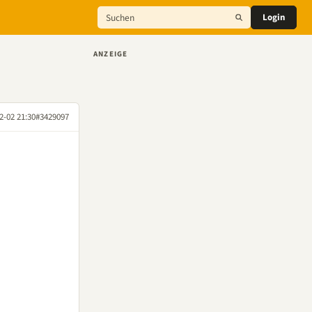
Login
ANZEIGE
2-02 21:30
#3429097