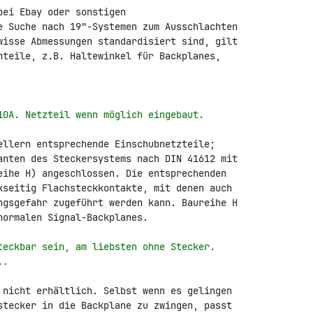
ei Ebay oder sonstigen 

e Suche nach 19"-Systemen zum Ausschlachten 

wisse Abmessungen standardisiert sind, gilt 

nteile, z.B. Haltewinkel für Backplanes, 

10A. Netzteil wenn möglich eingebaut.
ellern entsprechende Einschubnetzteile; 

anten des Steckersystems nach DIN 41612 mit 

eihe H) angeschlossen. Die entsprechenden 

kseitig Flachsteckkontakte, mit denen auch 

ngsgefahr zugeführt werden kann. Baureihe H 

ormalen Signal-Backplanes.

teckbar sein, am liebsten ohne Stecker.
..
 nicht erhältlich. Selbst wenn es gelingen 

stecker in die Backplane zu zwingen, passt 
