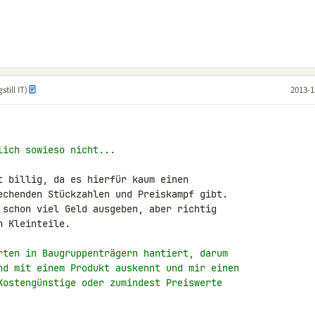
till IT)
2013-1
lich sowieso nicht...
t billig, da es hierfür kaum einen 

echenden Stückzahlen und Preiskampf gibt. 

 schon viel Geld ausgeben, aber richtig 

 Kleinteile.

rten in Baugruppenträgern hantiert, darum
nd mit einem Produkt auskennt und mir einen
Kostengünstige oder zumindest Preiswerte