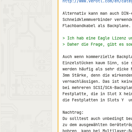
http://www.verotl.com/en/cate
Alternativ kann man auch DIN-4
Schneidklemmverbinder verwend
Flachbandkabel als Backplane.

> Ich hab eine Eagle Lizenz u
> Daher die Frage, gibt es so
Auch wenn kommerzielle Backpl
Einzelstücken kaum Sinn, sie 
werden häufig als sehr dicke 
3mm Stärke, denn die wirkende
vernachlässigen. Das ist kein
bei mehreren SCSI/SCA-Backpla
Festplatte, die in Slot X hei
die Festplatten in Slots Y  un
Nachtrag:

Du solltest auch unbedingt be
zu dem ausgewählten Geräteträ
bohren, kann bei Multilayer-B