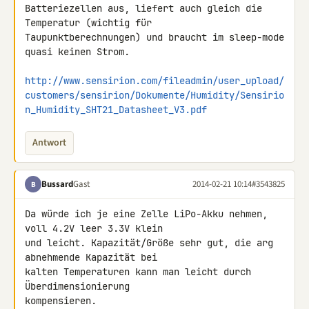
Batteriezellen aus, liefert auch gleich die 
Temperatur (wichtig für 

Taupunktberechnungen) und braucht im sleep-mode 
quasi keinen Strom.

http://www.sensirion.com/fileadmin/user_upload/
customers/sensirion/Dokumente/Humidity/Sensirio
n_Humidity_SHT21_Datasheet_V3.pdf
Antwort
Bussard
Gast
2014-02-21 10:14
#3543825
B
Da würde ich je eine Zelle LiPo-Akku nehmen, 
voll 4.2V leer 3.3V klein 

und leicht. Kapazität/Größe sehr gut, die arg 
abnehmende Kapazität bei 

kalten Temperaturen kann man leicht durch 
Überdimensionierung 

kompensieren.
