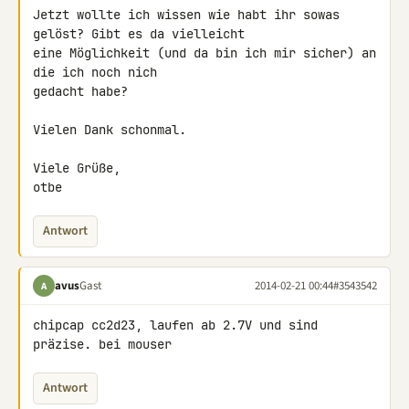
Jetzt wollte ich wissen wie habt ihr sowas 
gelöst? Gibt es da vielleicht 

eine Möglichkeit (und da bin ich mir sicher) an 
die ich noch nich 

gedacht habe?

Vielen Dank schonmal.

Viele Grüße,

otbe
Antwort
avus
Gast
2014-02-21 00:44
#3543542
A
chipcap cc2d23, laufen ab 2.7V und sind 
präzise. bei mouser
Antwort