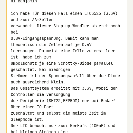
Hi Benjamin,

ich habe für diesen Fall einen 
LTC3525
 (3.3V) 
und zwei AA-Zellen 

verwendet. Dieser Step-up-Wandler startet noch 
bei 

0.8V-Eingangsspannung. Damit kann man 
theoretisch die Zellen auf je 0.4V 

leersaugen. Da meist eine Zelle zu erst leer 
ist, habe ich zum 

Umpolschutz je eine Schottky-Diode parallel 
geschaltet. Bei niedrigen 

Strömen ist der Spannungsabfall über der Diode 
auch ausreichend klein.

Das Gesamtsystem arbeitet mit 3.3V, wobei der 
Controller die Versorgung 

der Peripherie (SHT25,EEPROM) nur bei Bedarf 
über einen IO-Port 

zuschaltet und selbst die meiste Zeit im 
Sleepmode ist.

Der LTC braucht nur zwei KerKo's (100nF) und 
bei kleinen Strömen eine 
