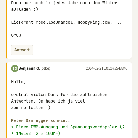
Dann nur noch 1x jedes Jahr nach dem Winter 
aufladen :)

Lieferant Modellbauhandel, Hobbyking.com, ...

Gruß
Antwort
Benjamin O.
(otbe)
2014-02-21 10:26
#3543840
BO
Hallo,

erstmal vielen Dank für die zahlreichen 
Antworten. Da habe ich ja viel 

zum rumtesten :)

Peter Dannegger schrieb:
> Einen PWM-Ausgang und Spannungsverdoppler (2 
* 
1N4148
, 2 * 100nF)