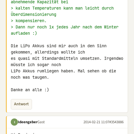
abnehmende Kapazität bei
> kalten Temperaturen kann man leicht durch 
Überdimensionierung
> kompensieren.
> Dann nur noch 1x jedes Jahr nach dem Winter 
aufladen :)
Die LiPo Akkus sind mir auch in den Sinn 
gekommen, allerdings wollte ich 

es quasi mit Standardmitteln umsetzen. Irgendwo 
müsste ich sogar noch 

LiPo Akkus rumliegen haben. Mal sehen ob die 
noch was taugen.

Danke an alle :)
Antwort
Ideengeber
Gast
2014-02-21 11:07
#3543886
I