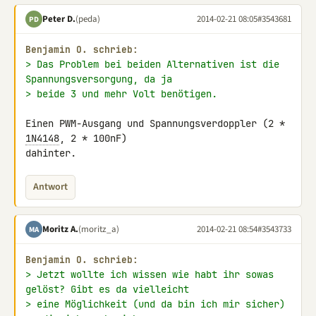
Peter D.
(peda)
2014-02-21 08:05
#3543681
PD
Benjamin O. schrieb:
> Das Problem bei beiden Alternativen ist die 
Spannungsversorgung, da ja
> beide 3 und mehr Volt benötigen.
Einen PWM-Ausgang und Spannungsverdoppler (2 * 
1N4148
, 2 * 100nF) 

dahinter.
Antwort
Moritz A.
(moritz_a)
2014-02-21 08:54
#3543733
MA
Benjamin O. schrieb:
> Jetzt wollte ich wissen wie habt ihr sowas 
gelöst? Gibt es da vielleicht
> eine Möglichkeit (und da bin ich mir sicher) 