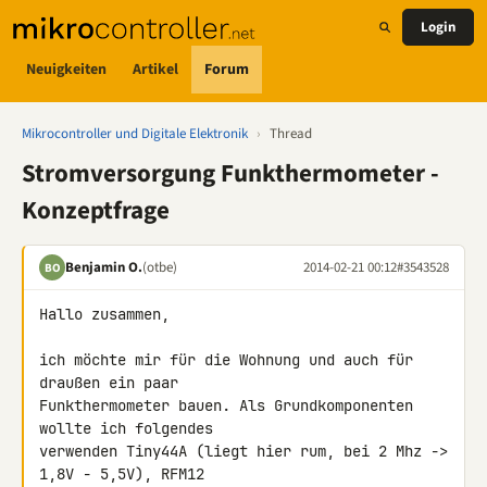
Login
Neuigkeiten
Artikel
Forum
Mikrocontroller und Digitale Elektronik
›
Thread
Stromversorgung Funkthermometer -
Konzeptfrage
Benjamin O.
(otbe)
2014-02-21 00:12
#3543528
BO
Hallo zusammen,

ich möchte mir für die Wohnung und auch für 
draußen ein paar 

Funkthermometer bauen. Als Grundkomponenten 
wollte ich folgendes 

verwenden Tiny44A (liegt hier rum, bei 2 Mhz -> 
1,8V - 5,5V), RFM12 
