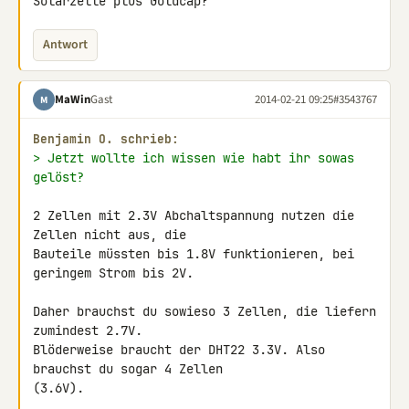
Solarzelle plus Goldcap?
Antwort
MaWin
Gast
2014-02-21 09:25
#3543767
M
Benjamin O. schrieb:
> Jetzt wollte ich wissen wie habt ihr sowas 
gelöst?
2 Zellen mit 2.3V Abchaltspannung nutzen die 
Zellen nicht aus, die 

Bauteile müssten bis 1.8V funktionieren, bei 
geringem Strom bis 2V.

Daher brauchst du sowieso 3 Zellen, die liefern 
zumindest 2.7V. 

Blöderweise braucht der DHT22 3.3V. Also 
brauchst du sogar 4 Zellen 

(3.6V).
