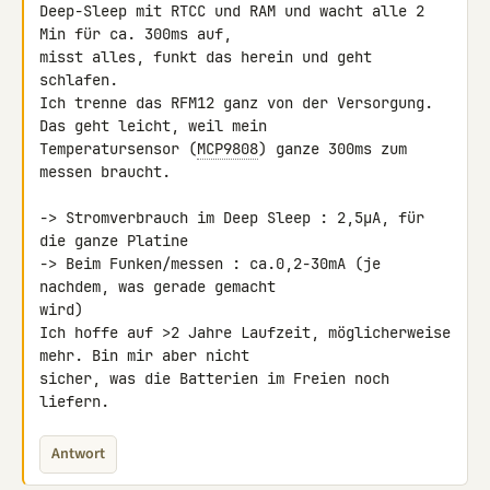
Deep-Sleep mit RTCC und RAM und wacht alle 2 
Min für ca. 300ms auf, 

misst alles, funkt das herein und geht 
schlafen.

Ich trenne das RFM12 ganz von der Versorgung. 
Das geht leicht, weil mein 

Temperatursensor (
MCP9808
) ganze 300ms zum 
messen braucht.

-> Stromverbrauch im Deep Sleep : 2,5µA, für 
die ganze Platine

-> Beim Funken/messen : ca.0,2-30mA (je 
nachdem, was gerade gemacht 

wird)

Ich hoffe auf >2 Jahre Laufzeit, möglicherweise 
mehr. Bin mir aber nicht 

sicher, was die Batterien im Freien noch 
liefern.
Antwort