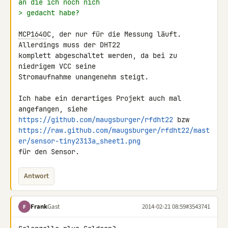
an die ich noch nich
> gedacht habe?
MCP1640
C, der nur für die Messung läuft. 
Allerdings muss der DHT22 

komplett abgeschaltet werden, da bei zu 
niedrigem VCC seine 

Stromaufnahme unangenehm steigt.

Ich habe ein derartiges Projekt auch mal 
https://github.com/maugsburger/rfdht22
https://raw.github.com/maugsburger/rfdht22/mast
er/sensor-tiny2313a_sheet1.png
für den Sensor.
Antwort
Frank
Gast
2014-02-21 08:59
#3543741
F