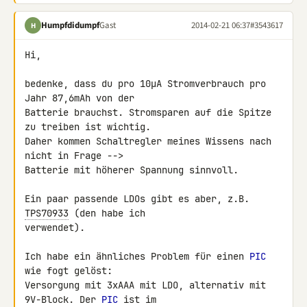
Humpfdidumpf
Gast
2014-02-21 06:37
#3543617
H
Hi,

bedenke, dass du pro 10µA Stromverbrauch pro 
Jahr 87,6mAh von der 

Batterie brauchst. Stromsparen auf die Spitze 
zu treiben ist wichtig. 

Daher kommen Schaltregler meines Wissens nach 
nicht in Frage --> 

Batterie mit höherer Spannung sinnvoll.

Ein paar passende LDOs gibt es aber, z.B. 
TPS70933
 (den habe ich 

verwendet).

Ich habe ein ähnliches Problem für einen 
PIC
wie fogt gelöst:

Versorgung mit 3xAAA mit LDO, alternativ mit 
9V-Block. Der 
PIC
 ist im 
