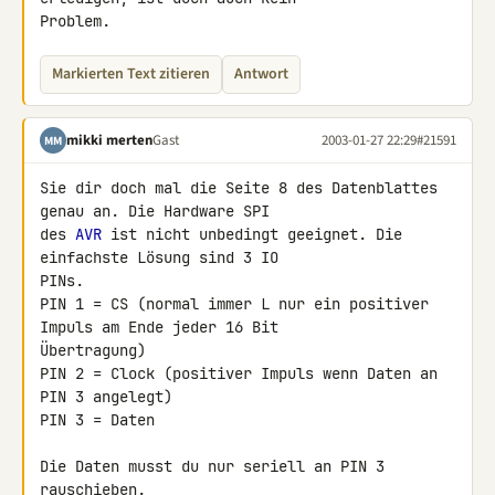
Problem.
Markierten Text zitieren
Antwort
mikki merten
Gast
2003-01-27 22:29
#21591
MM
Sie dir doch mal die Seite 8 des Datenblattes 
genau an. Die Hardware SPI 

des 
AVR
 ist nicht unbedingt geeignet. Die 
einfachste Lösung sind 3 IO 

PINs.

PIN 1 = CS (normal immer L nur ein positiver 
Impuls am Ende jeder 16 Bit 

Übertragung)

PIN 2 = Clock (positiver Impuls wenn Daten an 
PIN 3 angelegt)

PIN 3 = Daten

Die Daten musst du nur seriell an PIN 3 
rauschieben.