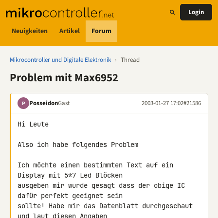
Login
Neuigkeiten
Artikel
Forum
Mikrocontroller und Digitale Elektronik
›
Thread
Problem mit Max6952
Posseidon
Gast
2003-01-27 17:02
#21586
P
Hi Leute

Also ich habe folgendes Problem

Ich möchte einen bestimmten Text auf ein 
Display mit 5*7 Led Blöcken 

ausgeben mir wurde gesagt dass der obige IC 
dafür perfekt geeignet sein 

sollte! Habe mir das Datenblatt durchgeschaut 
und laut diesen Angaben 
