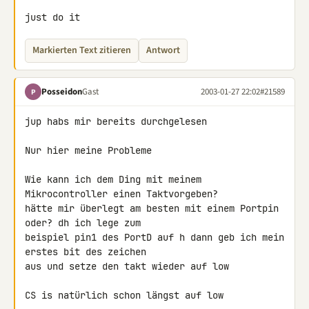
just do it
Markierten Text zitieren
Antwort
Posseidon
Gast
2003-01-27 22:02
#21589
P
jup habs mir bereits durchgelesen

Nur hier meine Probleme

Wie kann ich dem Ding mit meinem 
Mikrocontroller einen Taktvorgeben? 

hätte mir überlegt am besten mit einem Portpin 
oder? dh ich lege zum 

beispiel pin1 des PortD auf h dann geb ich mein 
erstes bit des zeichen 

aus und setze den takt wieder auf low

CS is natürlich schon längst auf low
