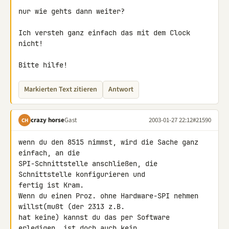
nur wie gehts dann weiter?

Ich versteh ganz einfach das mit dem Clock 
nicht!

Bitte hilfe!
Markierten Text zitieren
Antwort
crazy horse
Gast
2003-01-27 22:12
#21590
CH
wenn du den 8515 nimmst, wird die Sache ganz 
einfach, an die 

SPI-Schnittstelle anschließen, die 
Schnittstelle konfigurieren und 

fertig ist Kram.

Wenn du einen Proz. ohne Hardware-SPI nehmen 
willst(mußt (der 2313 z.B. 

hat keine) kannst du das per Software 
erledigen, ist doch auch kein 
