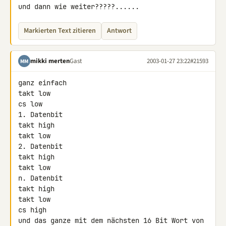
und dann wie weiter?????......
Markierten Text zitieren
Antwort
mikki merten
Gast
2003-01-27 23:22
#21593
MM
ganz einfach

takt low

cs low

1. Datenbit

takt high

takt low

2. Datenbit

takt high

takt low

n. Datenbit

takt high

takt low

cs high

und das ganze mit dem nächsten 16 Bit Wort von 