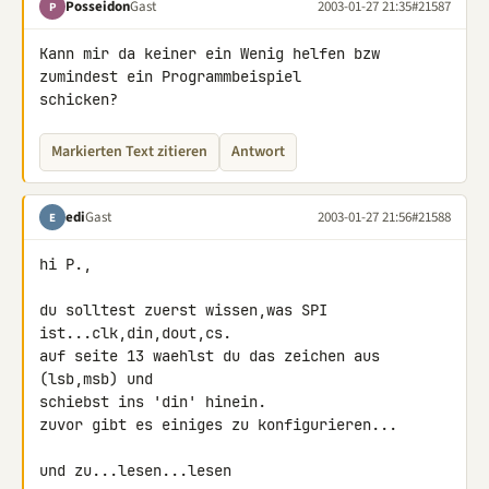
Posseidon
Gast
2003-01-27 21:35
#21587
P
Kann mir da keiner ein Wenig helfen bzw 
zumindest ein Programmbeispiel 

schicken?
Markierten Text zitieren
Antwort
edi
Gast
2003-01-27 21:56
#21588
E
hi P.,

du solltest zuerst wissen,was SPI 
ist...clk,din,dout,cs.

auf seite 13 waehlst du das zeichen aus 
(lsb,msb) und

schiebst ins 'din' hinein.

zuvor gibt es einiges zu konfigurieren...

und zu...lesen...lesen
