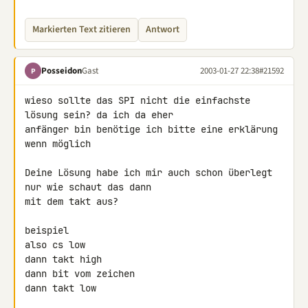
Markierten Text zitieren
Antwort
Posseidon
Gast
2003-01-27 22:38
#21592
P
wieso sollte das SPI nicht die einfachste 
lösung sein? da ich da eher 

anfänger bin benötige ich bitte eine erklärung 
wenn möglich

Deine Lösung habe ich mir auch schon überlegt 
nur wie schaut das dann 

mit dem takt aus?

beispiel

also cs low

dann takt high

dann bit vom zeichen

dann takt low
