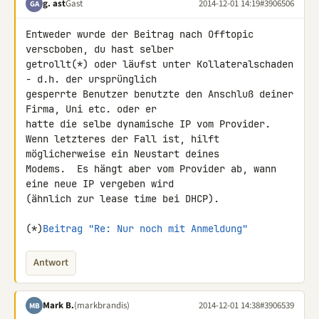
g. ast
Gast
2014-12-01 14:19
#3906506
GA
Entweder wurde der Beitrag nach Offtopic 
verscboben, du hast selber 

getrollt(*) oder läufst unter Kollateralschaden 
- d.h. der ursprünglich 

gesperrte Benutzer benutzte den Anschluß deiner 
Firma, Uni etc. oder er 

hatte die selbe dynamische IP vom Provider.

Wenn letzteres der Fall ist, hilft 
möglicherweise ein Neustart deines 

Modems.  Es hängt aber vom Provider ab, wann 
eine neue IP vergeben wird 

(ähnlich zur lease time bei DHCP).

(*)
Beitrag "Re: Nur noch mit Anmeldung"
Antwort
Mark B.
(markbrandis)
2014-12-01 14:38
#3906539
MB