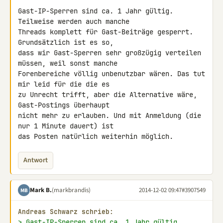
Gast-IP-Sperren sind ca. 1 Jahr gültig. 
Teilweise werden auch manche 

Threads komplett für Gast-Beiträge gesperrt. 
Grundsätzlich ist es so, 

dass wir Gast-Sperren sehr großzügig verteilen 
müssen, weil sonst manche 

Forenbereiche völlig unbenutzbar wären. Das tut 
mir leid für die die es 

zu Unrecht trifft, aber die Alternative wäre, 
Gast-Postings überhaupt 

nicht mehr zu erlauben. Und mit Anmeldung (die 
nur 1 Minute dauert) ist 

das Posten natürlich weiterhin möglich.
Antwort
Mark B.
(markbrandis)
2014-12-02 09:47
#3907549
MB
Andreas Schwarz schrieb:
> Gast-IP-Sperren sind ca. 1 Jahr gültig.