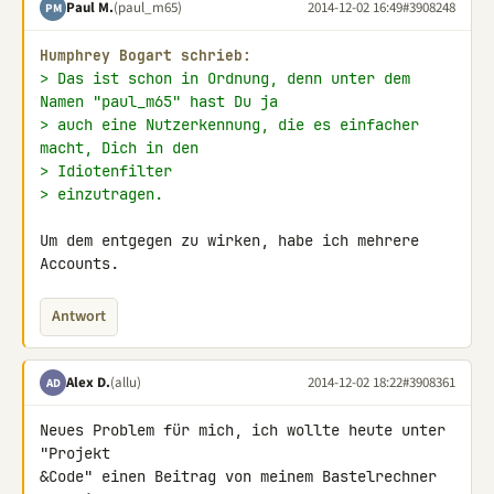
Paul M.
(paul_m65)
2014-12-02 16:49
#3908248
PM
Humphrey Bogart schrieb:
> Das ist schon in Ordnung, denn unter dem 
Namen "paul_m65" hast Du ja
> auch eine Nutzerkennung, die es einfacher 
macht, Dich in den
> Idiotenfilter
> einzutragen.
Um dem entgegen zu wirken, habe ich mehrere 
Accounts.
Antwort
Alex D.
(allu)
2014-12-02 18:22
#3908361
AD
Neues Problem für mich, ich wollte heute unter 
"Projekt

&Code" einen Beitrag von meinem Bastelrechner 