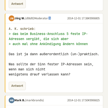
Antwort
Jörg W.
(dl8dtl)
Moderator
2014-12-01 17:38
#3906805
JW
A. K. schrieb:
> das beim Business-Anschluss 5 feste IP-
Adressen vergibt, die sich aber
> auch mal ohne Ankündigung ändern können
Das ist ja dann außerordentlich (un-)praktisch.

Was sollte der Sinn fester IP-Adressen sein, 
wenn man sich nicht

wenigstens drauf verlassen kann?
Antwort
Mark B.
(markbrandis)
2014-12-01 17:50
#3906825
MB