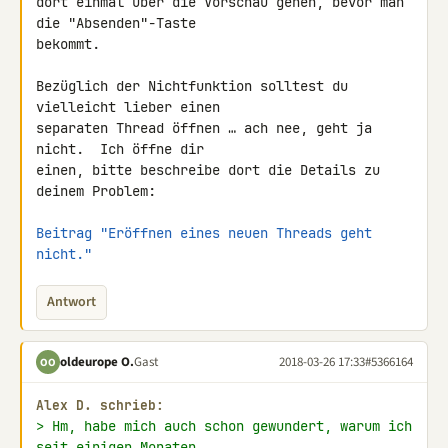
dort einmal über die Vorschau gehen, bevor man 
die "Absenden"-Taste

bekommt.

Bezüglich der Nichtfunktion solltest du 
vielleicht lieber einen

separaten Thread öffnen … ach nee, geht ja 
nicht.  Ich öffne dir

einen, bitte beschreibe dort die Details zu 
deinem Problem:

Beitrag "Eröffnen eines neuen Threads geht 
nicht."
Antwort
oldeurope O.
Gast
2018-03-26 17:33
#5366164
OO
Alex D. schrieb:
> Hm, habe mich auch schon gewundert, warum ich 
seit einigen Monaten