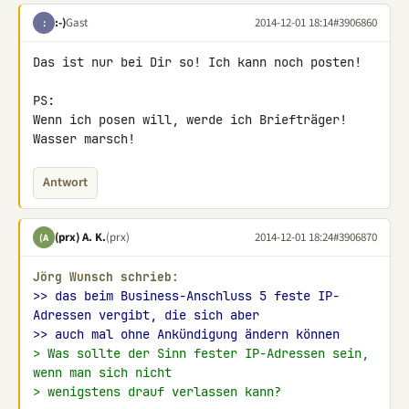
:-)
Gast
2014-12-01 18:14
#3906860
:
Das ist nur bei Dir so! Ich kann noch posten!

PS:

Wenn ich posen will, werde ich Briefträger! 
Wasser marsch!
Antwort
(prx) A. K.
(prx)
2014-12-01 18:24
#3906870
(A
Jörg Wunsch schrieb:
>> das beim Business-Anschluss 5 feste IP-
Adressen vergibt, die sich aber
>> auch mal ohne Ankündigung ändern können
> Was sollte der Sinn fester IP-Adressen sein, 
wenn man sich nicht
> wenigstens drauf verlassen kann?