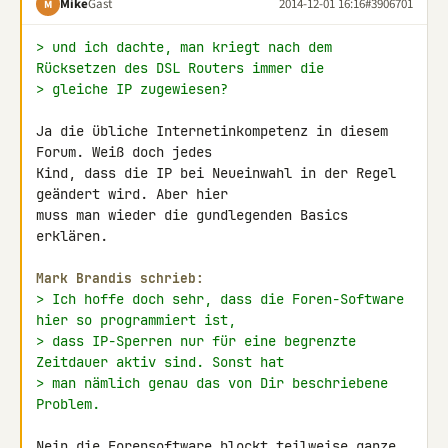
Mike
Gast
2014-12-01 16:16
#3906701
M
> und ich dachte, man kriegt nach dem 
Rücksetzen des DSL Routers immer die
> gleiche IP zugewiesen?
Ja die übliche Internetinkompetenz in diesem 
Forum. Weiß doch jedes 

Kind, dass die IP bei Neueinwahl in der Regel 
geändert wird. Aber hier 

muss man wieder die gundlegenden Basics 
erklären.

Mark Brandis schrieb:
> Ich hoffe doch sehr, dass die Foren-Software 
hier so programmiert ist,
> dass IP-Sperren nur für eine begrenzte 
Zeitdauer aktiv sind. Sonst hat
> man nämlich genau das von Dir beschriebene 
Problem.
Nein die Forensoftware blockt teilweise ganze 