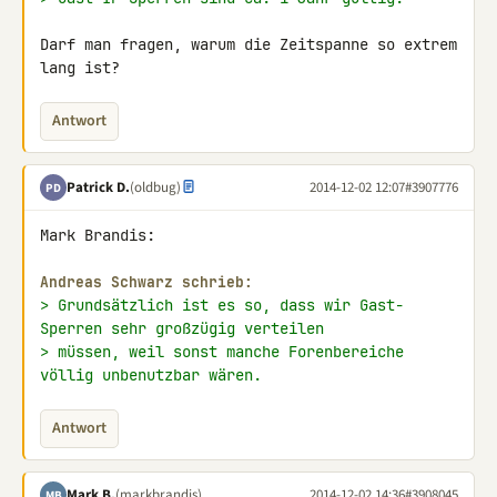
Darf man fragen, warum die Zeitspanne so extrem 
lang ist?
Antwort
Patrick D.
(oldbug)
2014-12-02 12:07
#3907776
PD
Mark Brandis:

Andreas Schwarz schrieb:
> Grundsätzlich ist es so, dass wir Gast-
Sperren sehr großzügig verteilen
> müssen, weil sonst manche Forenbereiche 
völlig unbenutzbar wären.
Antwort
Mark B.
(markbrandis)
2014-12-02 14:36
#3908045
MB