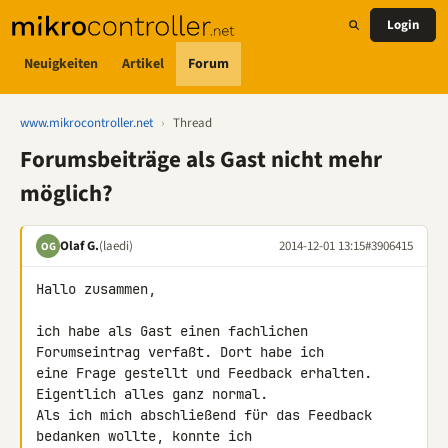
Login
Neuigkeiten
Artikel
Forum
www.mikrocontroller.net
›
Thread
Forumsbeiträge als Gast nicht mehr
möglich?
Olaf G.
(laedi)
2014-12-01 13:15
#3906415
OG
Hallo zusammen,

ich habe als Gast einen fachlichen 
Forumseintrag verfaßt. Dort habe ich 

eine Frage gestellt und Feedback erhalten. 
Eigentlich alles ganz normal. 

Als ich mich abschließend für das Feedback 
bedanken wollte, konnte ich 
