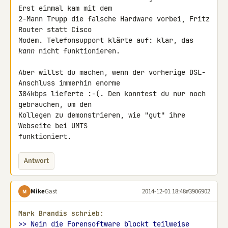
Erst einmal kam mit dem 

2-Mann Trupp die falsche Hardware vorbei, Fritz 
Router statt Cisco 

Modem. Telefonsupport klärte auf: klar, das 
kann
 nicht funktionieren.

Aber willst du machen, wenn der vorherige DSL-
Anschluss immerhin enorme 

384kbps lieferte :-(. Den konntest du nur noch 
gebrauchen, um den 

Kollegen zu demonstrieren, wie "gut" ihre 
Webseite bei UMTS 

funktioniert.
Antwort
Mike
Gast
2014-12-01 18:48
#3906902
M
Mark Brandis schrieb:
>> Nein die Forensoftware blockt teilweise 