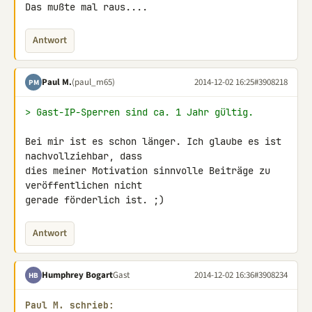
Das mußte mal raus....
Antwort
Paul M.
(paul_m65)
2014-12-02 16:25
#3908218
PM
> Gast-IP-Sperren sind ca. 1 Jahr gültig.
Bei mir ist es schon länger. Ich glaube es ist 
nachvollziehbar, dass 

dies meiner Motivation sinnvolle Beiträge zu 
veröffentlichen nicht 

gerade förderlich ist. ;)
Antwort
Humphrey Bogart
Gast
2014-12-02 16:36
#3908234
HB
Paul M. schrieb: