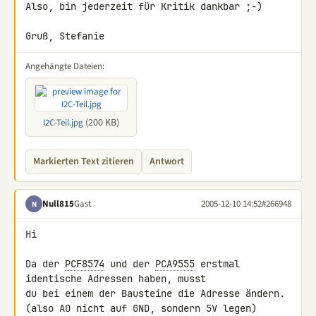
Also, bin jederzeit für Kritik dankbar ;-)

Gruß, Stefanie
Angehängte Dateien:
(200 KB)
I2C-Teil.jpg
Markierten Text zitieren
Antwort
Null815
Gast
2005-12-10 14:52
#266948
N
Hi

Da der 
PCF8574
 und der 
PCA9555
 erstmal 
identische Adressen haben, musst

du bei einem der Bausteine die Adresse ändern.

(also A0 nicht auf GND, sondern 5V legen)
