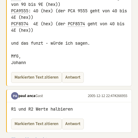
PCA9555
: 40 (hex) (der PCA 9555 geht von 40 bis 
PCF8574
  4E (hex) (der 
PCF8574
 geht von 40 bis 
4E (hex))

und das funzt - würde ich sagen.

MfG,

Johann
Markierten Text zitieren
Antwort
paul anca
Gast
2005-12-12 22:47
#266955
PA
R1 und R2 Werte halbieren
Markierten Text zitieren
Antwort