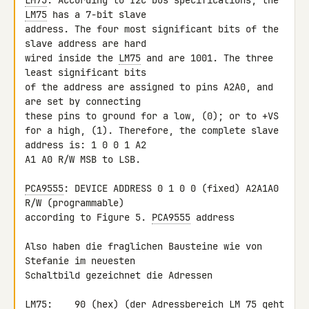
LM75
: According to I2C bus specifications, the 
LM75
 has a 7-bit slave

address. The four most significant bits of the 
slave address are hard

wired inside the 
LM75
 and are 1001. The three 
least significant bits

of the address are assigned to pins A2A0, and 
are set by connecting

these pins to ground for a low, (0); or to +VS

for a high, (1). Therefore, the complete slave 
address is: 1 0 0 1 A2

A1 A0 R/W MSB to LSB.

PCA9555
: DEVICE ADDRESS 0 1 0 0 (fixed) A2A1A0 
R/W (programmable)

according to Figure 5. 
PCA9555
 address

Also haben die fraglichen Bausteine wie von 
Stefanie im neuesten

Schaltbild gezeichnet die Adressen

LM75
:    90 (hex) (der Adressbereich LM 75 geht 