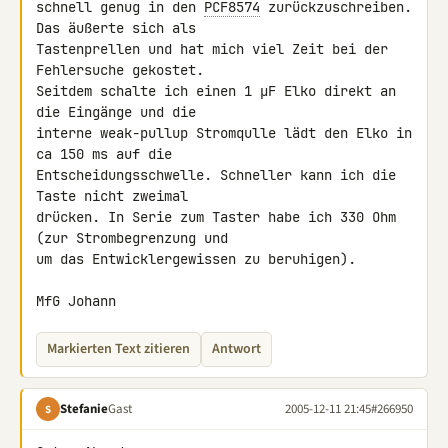
schnell genug in den 
PCF8574
 zurückzuschreiben.  
Das äußerte sich als

Tastenprellen und hat mich viel Zeit bei der 
Fehlersuche gekostet.

Seitdem schalte ich einen 1 µF Elko direkt an 
die Eingänge und die

interne weak-pullup Stromqulle lädt den Elko in 
ca 150 ms auf die

Entscheidungsschwelle. Schneller kann ich die 
Taste nicht zweimal

drücken. In Serie zum Taster habe ich 330 Ohm 
(zur Strombegrenzung und

um das Entwicklergewissen zu beruhigen).

MfG Johann
Markierten Text zitieren
Antwort
Stefanie
Gast
2005-12-11 21:45
#266950
S