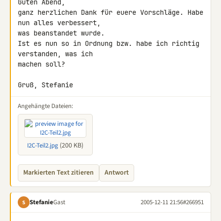
Guten Abend,

ganz herzlichen Dank für euere Vorschläge. Habe 
nun alles verbessert,

was beanstandet wurde.

Ist es nun so in Ordnung bzw. habe ich richtig 
verstanden, was ich

machen soll?

Gruß, Stefanie
Angehängte Dateien:
(200 KB)
I2C-Teil2.jpg
Markierten Text zitieren
Antwort
Stefanie
Gast
2005-12-11 21:56
#266951
S