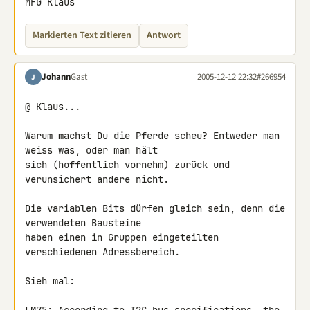
MFG Klaus
Markierten Text zitieren
Antwort
Johann
Gast
2005-12-12 22:32
#266954
J
@ Klaus...

Warum machst Du die Pferde scheu? Entweder man 
weiss was, oder man hält

sich (hoffentlich vornehm) zurück und 
verunsichert andere nicht.

Die variablen Bits dürfen gleich sein, denn die 
verwendeten Bausteine

haben einen in Gruppen eingeteilten 
verschiedenen Adressbereich.

Sieh mal:
