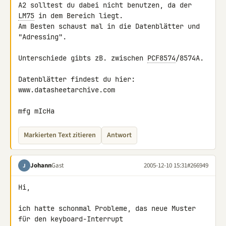
A2 solltest du dabei nicht benutzen, da der 
LM75
 in dem Bereich liegt.

Am Besten schaust mal in die Datenblätter und 
"Adressing".

Unterschiede gibts zB. zwischen 
PCF8574
/8574A.

Datenblätter findest du hier: 
www.datasheetarchive.com

mfg mIcHa
Markierten Text zitieren
Antwort
Johann
Gast
2005-12-10 15:31
#266949
J
Hi,

ich hatte schonmal Probleme, das neue Muster 
für den keyboard-Interrupt
