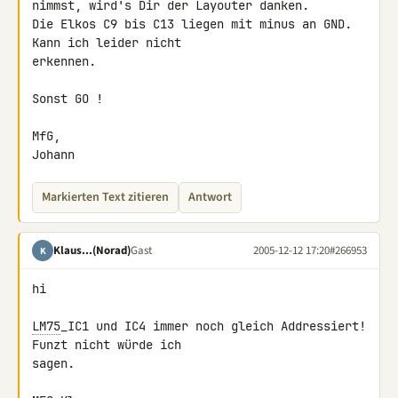
nimmst, wird's Dir der Layouter danken.

Die Elkos C9 bis C13 liegen mit minus an GND. 
Kann ich leider nicht

erkennen.

Sonst GO !

MfG,

Johann
Markierten Text zitieren
Antwort
Klaus...(Norad)
Gast
2005-12-12 17:20
#266953
K
hi

LM75
_IC1 und IC4 immer noch gleich Addressiert! 
Funzt nicht würde ich

sagen.
