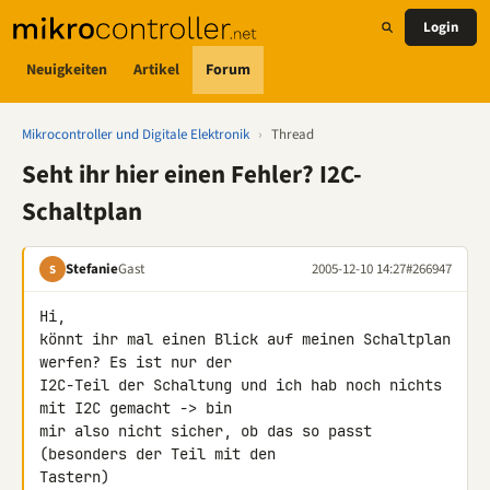
Login
Neuigkeiten
Artikel
Forum
Mikrocontroller und Digitale Elektronik
›
Thread
Seht ihr hier einen Fehler? I2C-
Schaltplan
Stefanie
Gast
2005-12-10 14:27
#266947
S
Hi,

könnt ihr mal einen Blick auf meinen Schaltplan 
werfen? Es ist nur der

I2C-Teil der Schaltung und ich hab noch nichts 
mit I2C gemacht -> bin

mir also nicht sicher, ob das so passt 
(besonders der Teil mit den

Tastern)
