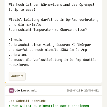
Wie hoch ist der Wärmewiderstand des Op-Amps? 
(chip to case)

Wieviel Leistung darfst du im Op-Amp verbraten, 
ohne die maximale 

Sperrschicht-Temperatur zu überschreiten?

Hinweis:

Du brauchst einen viel grösseren Kühlkörper

und darfst dennoch niemals 130W im Op-Amp 
verbraten.

Du musst die Verlustleistung im Op-Amp deutlich 
reduzieren.
Antwort
Udo S.
(urschmitt)
2015-04-16 14:22
#4094082
US
Udo Schmitt schrieb:
> Was willst du eigentlich damit erreichen 