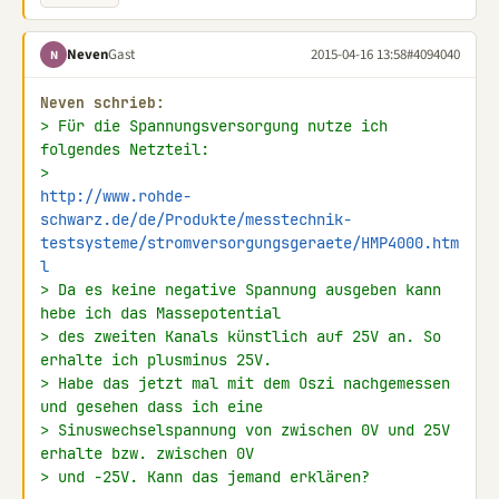
Neven
Gast
2015-04-16 13:58
#4094040
N
Neven schrieb:
> Für die Spannungsversorgung nutze ich 
folgendes Netzteil:
> 
http://www.rohde-
schwarz.de/de/Produkte/messtechnik-
testsysteme/stromversorgungsgeraete/HMP4000.htm
l
> Da es keine negative Spannung ausgeben kann 
hebe ich das Massepotential
> des zweiten Kanals künstlich auf 25V an. So 
erhalte ich plusminus 25V.
> Habe das jetzt mal mit dem Oszi nachgemessen 
und gesehen dass ich eine
> Sinuswechselspannung von zwischen 0V und 25V 
erhalte bzw. zwischen 0V
> und -25V. Kann das jemand erklären?