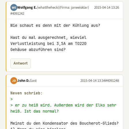
Wolfgang E.
(whattheheck)
(Firma: janeeisklar)
2015-04-14 13:26
WE
#4091242
Wie schaut es denn mit der Kühlung aus?

Hast du mal ausgerechnet, wieviel 
Verlustleistung bei 3,5A am TO220 

Gehäuse abzuführen sind?
Antwort
John D.
Gast
2015-04-14 13:34
#4091248
JD
Neven schrieb:
>
> er zu heiß wird. Außerdem wird der Elko sehr 
heiß. Ist das normal?
Meinst du den Kondensator des Boucherot-Glieds? 