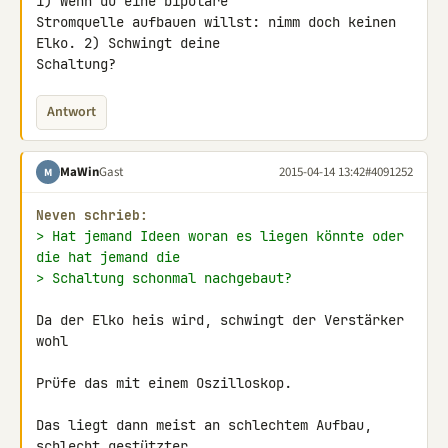
1) Wenn du eine bipolare 

Stromquelle aufbauen willst: nimm doch keinen 
Elko. 2) Schwingt deine 

Schaltung?
Antwort
MaWin
Gast
2015-04-14 13:42
#4091252
M
Neven schrieb:
> Hat jemand Ideen woran es liegen könnte oder 
die hat jemand die
> Schaltung schonmal nachgebaut?
Da der Elko heis wird, schwingt der Verstärker 
wohl

Prüfe das mit einem Oszilloskop.

Das liegt dann meist an schlechtem Aufbau, 
schlecht gestützter 
