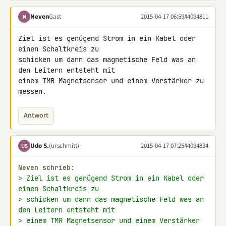
Neven
Gast
2015-04-17 06:59
#4094811
N
Ziel ist es genügend Strom in ein Kabel oder 
einen Schaltkreis zu 

schicken um dann das magnetische Feld was an 
den Leitern entsteht mit 

einem TMR Magnetsensor und einem Verstärker zu 
messen.
Antwort
Udo S.
(urschmitt)
2015-04-17 07:25
#4094834
US
Neven schrieb:
> Ziel ist es genügend Strom in ein Kabel oder 
einen Schaltkreis zu
> schicken um dann das magnetische Feld was an 
den Leitern entsteht mit
> einem TMR Magnetsensor und einem Verstärker 