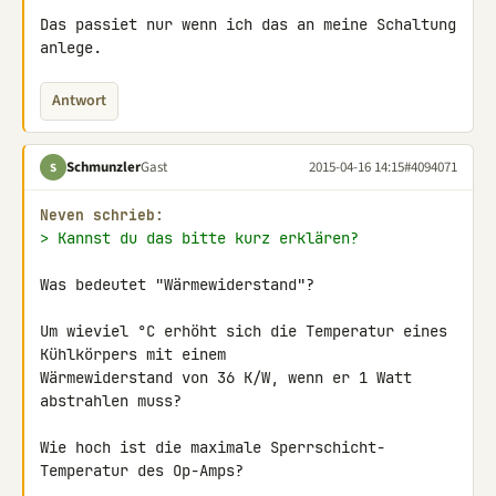
Das passiet nur wenn ich das an meine Schaltung 
anlege.
Antwort
Schmunzler
Gast
2015-04-16 14:15
#4094071
S
Neven schrieb:
> Kannst du das bitte kurz erklären?
Was bedeutet "Wärmewiderstand"?

Um wieviel °C erhöht sich die Temperatur eines 
Kühlkörpers mit einem 

Wärmewiderstand von 36 K/W, wenn er 1 Watt 
abstrahlen muss?

Wie hoch ist die maximale Sperrschicht-
Temperatur des Op-Amps?
