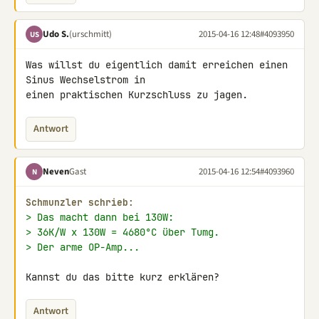
Udo S.
(urschmitt)
2015-04-16 12:48
#4093950
US
Was willst du eigentlich damit erreichen einen 
Sinus Wechselstrom in 

einen praktischen Kurzschluss zu jagen.
Antwort
Neven
Gast
2015-04-16 12:54
#4093960
N
Schmunzler schrieb:
> Das macht dann bei 130W:
> 36K/W x 130W = 4680°C über Tumg.
> Der arme OP-Amp...
Kannst du das bitte kurz erklären?
Antwort