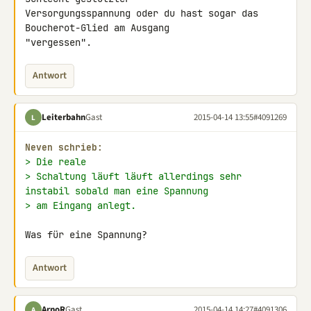
Versorgungsspannung oder du hast sogar das 
Boucherot-Glied am Ausgang 

"vergessen".
Antwort
Leiterbahn
Gast
2015-04-14 13:55
#4091269
L
Neven schrieb:
> Die reale
> Schaltung läuft läuft allerdings sehr 
instabil sobald man eine Spannung
> am Eingang anlegt.
Was für eine Spannung?
Antwort
ArnoR
Gast
2015-04-14 14:27
#4091306
A