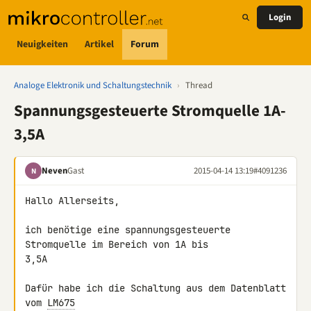
Login
Neuigkeiten
Artikel
Forum
Analoge Elektronik und Schaltungstechnik
›
Thread
Spannungsgesteuerte Stromquelle 1A-
3,5A
Neven
Gast
2015-04-14 13:19
#4091236
N
Hallo Allerseits,

ich benötige eine spannungsgesteuerte 
Stromquelle im Bereich von 1A bis 

3,5A

Dafür habe ich die Schaltung aus dem Datenblatt 
vom 
LM675