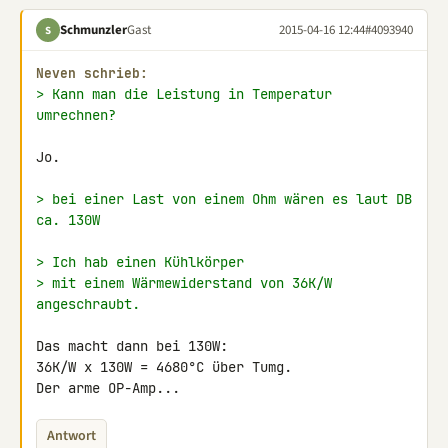
Schmunzler
Gast
2015-04-16 12:44
#4093940
S
Neven schrieb:
> Kann man die Leistung in Temperatur 
umrechnen?
Jo.

> bei einer Last von einem Ohm wären es laut DB 
ca. 130W
> Ich hab einen Kühlkörper
> mit einem Wärmewiderstand von 36K/W 
angeschraubt.
Das macht dann bei 130W:

36K/W x 130W = 4680°C über Tumg.

Der arme OP-Amp...
Antwort