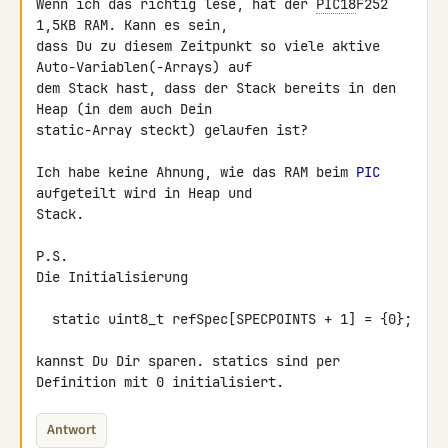
Wenn ich das richtig lese, hat der 
PIC18
F252 
1,5KB RAM. Kann es sein, 

dass Du zu diesem Zeitpunkt so viele aktive 
Auto-Variablen(-Arrays) auf 

dem Stack hast, dass der Stack bereits in den 
Heap (in dem auch Dein 

static-Array steckt) gelaufen ist?

Ich habe keine Ahnung, wie das RAM beim 
PIC
aufgeteilt wird in Heap und 

Stack.

P.S.

Die Initialisierung

  static uint8_t refSpec[SPECPOINTS + 1] = {0};

kannst Du Dir sparen. statics sind per 
Definition mit 0 initialisiert.
Antwort