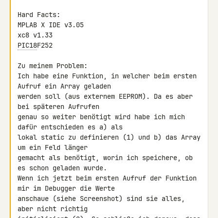
Hard Facts:

MPLAB X IDE v3.05

PIC18
F252

Zu meinem Problem:

Ich habe eine Funktion, in welcher beim ersten 
Aufruf ein Array geladen 

werden soll (aus externem EEPROM). Da es aber 
bei späteren Aufrufen 

genau so weiter benötigt wird habe ich mich 
dafür entschieden es a) als 

lokal static zu definieren (1) und b) das Array 
um ein Feld länger 

gemacht als benötigt, worin ich speichere, ob 
es schon geladen wurde. 

Wenn ich jetzt beim ersten Aufruf der Funktion 
mir im Debugger die Werte 

anschaue (siehe Screenshot) sind sie alles, 
aber nicht richtig 
