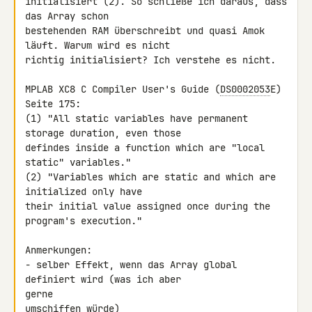
initialisiert (2). So schließe ich daraus, dass 
das Array schon 

bestehenden RAM überschreibt und quasi Amok 
läuft. Warum wird es nicht 

richtig initialisiert? Ich verstehe es nicht.

MPLAB XC8 C Compiler User's Guide (
DS0002053
E) 
Seite 175:

(1) "All static variables have permanent 
storage duration, even those 

defindes inside a function which are "local 
static" variables."

(2) "Variables which are static and which are 
initialized only have 

their initial value assigned once during the 
program's execution."

Anmerkungen:

- selber Effekt, wenn das Array global 
definiert wird (was ich aber 

gerne

umschiffen würde)
