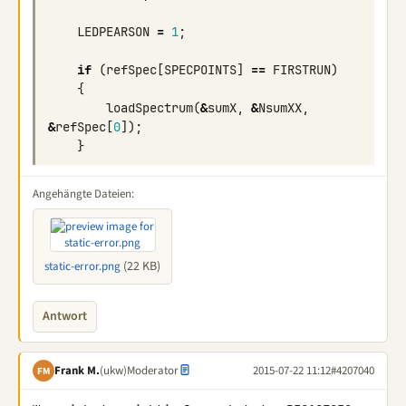
LEDPEARSON
=
1
;
if
(
refSpec
[
SPECPOINTS
]
==
FIRSTRUN
)
{
loadSpectrum
(
&
sumX
,
&
NsumXX
,
&
refSpec
[
0
]);
}
Angehängte Dateien:
(22 KB)
static-error.png
Antwort
Frank M.
(ukw)
Moderator
2015-07-22 11:12
#4207040
FM