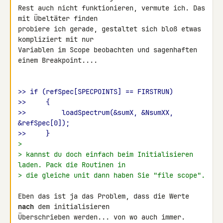
Rest auch nicht funktionieren, vermute ich. Das 
mit Übeltäter finden 

probiere ich gerade, gestaltet sich bloß etwas 
kompliziert mit nur 

Variablen im Scope beobachten und sagenhaften 
einem Breakpoint....

>> if (refSpec[SPECPOINTS] == FIRSTRUN)
>>     {
>>         loadSpectrum(&sumX, &NsumXX, 
&refSpec[0]);
>>     }
>
> kannst du doch einfach beim Initialisieren 
laden. Pack die Routinen in
> die gleiche unit dann haben Sie "file scope".
Eben das ist ja das Problem, dass die Werte 
nach
 dem initialisieren 

Überschrieben werden... von wo auch immer. 