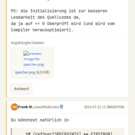
PS: die Initialisierung ist zur besseren 
Lesbarkeit des Quellcodes da, 

da ja auf == 0 überprüft wird (und wird vom 
Compiler herausoptimiert).
Angehängte Dateien:
(6,9 KB)
speicher.png
Antwort
Frank M.
(ukw)
Moderator
2015-07-22 11:38
#4207085
FM
Du könntest natürlich in
if
(
refSpec
[
SPECPOINTS
]
==
FIRSTRUN
)