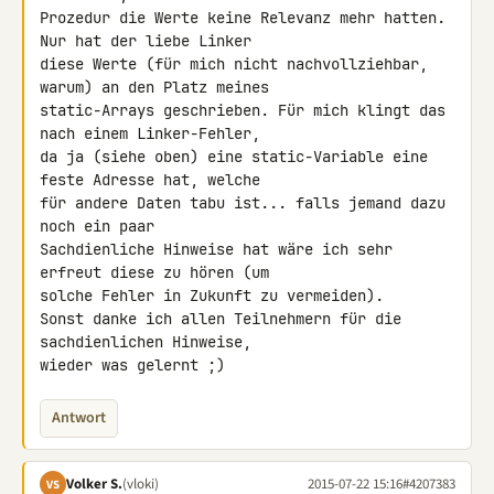
Prozedur die Werte keine Relevanz mehr hatten. 
Nur hat der liebe Linker 

diese Werte (für mich nicht nachvollziehbar, 
warum) an den Platz meines 

static-Arrays geschrieben. Für mich klingt das 
nach einem Linker-Fehler, 

da ja (siehe oben) eine static-Variable eine 
feste Adresse hat, welche 

für andere Daten tabu ist... falls jemand dazu 
noch ein paar 

Sachdienliche Hinweise hat wäre ich sehr 
erfreut diese zu hören (um 

solche Fehler in Zukunft zu vermeiden).

Sonst danke ich allen Teilnehmern für die 
sachdienlichen Hinweise, 

wieder was gelernt ;)
Antwort
Volker S.
(vloki)
2015-07-22 15:16
#4207383
VS