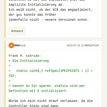
implizite Initialisierung ab. 

Ich weiß nicht, ob der XC8 das wegoptimiert, 
der gcc konnte das früher 

jedenfalls nicht - neuere Versionen schon.
Antwort
X4U
Gast
2015-07-22 11:48
#4207100
X
Frank M. schrieb:
> Die Initialisierung
>
>   static uint8_t refSpec[SPECPOINTS + 1] = 
{0};
>
> kannst Du Dir sparen. statics sind per 
Definition mit 0 initialisiert.
Würde ich mich nicht drauf verlassen. Da die 
Controller klein sind kann 
