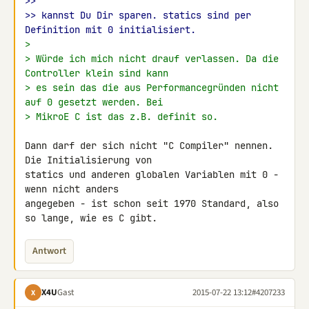
>>
>> kannst Du Dir sparen. statics sind per 
Definition mit 0 initialisiert.
>
> Würde ich mich nicht drauf verlassen. Da die 
Controller klein sind kann
> es sein das die aus Performancegründen nicht 
auf 0 gesetzt werden. Bei
> MikroE C ist das z.B. definit so.
Dann darf der sich nicht "C Compiler" nennen. 
Die Initialisierung von 

statics und anderen globalen Variablen mit 0 - 
wenn nicht anders 

angegeben - ist schon seit 1970 Standard, also 
so lange, wie es C gibt.
Antwort
X4U
Gast
2015-07-22 13:12
#4207233
X