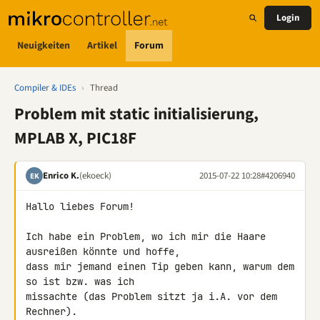
Login
Neuigkeiten
Artikel
Forum
Compiler & IDEs
›
Thread
Problem mit static initialisierung,
MPLAB X, PIC18F
Enrico K.
(ekoeck)
2015-07-22 10:28
#4206940
EK
Hallo liebes Forum!

Ich habe ein Problem, wo ich mir die Haare 
ausreißen könnte und hoffe, 

dass mir jemand einen Tip geben kann, warum dem 
so ist bzw. was ich 

missachte (das Problem sitzt ja i.A. vor dem 
Rechner).
