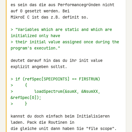
es sein das die aus Performancegründen nicht 
auf 0 gesetzt werden. Bei 

MikroE C ist das z.B. definit so.

> "Variables which are static and which are 
initialized only have
> their initial value assigned once during the 
program's execution."
deutet darauf hin das du ihr init value 
explizit angeben sollst.

> if (refSpec[SPECPOINTS] == FIRSTRUN)
>     {
>         loadSpectrum(&sumX, &NsumXX, 
&refSpec[0]);
>     }
kannst du doch einfach beim Initialisieren 
laden. Pack die Routinen in 

die gleiche unit dann haben Sie "file scope".