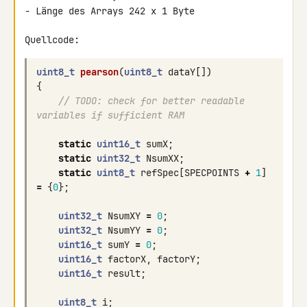
- Länge des Arrays 242 x 1 Byte

uint8_t
pearson
(
uint8_t
dataY
[])
{
// TODO: check for better readable 
variables if sufficient RAM
static
uint16_t
sumX
;
static
uint32_t
NsumXX
;
static
uint8_t
refSpec
[
SPECPOINTS
+
1
]
=
{
0
};
uint32_t
NsumXY
=
0
;
uint32_t
NsumYY
=
0
;
uint16_t
sumY
=
0
;
uint16_t
factorX
,
factorY
;
uint16_t
result
;
uint8_t
i
;