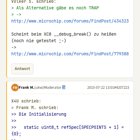
Volker S. schrieb:
> Als Alternative gäbe es noch TRAP
> -> 
http://www.microchip.com/forums/FindPost/434323
Scheint beim XC8 __debug_break() zu heißen 
(noch nie getestet ;-)

-> 
http://www.microchip.com/forums/FindPost/779388
Antwort
Frank M.
(ukw)
Moderator
2015-07-22 13:01
#4207223
FM
X4U schrieb:
> 
Frank M. schrieb:
>> Die Initialisierung
>>
>>   static uint8_t refSpec[SPECPOINTS + 1] = 
{0};