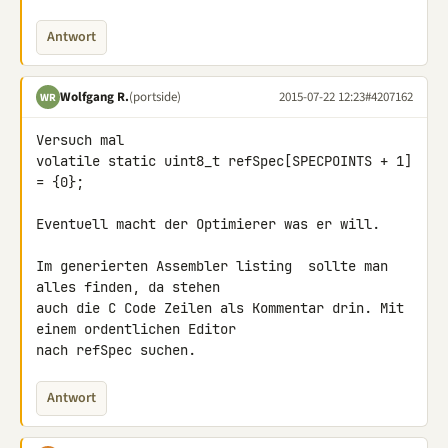
Antwort
Wolfgang R.
(portside)
2015-07-22 12:23
#4207162
WR
Versuch mal

volatile static uint8_t refSpec[SPECPOINTS + 1] 
= {0};

Eventuell macht der Optimierer was er will.

Im generierten Assembler listing  sollte man 
alles finden, da stehen 

auch die C Code Zeilen als Kommentar drin. Mit 
einem ordentlichen Editor 

nach refSpec suchen.
Antwort