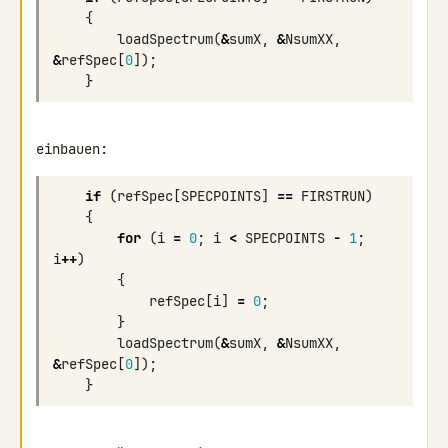
{
loadSpectrum
(
&
sumX
,
&
NsumXX
,
&
refSpec
[
0
]);
}
if
(
refSpec
[
SPECPOINTS
]
==
FIRSTRUN
)
{
for
(
i
=
0
;
i
<
SPECPOINTS
-
1
;
i
++
)
{
refSpec
[
i
]
=
0
;
}
loadSpectrum
(
&
sumX
,
&
NsumXX
,
&
refSpec
[
0
]);
}