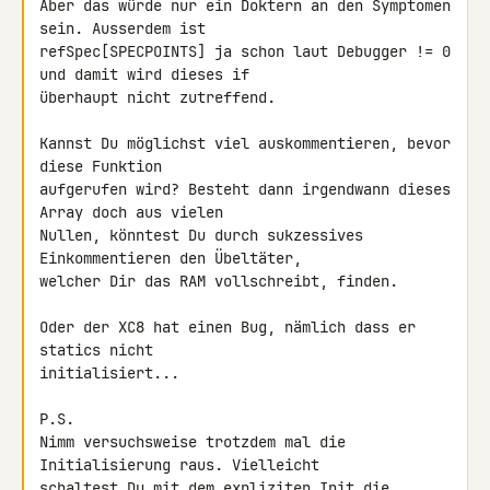
Aber das würde nur ein Doktern an den Symptomen 
sein. Ausserdem ist 

refSpec[SPECPOINTS] ja schon laut Debugger != 0 
und damit wird dieses if 

überhaupt nicht zutreffend.

Kannst Du möglichst viel auskommentieren, bevor 
diese Funktion 

aufgerufen wird? Besteht dann irgendwann dieses 
Array doch aus vielen 

Nullen, könntest Du durch sukzessives 
Einkommentieren den Übeltäter, 

welcher Dir das RAM vollschreibt, finden.

Oder der XC8 hat einen Bug, nämlich dass er 
statics nicht 

initialisiert...

P.S.

Nimm versuchsweise trotzdem mal die 
Initialisierung raus. Vielleicht 

schaltest Du mit dem expliziten Init die 