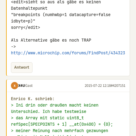
<edit>sieht so aus als gäbe es keinen 
Datenhaltepunkt

"breakpoints (numhwbp=1 datacapture=false 
idbyte=p)"

sorry</edit>

Als Alternative gäbe es noch TRAP

-> 
http://www.microchip.com/forums/FindPost/434323
Antwort
X4U
Gast
2015-07-22 12:18
#4207151
X
Enrico K. schrieb:
> Ini drin oder draußen macht keinen 
Unterschied. Ich habe testweise
> das Array mit static uint8_t 
refSpec[SPECPOINTS + 1] __at(0x400) = {0};
> meiner Meinung nach mehrfach gezwungen 