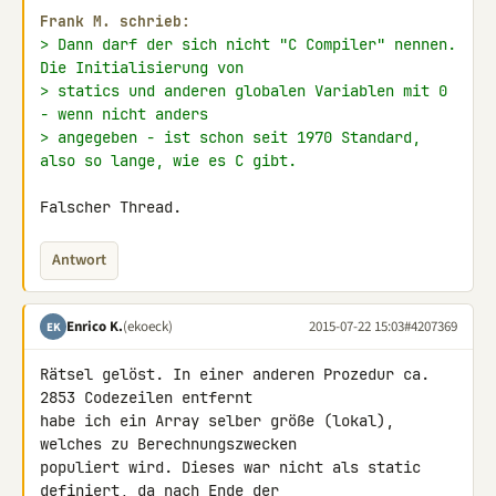
Frank M. schrieb:
> Dann darf der sich nicht "C Compiler" nennen. 
Die Initialisierung von
> statics und anderen globalen Variablen mit 0 
- wenn nicht anders
> angegeben - ist schon seit 1970 Standard, 
also so lange, wie es C gibt.
Falscher Thread.
Antwort
Enrico K.
(ekoeck)
2015-07-22 15:03
#4207369
EK
Rätsel gelöst. In einer anderen Prozedur ca. 
2853 Codezeilen entfernt 

habe ich ein Array selber größe (lokal), 
welches zu Berechnungszwecken 

populiert wird. Dieses war nicht als static 
definiert, da nach Ende der 
