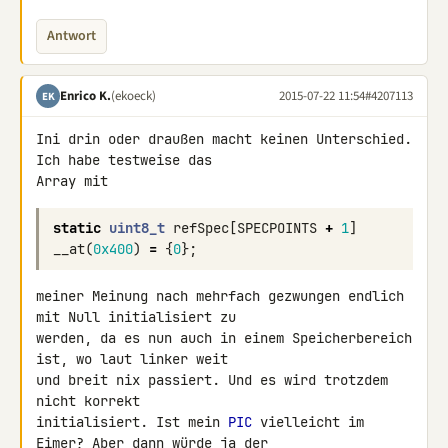
Antwort
Enrico K.
(ekoeck)
2015-07-22 11:54
#4207113
EK
Ini drin oder draußen macht keinen Unterschied. 
Ich habe testweise das 

Array mit
static
uint8_t
refSpec
[
SPECPOINTS
+
1
]
__at
(
0x400
)
=
{
0
};
meiner Meinung nach mehrfach gezwungen endlich 
mit Null initialisiert zu 

werden, da es nun auch in einem Speicherbereich 
ist, wo laut linker weit 

und breit nix passiert. Und es wird trotzdem 
nicht korrekt 

initialisiert. Ist mein 
PIC
 vielleicht im 
Eimer? Aber dann würde ja der 
