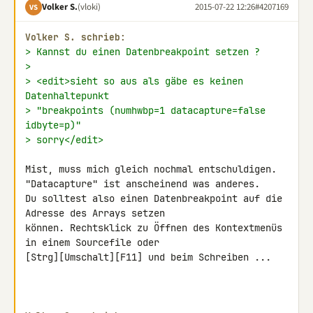
Volker S.
(vloki)
2015-07-22 12:26
#4207169
VS
Volker S. schrieb:
> Kannst du einen Datenbreakpoint setzen ?
>
> <edit>sieht so aus als gäbe es keinen 
Datenhaltepunkt
> "breakpoints (numhwbp=1 datacapture=false 
idbyte=p)"
> sorry</edit>
Mist, muss mich gleich nochmal entschuldigen.

"Datacapture" ist anscheinend was anderes.

Du solltest also einen Datenbreakpoint auf die 
Adresse des Arrays setzen 

können. Rechtsklick zu Öffnen des Kontextmenüs 
in einem Sourcefile oder 

[Strg][Umschalt][F11] und beim Schreiben ...
