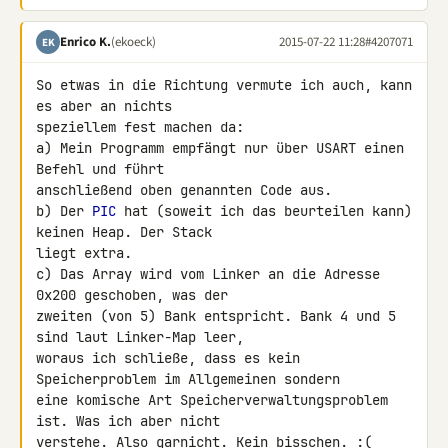
Enrico K.
(ekoeck)
2015-07-22 11:28
#4207071
EK
So etwas in die Richtung vermute ich auch, kann 
es aber an nichts 

speziellem fest machen da:

a) Mein Programm empfängt nur über USART einen 
Befehl und führt 

anschließend oben genannten Code aus.

b) Der 
PIC
 hat (soweit ich das beurteilen kann) 
keinen Heap. Der Stack 

liegt extra.

c) Das Array wird vom Linker an die Adresse 
0x200 geschoben, was der 

zweiten (von 5) Bank entspricht. Bank 4 und 5 
sind laut Linker-Map leer, 

woraus ich schließe, dass es kein 
Speicherproblem im Allgemeinen sondern 

eine komische Art Speicherverwaltungsproblem 
ist. Was ich aber nicht 

verstehe. Also garnicht. Kein bisschen. :(
