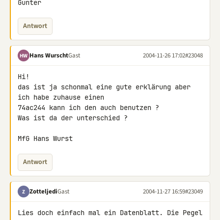
Gunter
Antwort
Hans Wurscht
Gast
2004-11-26 17:02
#23048
HW
Hi!

das ist ja schonmal eine gute erklärung aber 
ich habe zuhause einen

74ac244 kann ich den auch benutzen ?

Was ist da der unterschied ?

MfG Hans Wurst
Antwort
Zotteljedi
Gast
2004-11-27 16:59
#23049
Z
Lies doch einfach mal ein Datenblatt. Die Pegel 