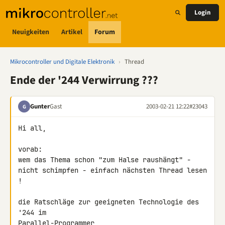
Login
Neuigkeiten
Artikel
Forum
Mikrocontroller und Digitale Elektronik
›
Thread
Ende der '244 Verwirrung ???
Gunter
Gast
2003-02-21 12:22
#23043
G
Hi all,

vorab:

wem das Thema schon "zum Halse raushängt" -

nicht schimpfen - einfach nächsten Thread lesen 
!

die Ratschläge zur geeigneten Technologie des 
'244 im 

Parallel-Programmer
