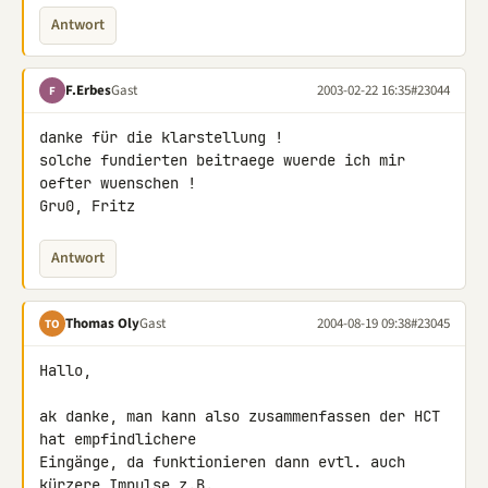
Antwort
F.Erbes
Gast
2003-02-22 16:35
#23044
F
danke für die klarstellung !

solche fundierten beitraege wuerde ich mir 
oefter wuenschen !

Gru0, Fritz
Antwort
Thomas Oly
Gast
2004-08-19 09:38
#23045
TO
Hallo,

ak danke, man kann also zusammenfassen der HCT 
hat empfindlichere

Eingänge, da funktionieren dann evtl. auch 
kürzere Impulse z.B.
