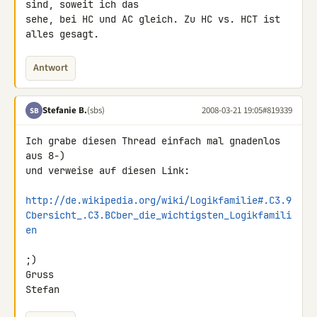
sind, soweit ich das

sehe, bei HC und AC gleich. Zu HC vs. HCT ist 
alles gesagt.
Antwort
Stefanie B.
(sbs)
2008-03-21 19:05
#819339
SB
Ich grabe diesen Thread einfach mal gnadenlos 
aus 8-)

und verweise auf diesen Link:

http://de.wikipedia.org/wiki/Logikfamilie#.C3.9
Cbersicht_.C3.BCber_die_wichtigsten_Logikfamili
en
;)

Gruss

Stefan