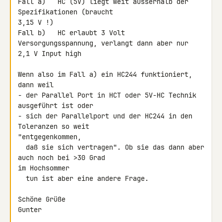
Fall a)   HC (5V) liegt weit ausserhalb der 
Spezifikationen (braucht 

3,15 V !)

Fall b)   HC erlaubt 3 Volt 
Versorgungsspannung, verlangt dann aber nur 

2,1 V Input high

Wenn also im Fall a) ein HC244 funktioniert, 
dann weil

- der Parallel Port in HCT oder 5V-HC Technik 
ausgeführt ist oder

- sich der Parallelport und der HC244 in den 
Toleranzen so weit 

"entgegenkommen,

  daß sie sich vertragen". Ob sie das dann aber 
auch noch bei >30 Grad 

im Hochsommer

  tun ist aber eine andere Frage.

Schöne Grüße

Gunter