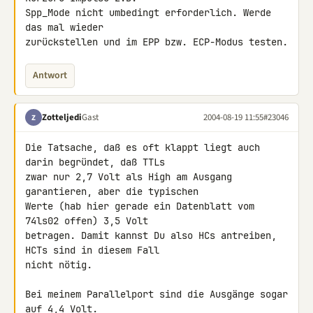
Spp_Mode nicht umbedingt erforderlich. Werde 
das mal wieder

zurückstellen und im EPP bzw. ECP-Modus testen.
Antwort
Zotteljedi
Gast
2004-08-19 11:55
#23046
Z
Die Tatsache, daß es oft klappt liegt auch 
darin begründet, daß TTLs

zwar nur 2,7 Volt als High am Ausgang 
garantieren, aber die typischen

Werte (hab hier gerade ein Datenblatt vom 
74ls02 offen) 3,5 Volt

betragen. Damit kannst Du also HCs antreiben, 
HCTs sind in diesem Fall

nicht nötig.

Bei meinem Parallelport sind die Ausgänge sogar 
auf 4,4 Volt.
