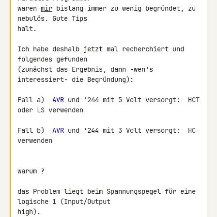
waren 
mir
 bislang immer zu wenig begründet, zu 
nebulös. Gute Tips 

halt.

Ich habe deshalb jetzt mal recherchiert und 
folgendes gefunden

(zunächst das Ergebnis, dann -wen's 
interessiert- die Begründung):

Fall a)  
AVR
 und '244 mit 5 Volt versorgt:  HCT 
oder LS verwenden

Fall b)  
AVR
 und '244 mit 3 Volt versorgt:  HC 
verwenden

warum ?

das Problem liegt beim Spannungspegel für eine 
logische 1 (Input/Output 

high).
