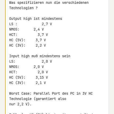
Was spezifizieren nun die verschiedenen 
Technologien ?

Output high ist mindestens

LS :            2,7 V

NMOS:       2,4 V

HCT:          3,7 V

HC (5V):     3,7 V

HC (3V):     2,2 V

Input high muß mindestens sein

LS:             2,0 V

NMOS:       2,0 V

HCT:          2,0 V

HC (5V):     3,15 V

HC (3V):     2,1 V

Worst Case: Parallel Port des PC in 3V HC 
Technologie (garantiert also 

nur 2,2 V).
