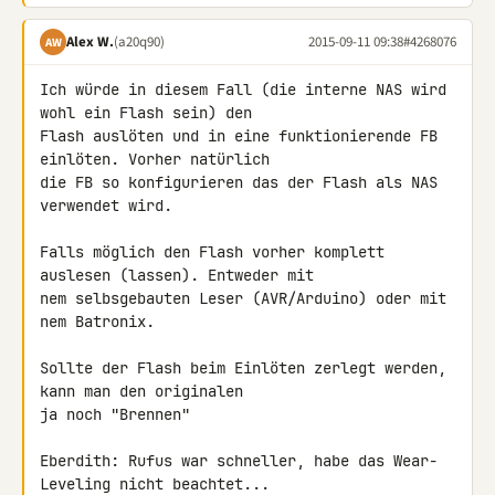
Alex W.
(a20q90)
2015-09-11 09:38
#4268076
AW
Ich würde in diesem Fall (die interne NAS wird 
wohl ein Flash sein) den 

Flash auslöten und in eine funktionierende FB 
einlöten. Vorher natürlich 

die FB so konfigurieren das der Flash als NAS 
verwendet wird.

Falls möglich den Flash vorher komplett 
auslesen (lassen). Entweder mit 

nem selbsgebauten Leser (AVR/Arduino) oder mit 
nem Batronix.

Sollte der Flash beim Einlöten zerlegt werden, 
kann man den originalen 

ja noch "Brennen"

Eberdith: Rufus war schneller, habe das Wear-
Leveling nicht beachtet...