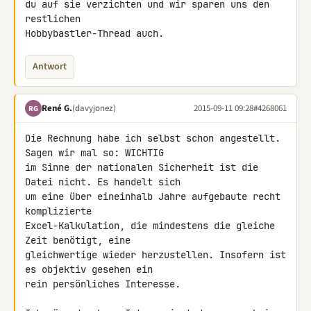
du auf sie verzichten und wir sparen uns den 
restlichen 

Hobbybastler-Thread auch.
Antwort
René G.
(davyjonez)
2015-09-11 09:28
#4268061
RG
Die Rechnung habe ich selbst schon angestellt. 
Sagen wir mal so: WICHTIG 

im Sinne der nationalen Sicherheit ist die 
Datei nicht. Es handelt sich 

um eine über eineinhalb Jahre aufgebaute recht 
komplizierte 

Excel-Kalkulation, die mindestens die gleiche 
Zeit benötigt, eine 

gleichwertige wieder herzustellen. Insofern ist 
es objektiv gesehen ein 

rein persönliches Interesse.
