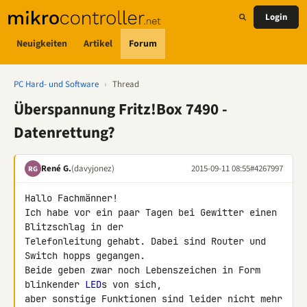
Login
Neuigkeiten
Artikel
Forum
PC Hard- und Software
›
Thread
Überspannung Fritz!Box 7490 -
Datenrettung?
René G.
(davyjonez)
2015-09-11 08:55
#4267997
RG
Hallo Fachmänner!

Ich habe vor ein paar Tagen bei Gewitter einen 
Blitzschlag in der 

Telefonleitung gehabt. Dabei sind Router und 
Switch hopps gegangen. 

Beide geben zwar noch Lebenszeichen in Form 
blinkender 
LED
s von sich, 

aber sonstige Funktionen sind leider nicht mehr 