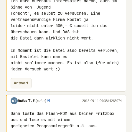
Ich wäre durchaus Interessiert daran, auch im 
Sinne von "Jugend 

forscht", es selbst zu versuchen. Eine 
vertrauenswürdige Firma kostet ja 

leider nicht unter 500,- € soweit ich das 
überschauen kann. Und DAS ist 

die Datei dann wirklich nicht wert.

Im Moment ist die Datei also bereits verloren, 
mit Bastelei kann man es 

nicht schlimmer machen. Es ist also (für mich) 
jeden Versuch wert :)
Antwort
Rufus Τ. F.
(rufus)
2015-09-11 09:38
#4268074
RΤ
Dann löste das Flash-ROM aus Deiner Fritzbox 
aus und lese es mit einem 

geeigneten Programmiergerät o.ä. aus.
