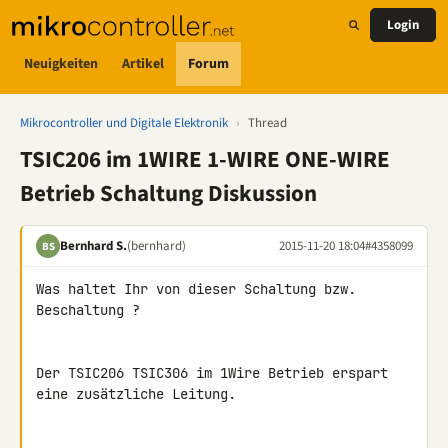
Login
Neuigkeiten
Artikel
Forum
Mikrocontroller und Digitale Elektronik
›
Thread
TSIC206 im 1WIRE 1-WIRE ONE-WIRE
Betrieb Schaltung Diskussion
Bernhard S.
(bernhard)
2015-11-20 18:04
#4358099
BS
Was haltet Ihr von dieser Schaltung bzw. 
Beschaltung ?

Der TSIC206 TSIC306 im 1Wire Betrieb erspart 
eine zusätzliche Leitung.
