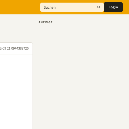
Login
ANZEIGE
2-09 21:09
#4382726