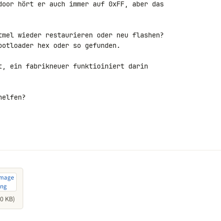
door hört er auch immer auf 0xFF, aber das 

tmel wieder restaurieren oder neu flashen?

ootloader hex oder so gefunden.

t, ein fabrikneuer funktioiniert darin 

elfen?

0 KB)