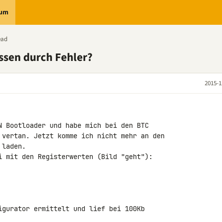
rum
ead
ssen durch Fehler?
2015-1
N Bootloader und habe mich bei den BTC 

 vertan. Jetzt komme ich nicht mehr an den 

laden.

i mit den Registerwerten (Bild "geht"):

igurator ermittelt und lief bei 100Kb 
