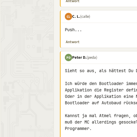
Antwort
C. L.
(calle)
CL
Push...
Antwort
Peter D.
(peda)
PD
Sieht so aus, als hättest Du D
Ich würde den Bootloader imme
Applikation die Register defin
Oder in der Applikation eine 
Bootloader auf Autobaud rücks
Kannst ja mal Atmel fragen, o
muß der MC allerdings gesocke
Programmer.