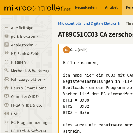
Neuigkeiten
Artikel
Fo
Mikrocontroller und Digitale Elektronik
›
Thr
Alle Beiträge
AT89C51CC03 CA zerscho
µC & Elektronik
Analogtechnik
C. L.
(calle)
CL
HF, Funk & Felder
Platinen
Hallo zusammen,

Mechanik & Werkzeug
ich habe hier ein CC03 mit CA
Fahrzeugelektronik
Registereinstellungen in FLIP
Bootloader um ein Programm zu 
Haus & Smart Home
Vorher lief der MC einwandfre
Compiler & IDEs
BTC1 = 0x08

FPGA, VHDL & Co.
BTC2 = 0x02

BTC3 = 0x36

DSP
PC-Programmierung
Dies wurde mit canBitRateConf
PC Hard- & Software
astrein.
