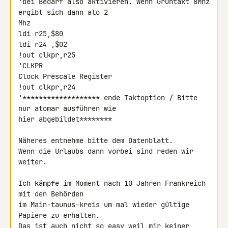
'bei Bedarf also aktivieren. Wenn Gruntakt 8Mhz 
ergibt sich dann alo 2 

Mhz

ldi r25,$80

ldi r24 ,$02

!out clkpr,r25                                              
'CLKPR 

Clock Prescale Register

!out clkpr,r24

'******************* ende Taktoption / Bitte 
nur atomar ausführen wie 

hier abgebildet********

Näheres entnehme bitte dem Datenblatt.

Wenn die Urlaubs dann vorbei sind reden wir 
weiter.

Ich kämpfe im Moment nach 10 Jahren Frankreich 
mit den Behörden

im Main-taunus-kreis um mal wieder gültige 
Papiere zu erhalten.

Das ist auch nicht so easy weil mir keiner 