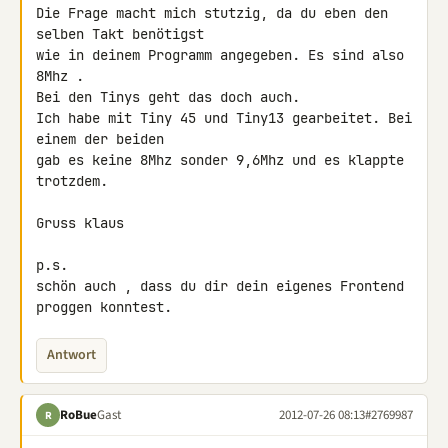
Die Frage macht mich stutzig, da du eben den 
selben Takt benötigst

wie in deinem Programm angegeben. Es sind also 
8Mhz .

Bei den Tinys geht das doch auch.

Ich habe mit Tiny 45 und Tiny13 gearbeitet. Bei 
einem der beiden

gab es keine 8Mhz sonder 9,6Mhz und es klappte 
trotzdem.

Gruss klaus

p.s.

schön auch , dass du dir dein eigenes Frontend 
proggen konntest.
Antwort
RoBue
Gast
2012-07-26 08:13
#2769987
R