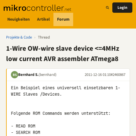
Login
Neuigkeiten
Artikel
Forum
Projekte & Code
›
Thread
1-Wire OW-wire slave device <=4MHz
low current AVR assembler ATmega8
Bernhard S.
(bernhard)
2011-12-16 01:10
#2460867
BS
Ein Beispiel eines universell einsetzbaren 1-
WIRE Slaves /Devices.

Folgende ROM Commands werden unterstützt:

- READ ROM

- SEARCH ROM
