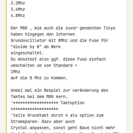
2.2Mhz

3.4Mhz

4.8Mhz

Der M88 , wie auch die zuvor genannten Tinys 
haben hingegen den internen

Grundoscillator mit 8Mhz und die Fuse für 
"divide by 8" ab Werk 

eingeschaltet.

Du müsstest also ggf. diese Fuse einfach 
umschalten um von Standard = 

1Mhz

auf die 8 Mhz zu kommen.

Anbei mal ein Bespiel zur veränderung des 
Taktes bei dem M88 kern.

'******************* Taktoption 
********************

'teile Grundtakt durch 4 als option zum 
Stromsparen- Dazu aber auch 

Crystal anpassen, sonst geht Baud nicht mehr
