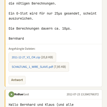
die nötigen Berechnungen.

Ein 0-Slot wird für nur 25µs gesendet, scheint 
auszureichen.

Die Berechnungen dauern ca. 10µs.

Bernhard
Angehängte Dateien:
(20,8 KB)
2011-12-27_V2_OK.zip
(7,95 KB)
SCHALTUNG_1_WIRE_SLAVE.pdf
Antwort
RoBue
Gast
2012-07-23 13:26
#2766372
R
Hallo Bernhard und Klaus (und alle 