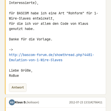
Interessierte),

für BASCOM habe ich eine Art "Rohform" für 1-
Wire-Slaves entwickelt,

für die ich vor allem den Code von Klaus 
genutzt habe.

Danke für die Vorlage.

http://bascom-forum.de/showthread.php?4481-
Emulation-von-1-Wire-Slaves
Liebe Grüße,

RoBue
Antwort
Klaus D.
(kolisson)
2012-07-23 13:51
#2766411
KD