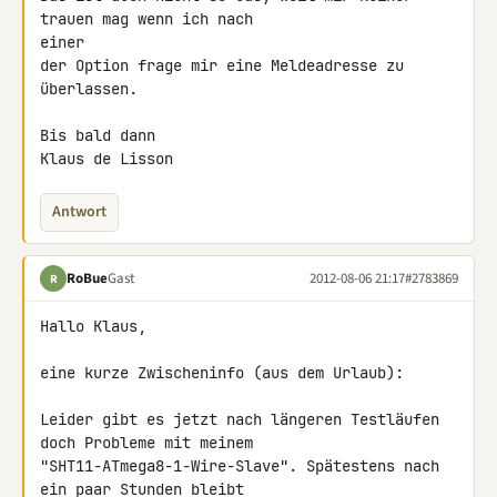
trauen mag wenn ich nach 

einer

der Option frage mir eine Meldeadresse zu 
überlassen.

Bis bald dann

Klaus de Lisson
Antwort
RoBue
Gast
2012-08-06 21:17
#2783869
R
Hallo Klaus,

eine kurze Zwischeninfo (aus dem Urlaub):

Leider gibt es jetzt nach längeren Testläufen 
doch Probleme mit meinem 

"SHT11-ATmega8-1-Wire-Slave". Spätestens nach 
ein paar Stunden bleibt 
