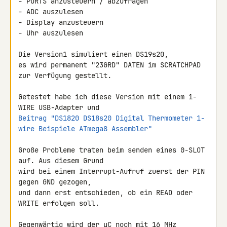
- PORTS anzusteuern / abzufragen

- ADC auszulesen

- Display anzusteuern

- Uhr auszulesen

Die Version1 simuliert einen DS19s20,

es wird permanent "23GRD" DATEN im SCRATCHPAD 
zur Verfügung gestellt.

Getestet habe ich diese Version mit einem 1-
Beitrag "DS1820 DS18s20 Digital Thermometer 1-
wire Beispiele ATmega8 Assembler"
Große Probleme traten beim senden eines 0-SLOT 
auf. Aus diesem Grund

wird bei einem Interrupt-Aufruf zuerst der PIN 
gegen GND gezogen,

und dann erst entschieden, ob ein READ oder 
WRITE erfolgen soll.

Gegenwärtig wird der µC noch mit 16 MHz 