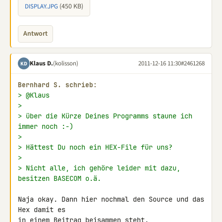
(450 KB)
DISPLAY.JPG
Antwort
Klaus D.
(kolisson)
2011-12-16 11:30
#2461268
KD
Bernhard S. schrieb:
> @Klaus
>
> über die Kürze Deines Programms staune ich 
immer noch :-)
>
> Hättest Du noch ein HEX-File für uns?
>
> Nicht alle, ich gehöre leider mit dazu, 
besitzen BASECOM o.ä.
Naja okay. Dann hier nochmal den Source und das 
Hex damit es

in einem Beitrag beisammen steht.
