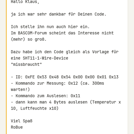
Hallo Klaus,

ja ich war sehr dankbar für Deinen Code.

Ich stelle ihn nun auch hier ein.

Im BASCOM-Forum scheint das Interesse nicht 
(mehr) so groß.

Dazu habe ich den Code gleich als Vorlage für 
eine SHT11-1-Wire-Device 

"missbraucht"

- ID: 0xFE 0x53 0x48 0x54 0x00 0x00 0x01 0x13

- Kommando zur Messung: 0x12 (ca. 300ms 
warten!)

- Kommando zum Auslesen: 0x11

- dann kann man 4 Bytes auslesen (Temperatur x 
10, Luftfeuchte x10)

Viel Spaß

RoBue