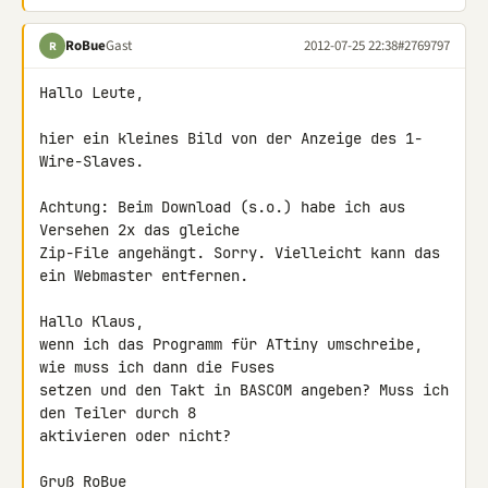
RoBue
Gast
2012-07-25 22:38
#2769797
R
Hallo Leute,

hier ein kleines Bild von der Anzeige des 1-
Wire-Slaves.

Achtung: Beim Download (s.o.) habe ich aus 
Versehen 2x das gleiche 

Zip-File angehängt. Sorry. Vielleicht kann das 
ein Webmaster entfernen.

Hallo Klaus,

wenn ich das Programm für ATtiny umschreibe, 
wie muss ich dann die Fuses 

setzen und den Takt in BASCOM angeben? Muss ich 
den Teiler durch 8 

aktivieren oder nicht?

Gruß RoBue