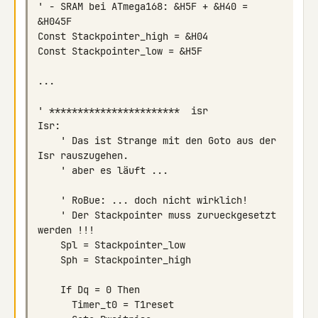
' - SRAM bei ATmega168: &H5F + &H40 = 
    ' Das ist Strange mit den Goto aus der 
    ' Der Stackpointer muss zurueckgesetzt 