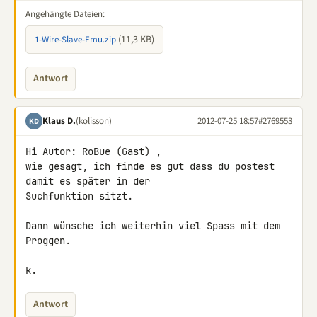
Angehängte Dateien:
(11,3 KB)
1-Wire-Slave-Emu.zip
Antwort
Klaus D.
(kolisson)
2012-07-25 18:57
#2769553
KD
Hi Autor: RoBue (Gast) ,

wie gesagt, ich finde es gut dass du postest 
damit es später in der

Suchfunktion sitzt.

Dann wünsche ich weiterhin viel Spass mit dem 
Proggen.

k.
Antwort