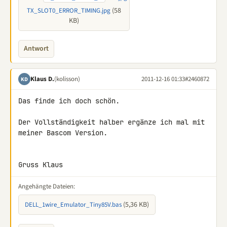
(58
TX_SLOT0_ERROR_TIMING.jpg
KB)
Antwort
Klaus D.
(kolisson)
2011-12-16 01:33
#2460872
KD
Das finde ich doch schön.

Der Vollständigkeit halber ergänze ich mal mit 
meiner Bascom Version.

Gruss Klaus
Angehängte Dateien:
(5,36 KB)
DELL_1wire_Emulator_Tiny85V.bas