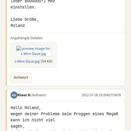
(oder 8000000?) MHz 

einstellen.

Liebe Grüße,

Roland
Angehängte Dateien:
(94 KB)
1-Wire-Slave.jpg
Antwort
Klaus D.
(kolisson)
2012-07-26 15:35
#2770678
KD
Hallo Roland,

wegen deiner Probleme beim Proggen eines Mega8 
kann ich nicht viel 

sagen,
