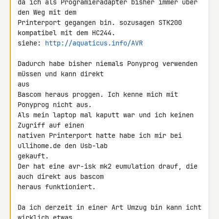
da ich als Programieradapter bisher immer über 
den Weg mit dem

Printerport gegangen bin. sozusagen STK200 
kompatibel mit dem HC244.

siehe: 
http://aquaticus.info/AVR
Dadurch habe bisher niemals Ponyprog verwenden 
müssen und kann direkt 

aus

Bascom heraus proggen. Ich kenne mich mit 
Ponyprog nicht aus.

Als mein laptop mal kaputt war und ich keinen 
Zugriff auf einen

nativen Printerport hatte habe ich mir bei 
ullihome.de den Usb-lab 

gekauft.

Der hat eine avr-isk mk2 eumulation drauf, die 
auch direkt aus bascom

heraus funktioniert.

Da ich derzeit in einer Art Umzug bin kann icht 
wirklich etwas 
