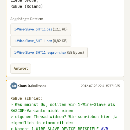
Liebe Grüße,

RoBue (Roland)
Angehängte Dateien:
(12,1 KB)
1-Wire-Slave_SHT11.bas
(8,82 KB)
1-Wire-Slave_SHT11.hex
(58 Bytes)
1-Wire-Slave_SHT11_eeprom.hex
Antwort
Klaus D.
(kolisson)
2012-07-26 22:41
#2771085
KD
RoBue schrieb:
> Was meinst Du, sollten wir 1-Wire-Slave als 
BASCOM-Variante nicht einen
> eigenen Thread widmen? Wir schrieben hier ja 
eigentlich in einem mit dem
> Namen: 1-WIRE SLAVE DEVICE BEISPIELE 
AVR