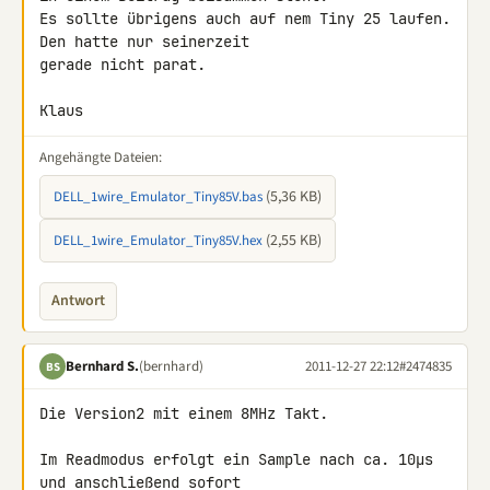
Es sollte übrigens auch auf nem Tiny 25 laufen. 
Den hatte nur seinerzeit

gerade nicht parat.

Klaus
Angehängte Dateien:
(5,36 KB)
DELL_1wire_Emulator_Tiny85V.bas
(2,55 KB)
DELL_1wire_Emulator_Tiny85V.hex
Antwort
Bernhard S.
(bernhard)
2011-12-27 22:12
#2474835
BS
Die Version2 mit einem 8MHz Takt.

Im Readmodus erfolgt ein Sample nach ca. 10µs 
und anschließend sofort 
