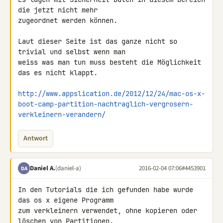
die jetzt nicht mehr 

zugeordnet werden können.

Laut dieser Seite ist das ganze nicht so 
trivial und selbst wenn man 

weiss was man tun muss besteht die Möglichkeit 
das es nicht klappt.

http://www.appslication.de/2012/12/24/mac-os-x-
boot-camp-partition-nachtraglich-vergrosern-
verkleinern-verandern/
Antwort
Daniel A.
(daniel-a)
2016-02-04 07:06
#4453901
DA
In den Tutorials die ich gefunden habe wurde 
das os x eigene Programm 

zum verkleinern verwendet, ohne kopieren oder 
löschen von Partitionen. 
