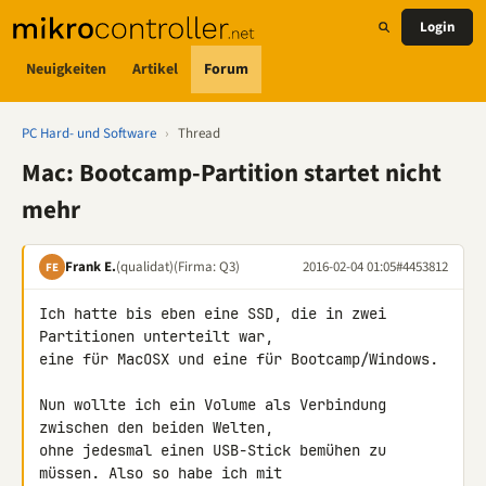
Login
Neuigkeiten
Artikel
Forum
PC Hard- und Software
›
Thread
Mac: Bootcamp-Partition startet nicht
mehr
Frank E.
(qualidat)
(Firma: Q3)
2016-02-04 01:05
#4453812
FE
Ich hatte bis eben eine SSD, die in zwei 
Partitionen unterteilt war, 

eine für MacOSX und eine für Bootcamp/Windows.

Nun wollte ich ein Volume als Verbindung 
zwischen den beiden Welten, 

ohne jedesmal einen USB-Stick bemühen zu 
müssen. Also so habe ich mit 
