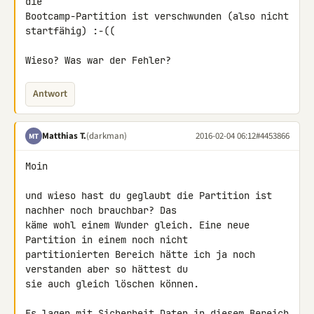
die 

Bootcamp-Partition ist verschwunden (also nicht 
startfähig) :-((

Wieso? Was war der Fehler?
Antwort
Matthias T.
(darkman)
2016-02-04 06:12
#4453866
MT
Moin

und wieso hast du geglaubt die Partition ist 
nachher noch brauchbar? Das 

käme wohl einem Wunder gleich. Eine neue 
Partition in einem noch nicht 

partitionierten Bereich hätte ich ja noch 
verstanden aber so hättest du 

sie auch gleich löschen können.

Es lagen mit Sicherheit Daten in diesem Bereich 