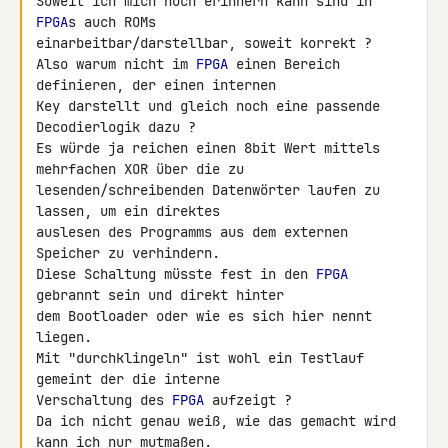
Soweit ich mich noch erinnern kann sind in 
FPGA
s auch ROMs

einarbeitbar/darstellbar, soweit korrekt ?

Also warum nicht im 
FPGA
 einen Bereich 
definieren, der einen internen

Key darstellt und gleich noch eine passende 
Decodierlogik dazu ?

Es würde ja reichen einen 8bit Wert mittels 
mehrfachen XOR über die zu

lesenden/schreibenden Datenwörter laufen zu 
lassen, um ein direktes

auslesen des Programms aus dem externen 
Speicher zu verhindern.

Diese Schaltung müsste fest in den 
FPGA
gebrannt sein und direkt hinter

dem Bootloader oder wie es sich hier nennt 
liegen.

Mit "durchklingeln" ist wohl ein Testlauf 
gemeint der die interne

Verschaltung des 
FPGA
 aufzeigt ?

Da ich nicht genau weiß, wie das gemacht wird 
kann ich nur mutmaßen.
