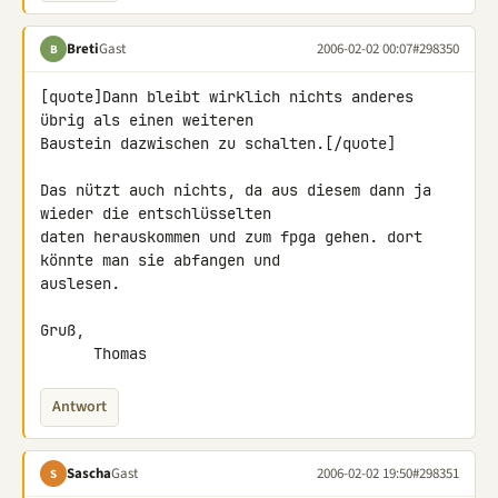
Breti
Gast
2006-02-02 00:07
#298350
B
[quote]Dann bleibt wirklich nichts anderes 
übrig als einen weiteren

Baustein dazwischen zu schalten.[/quote]

Das nützt auch nichts, da aus diesem dann ja 
wieder die entschlüsselten

daten herauskommen und zum fpga gehen. dort 
könnte man sie abfangen und

auslesen.

Gruß,

      Thomas
Antwort
Sascha
Gast
2006-02-02 19:50
#298351
S