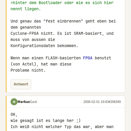
>hinter dem Bootloader oder wie es sich hier 
nennt liegen.
Und genau das "fest einbrennen" geht eben bei 
dem genannten

Cyclone-FPGA nicht. Es ist SRAM-basiert, und 
muss von aussen die

Konfigurationsdaten bekommen.

Wenn man einen FLASH-basierten 
FPGA
 benutzt 
(von Actel), hat man diese

Probleme nicht.
Antwort
Markus
Gast
2006-02-01 19:43
#298349
M
OK,

wie gesagt ist es lange her ;)

Ich weiß nicht welcher Typ das war, aber man 