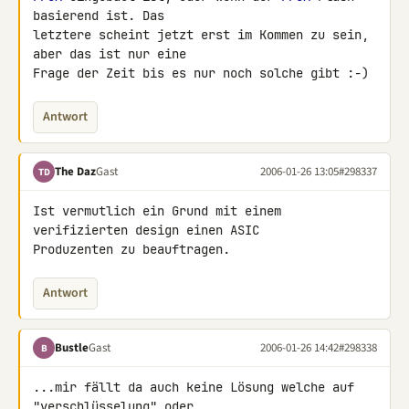
basierend ist. Das

letztere scheint jetzt erst im Kommen zu sein, 
aber das ist nur eine

Frage der Zeit bis es nur noch solche gibt :-)
Antwort
The Daz
Gast
2006-01-26 13:05
#298337
TD
Ist vermutlich ein Grund mit einem 
verifizierten design einen ASIC

Produzenten zu beauftragen.
Antwort
Bustle
Gast
2006-01-26 14:42
#298338
B
...mir fällt da auch keine Lösung welche auf 
"verschlüsselung" oder
