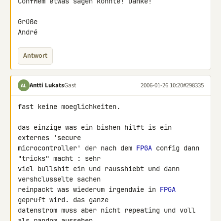
ConfMem etwas sagen könnte! Danke!

Grüße

André
Antwort
Antti Lukats
Gast
2006-01-26 10:20
#298335
AL
fast keine moeglichkeiten.

das einzige was ein bishen hilft is ein 
externes 'secure

microcontroller' der nach dem 
FPGA
 config dann 
"tricks" macht : sehr

viel bullshit ein und rausshiebt und dann 
vershclusselte sachen

reinpackt was wiederum irgendwie in 
FPGA
gepruft wird. das ganze

datenstrom muss aber nicht repeating und voll 
als random aussehen.
