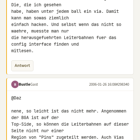
Die, die ich gesehen

habe, haben unter jedem ball ein via. Damit 
kann man sowas ziemlich

einfach hacken. Und selbst wenn das nicht so 
waehre, muesste man nur

die herausgefuehrten Leiterbahnen fuer das 
config interface finden und

mitlesen.
Antwort
Bustle
Gast
2006-01-26 16:08
#298340
B
@Daz

nene, so leicht ist das nicht mehr. Angenommen 
der BGA ist auf der

Top-Side, so können die Leiterbahnen auf dieser 
Seite nicht nur einer

Region von "Pins" zugeteilt werden. Auch Vias 