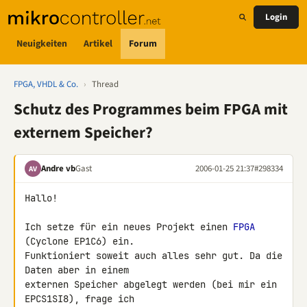
Login
Neuigkeiten
Artikel
Forum
FPGA, VHDL & Co.
›
Thread
Schutz des Programmes beim FPGA mit
externem Speicher?
Andre vb
Gast
2006-01-25 21:37
#298334
AV
Hallo!

Ich setze für ein neues Projekt einen 
FPGA
(Cyclone EP1C6) ein.

Funktioniert soweit auch alles sehr gut. Da die 
Daten aber in einem

externen Speicher abgelegt werden (bei mir ein 
EPCS1SI8), frage ich
