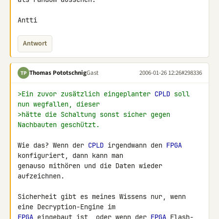
Antti
Antwort
Thomas Pototschnig
Gast
2006-01-26 12:26
#298336
TP
>Ein zuvor zusätzlich eingeplanter 
CPLD
 soll 
nun wegfallen, dieser
>hätte die Schaltung sonst sicher gegen 
Nachbauten geschützt.
Wie das? Wenn der 
CPLD
 irgendwann den 
FPGA
konfiguriert, dann kann man

genauso mithören und die Daten wieder 
aufzeichnen.

Sicherheit gibt es meines Wissens nur, wenn 
FPGA
 eingebaut ist, oder wenn der 
FPGA
 Flash-