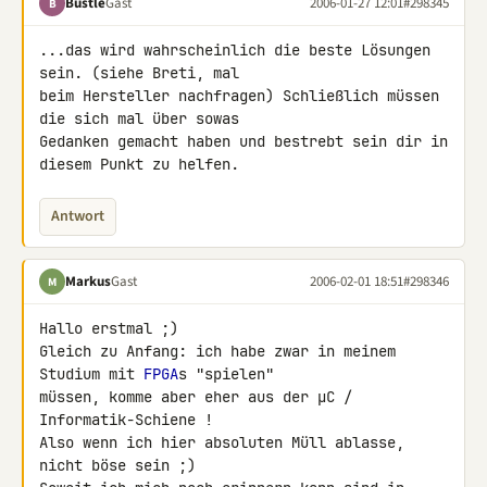
Bustle
Gast
2006-01-27 12:01
#298345
B
...das wird wahrscheinlich die beste Lösungen 
sein. (siehe Breti, mal

beim Hersteller nachfragen) Schließlich müssen 
die sich mal über sowas

Gedanken gemacht haben und bestrebt sein dir in 
diesem Punkt zu helfen.
Antwort
Markus
Gast
2006-02-01 18:51
#298346
M
Hallo erstmal ;)

Gleich zu Anfang: ich habe zwar in meinem 
Studium mit 
FPGA
s "spielen"

müssen, komme aber eher aus der µC / 
Informatik-Schiene !

Also wenn ich hier absoluten Müll ablasse, 
nicht böse sein ;)
