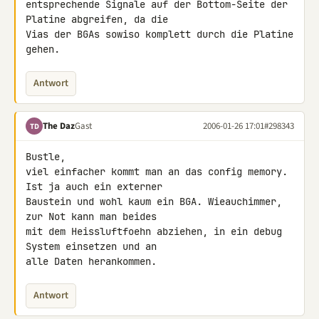
entsprechende Signale auf der Bottom-Seite der 
Platine abgreifen, da die

Vias der BGAs sowiso komplett durch die Platine 
gehen.
Antwort
The Daz
Gast
2006-01-26 17:01
#298343
TD
Bustle,

viel einfacher kommt man an das config memory. 
Ist ja auch ein externer

Baustein und wohl kaum ein BGA. Wieauchimmer, 
zur Not kann man beides

mit dem Heissluftfoehn abziehen, in ein debug 
System einsetzen und an

alle Daten herankommen.
Antwort