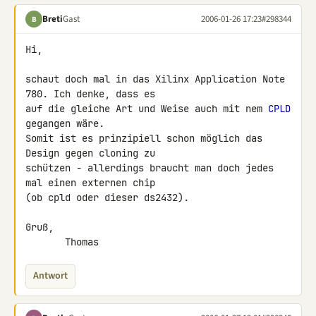
Breti
Gast
2006-01-26 17:23
#298344
B
Hi,

schaut doch mal in das Xilinx Application Note 
780. Ich denke, dass es

auf die gleiche Art und Weise auch mit nem 
CPLD
gegangen wäre.

Somit ist es prinzipiell schon möglich das 
Design gegen cloning zu

schützen - allerdings braucht man doch jedes 
mal einen externen chip

(ob cpld oder dieser ds2432).

Gruß,

       Thomas
Antwort