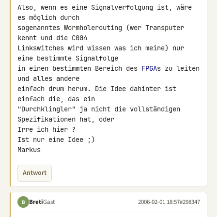
Also, wenn es eine Signalverfolgung ist, wäre 
es möglich durch

sogenanntes Wormholerouting (wer Transputer 
kennt und die C004

Linkswitches wird wissen was ich meine) nur 
eine bestimmte Signalfolge

in einen bestimmten Bereich des 
FPGA
s zu leiten 
und alles andere

einfach drum herum. Die Idee dahinter ist 
einfach die, das ein

"Durchklingler" ja nicht die vollständigen 
Spezifikationen hat, oder

Irre ich hier ?

Ist nur eine Idee ;)

Markus
Antwort
Breti
Gast
2006-02-01 18:57
#298347
B