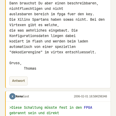
Dann brauchst Du aber einen beschreibbaren, 
nichtfluechtigen und nicht

auslesbaren bereich im fpga fuer den key.

Die Xilinx Spartans haben sowas nicht. Bei den 
Virtexen gibt es welche,

die was aehnliches eingebaut. Die 
Konfigurationsdaten liegen dabei

kodiert im flash und werden beim laden 
automatisch von einer speziellen

"dekodierengine" im virtex entschluesselt.

Gruss,

       Thomas
Antwort
Xenu
Gast
2006-02-01 18:58
#298348
X
>Diese Schaltung müsste fest in den 
FPGA
gebrannt sein und direkt