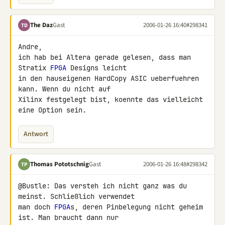
The Daz
Gast
2006-01-26 16:40
#298341
TD
Andre,

ich hab bei Altera gerade gelesen, dass man 
Stratix 
FPGA
 Designs leicht

in den hauseigenen HardCopy ASIC ueberfuehren 
kann. Wenn du nicht auf

Xilinx festgelegt bist, koennte das vielleicht 
eine Option sein.
Antwort
Thomas Pototschnig
Gast
2006-01-26 16:48
#298342
TP
@Bustle: Das versteh ich nicht ganz was du 
meinst. Schließlich verwendet

man doch 
FPGA
s, deren Pinbelegung nicht geheim 
ist. Man braucht dann nur
