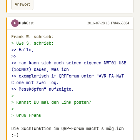
Antwort
Huh
Gast
2016-07-28 15:17
#4663504
H
Frank W. schrieb:
> Uwe S. schrieb:
>> Hallo,
>>
>> man kann sich auch seinen eigenen NWT01 USB 
(160MHz) bauen, was ich
>> exemplarisch im QRPForum unter "AVR FA-NWT 
Clone mit zwei log.
>> Messköpfen" aufzeigte.
>
> Kannst Du mal den Link posten?
>
> Gruß Frank
Die Suchfunktion im QRP-Forum macht's möglich 
:-)
