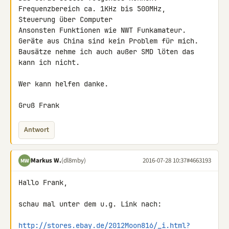
Frequenzbereich ca. 1KHz bis 500MHz,

Steuerung über Computer

Ansonsten Funktionen wie NWT Funkamateur.

Geräte aus China sind kein Problem für mich.

Bausätze nehme ich auch außer SMD löten das 
kann ich nicht.

Wer kann helfen danke.

Gruß Frank
Antwort
Markus W.
(dl8mby)
2016-07-28 10:37
#4663193
MW
Hallo Frank,

schau mal unter dem u.g. Link nach:

http://stores.ebay.de/2012Moon816/_i.html?