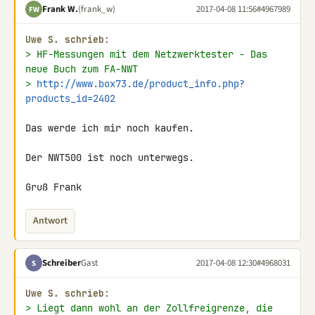
Frank W.
(frank_w)
2017-04-08 11:56
#4967989
FW
Uwe S. schrieb:
> HF-Messungen mit dem Netzwerktester - Das 
neue Buch zum FA-NWT
> 
http://www.box73.de/product_info.php?
products_id=2402
Das werde ich mir noch kaufen.

Der NWT500 ist noch unterwegs.

Gruß Frank
Antwort
Schreiber
Gast
2017-04-08 12:30
#4968031
S
Uwe S. schrieb:
> Liegt dann wohl an der Zollfreigrenze, die 