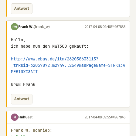
Antwort
Frank W.
(frank_w)
2017-04-08 09:48
#4967835
FW
Hallo,

ich habe nun den NWT500 gekauft:

http://www.ebay.de/itm/262038633113?
_trksid=p2057872.m2749.l2649&ssPageName=STRK%3A
MEBIDX%3AIT
Gruß Frank
Antwort
Huh
Gast
2017-04-08 09:55
#4967846
H
Frank W. schrieb: