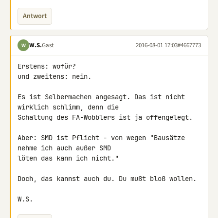
Antwort
W.S.
Gast
2016-08-01 17:03
#4667773
W
Erstens: wofür?

und zweitens: nein.

Es ist Selbermachen angesagt. Das ist nicht 
wirklich schlimm, denn die 

Schaltung des FA-Wobblers ist ja offengelegt.

Aber: SMD ist Pflicht - von wegen "Bausätze 
nehme ich auch außer SMD 

löten das kann ich nicht."

Doch, das kannst auch du. Du mußt bloß wollen.

W.S.