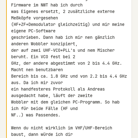
Firmware im NWT hab ich durch 

was Eigenes ersetzt, 2 zusätzliche externe 
Meßköpfe vorgesehen 

(HF+ZF+Demodulator gleichzeitig) und mir meine 
eigene PC-Software 

geschrieben. Dann hab ich mir nen gänzlich 
anderen Wobbler konzipiert, 

der auf zwei UHF-VCO+PLL's und nem Mischer 
beruht. Ein VCO fest bei 2 

GHz, der andere abgestimmt von 2 bis 4.4 GHz. 
Macht nen benutzbaren 

Bereich bis ca. 1.8 GHz und von 2.2 bis 4.4 GHz 
aus. Da ich mir zuvor 

ein handfesteres Protokoll als Andreas 
ausgedacht habe, läuft der zweite 

Wobbler mit dem gleichen PC-Programm. So hab 
ich für beide Fälle (HF und 

NF..) was Passendes.

Wenn du nicht wirklich im VHF/UHF-Bereich 
baust, dann würde ich dir 
