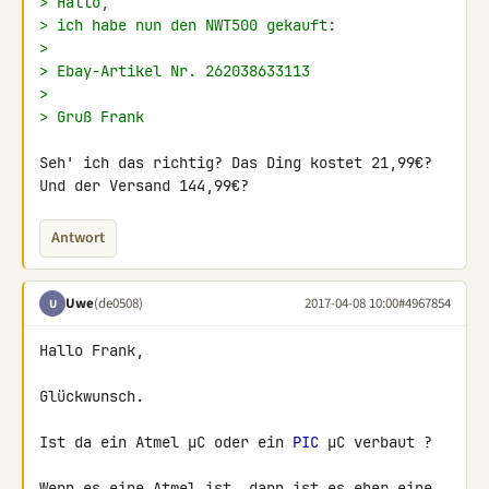
> Hallo,
> ich habe nun den NWT500 gekauft:
>
> Ebay-Artikel Nr. 262038633113
>
> Gruß Frank
Seh' ich das richtig? Das Ding kostet 21,99€? 
Und der Versand 144,99€?
Antwort
Uwe
(de0508)
2017-04-08 10:00
#4967854
U
Hallo Frank,

Glückwunsch.

Ist da ein Atmel µC oder ein 
PIC
 µC verbaut ?

Wenn es eine Atmel ist, dann ist es eher eine 