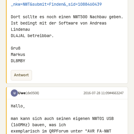
_nkw=NWT&submit=Finden&_sid=1088460439
Dort sollte es noch einen NWT500 Nachbau geben.

Ist bedingt mit der Software von Andreas 
Lindenau

DL4JAL betreibbar.

Gruß

Markus

DL8MBY
Antwort
Uwe
(de0508)
2016-07-28 11:09
#4663247
U
Hallo,

man kann sich auch seinen eigenen NWT01 USB 
(160MHz) bauen, was ich 

exemplarisch im QRPForum unter "AVR FA-NWT 