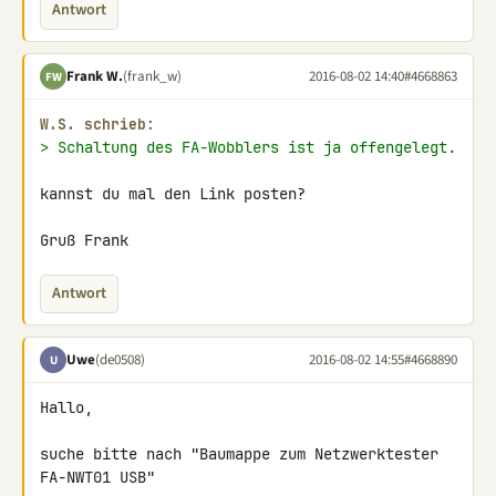
Antwort
Frank W.
(frank_w)
2016-08-02 14:40
#4668863
FW
W.S. schrieb:
> Schaltung des FA-Wobblers ist ja offengelegt.
kannst du mal den Link posten?

Gruß Frank
Antwort
Uwe
(de0508)
2016-08-02 14:55
#4668890
U
Hallo,

suche bitte nach "Baumappe zum Netzwerktester 
FA-NWT01 USB"