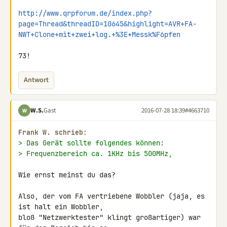
http://www.qrpforum.de/index.php?
page=Thread&threadID=10645&highlight=AVR+FA-
NWT+Clone+mit+zwei+log.+%3E+Messk%F6pfen
73!
Antwort
W.S.
Gast
2016-07-28 18:39
#4663710
W
Frank W. schrieb:
> Das Gerät sollte folgendes können:
> Frequenzbereich ca. 1KHz bis 500MHz,
Wie ernst meinst du das?

Also, der vom FA vertriebene Wobbler (jaja, es 
ist halt ein Wobbler, 

bloß "Netzwerktester" klingt großartiger) war 