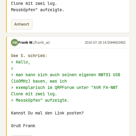
Clone mit zwei log. 

Messköpfen" aufzeigte.
Antwort
Frank W.
(frank_w)
2016-07-28 14:55
#4663483
FW
Uwe S. schrieb:
> Hallo,
>
> man kann sich auch seinen eigenen NWT01 USB 
(160MHz) bauen, was ich
> exemplarisch im QRPForum unter "AVR FA-NWT 
Clone mit zwei log.
> Messköpfen" aufzeigte.
Kannst Du mal den Link posten?

Gruß Frank