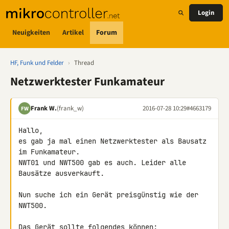
Login
Neuigkeiten
Artikel
Forum
HF, Funk und Felder
›
Thread
Netzwerktester Funkamateur
Frank W.
(frank_w)
2016-07-28 10:29
#4663179
FW
Hallo,

es gab ja mal einen Netzwerktester als Bausatz 
im Funkamateur.

NWT01 und NWT500 gab es auch. Leider alle 
Bausätze ausverkauft.

Nun suche ich ein Gerät preisgünstig wie der 
NWT500.

Das Gerät sollte folgendes können:
