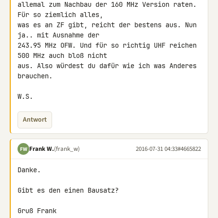
allemal zum Nachbau der 160 MHz Version raten. 
Für so ziemlich alles, 

was es an ZF gibt, reicht der bestens aus. Nun 
ja.. mit Ausnahme der 

243.95 MHz OFW. Und für so richtig UHF reichen 
500 MHz auch bloß nicht 

aus. Also würdest du dafür wie ich was Anderes 
brauchen.

W.S.
Antwort
Frank W.
(frank_w)
2016-07-31 04:33
#4665822
FW
Danke.

Gibt es den einen Bausatz?

Gruß Frank