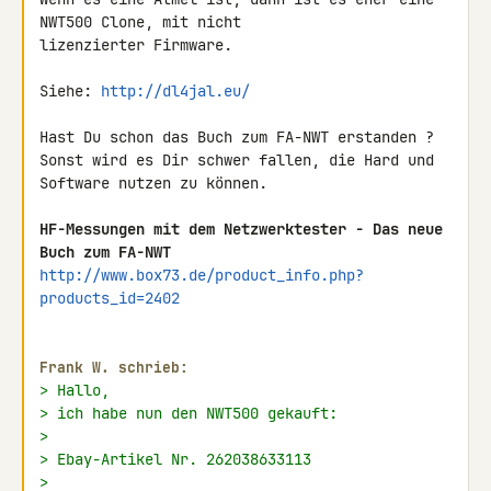
NWT500 Clone, mit nicht 

lizenzierter Firmware.

Siehe: 
http://dl4jal.eu/
Hast Du schon das Buch zum FA-NWT erstanden ?

Sonst wird es Dir schwer fallen, die Hard und 
Software nutzen zu können.

HF-Messungen mit dem Netzwerktester - Das neue 
Buch zum FA-NWT
http://www.box73.de/product_info.php?
products_id=2402
Frank W. schrieb:
> Hallo,
> ich habe nun den NWT500 gekauft:
>
> Ebay-Artikel Nr. 262038633113
>