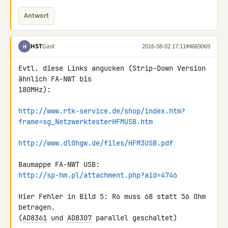
Antwort
HST
Gast
2016-08-02 17:11
#4669069
H
Evtl. diese Links angucken (Strip-Down Version 
ähnlich FA-NWT bis 

180MHz):

http://www.rtk-service.de/shop/index.htm?
frame=sg_NetzwerktesterHFMUSB.htm
http://www.dl0hgw.de/files/HFM3USB.pdf
http://sp-hm.pl/attachment.php?aid=4746
Hier Fehler in Bild 5: R6 muss 68 statt 56 Ohm 
betragen.

(
AD8361
 und 
AD8307
 parallel geschaltet)