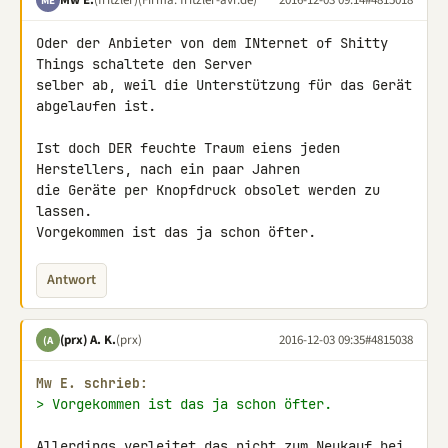
ME
Oder der Anbieter von dem INternet of Shitty 
Things schaltete den Server 

selber ab, weil die Unterstützung für das Gerät 
abgelaufen ist.

Ist doch DER feuchte Traum eiens jeden 
Herstellers, nach ein paar Jahren 

die Geräte per Knopfdruck obsolet werden zu 
lassen.

Vorgekommen ist das ja schon öfter.
Antwort
(prx) A. K.
(prx)
2016-12-03 09:35
#4815038
(A
Mw E. schrieb:
> Vorgekommen ist das ja schon öfter.
Allerdings verleitet das nicht zum Neukauf bei 