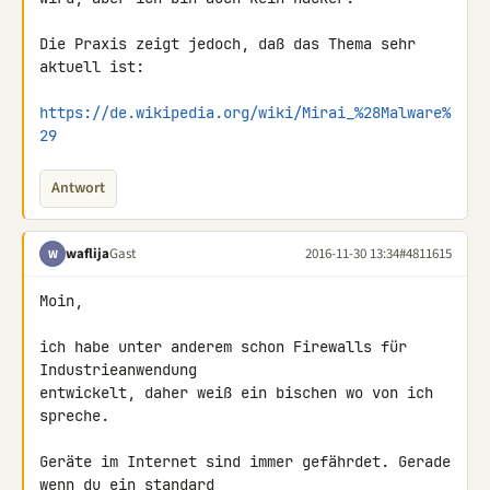
Die Praxis zeigt jedoch, daß das Thema sehr 
aktuell ist:

https://de.wikipedia.org/wiki/Mirai_%28Malware%
29
Antwort
waflija
Gast
2016-11-30 13:34
#4811615
W
Moin,

ich habe unter anderem schon Firewalls für 
Industrieanwendung 

entwickelt, daher weiß ein bischen wo von ich 
spreche.

Geräte im Internet sind immer gefährdet. Gerade 
wenn du ein standard 
