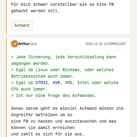
Für mich schwer vorstellbar wie so eine FW 
gehackt werden soll.
Antwort
Arthur
Gast
2016-11-30 13:29
#4811607
A
> Jede Sicherung, jede Verschlüsselung kann 
umgangen werden.
> Egal ob Linux oder Windows, oder welches 
Betriebssystem auch immer.
> Egal ob 
STM32
, 
AVR
, AMD, Intel oder welche 
CPU auch immer.
> Ist nur eine Frage des Aufwandes.
Genau darum geht es wieviel Aufwand müssen die 
Angreifer betreiben um so 

eine FW zu hacken und auszutauschen und was 
können sie damit erreichen 

und zahlt es sich für sie aus.
