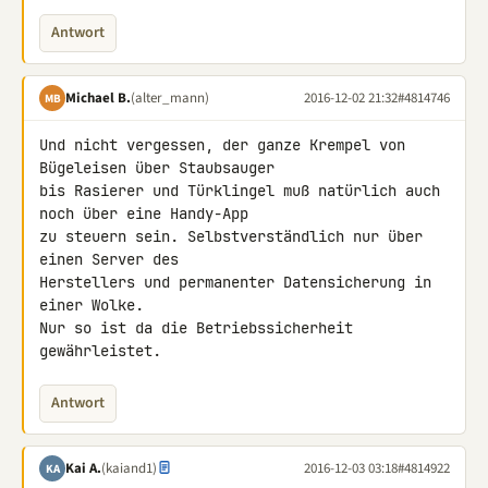
Antwort
Michael B.
(alter_mann)
2016-12-02 21:32
#4814746
MB
Und nicht vergessen, der ganze Krempel von 
Bügeleisen über Staubsauger 

bis Rasierer und Türklingel muß natürlich auch 
noch über eine Handy-App 

zu steuern sein. Selbstverständlich nur über 
einen Server des 

Herstellers und permanenter Datensicherung in 
einer Wolke.

Nur so ist da die Betriebssicherheit 
gewährleistet.
Antwort
Kai A.
(kaiand1)
2016-12-03 03:18
#4814922
KA