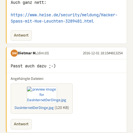
Auch ganz nett:

https://www.heise.de/security/meldung/Hacker-
Spass-mit-Hue-Leuchten-3289481.html
Antwort
Dietmar M.
(dim10)
2016-12-01 18:15
#4813254
DM
Passt auch dazu ;-)
Angehängte Dateien:
(120 KB)
DasInternetDerDinge.jpg
Antwort