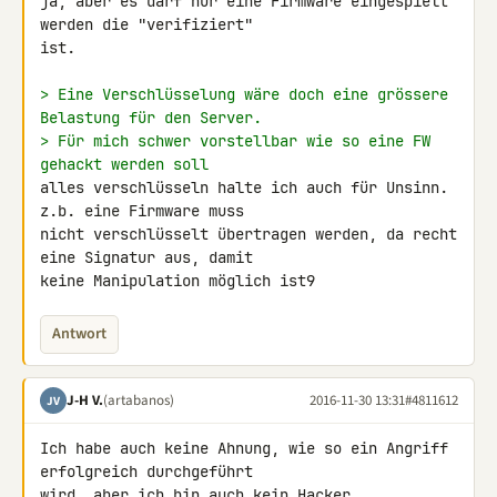
ja, aber es darf nur eine Firmware eingespielt 
werden die "verifiziert" 

ist.

> Eine Verschlüsselung wäre doch eine grössere 
Belastung für den Server.
> Für mich schwer vorstellbar wie so eine FW 
gehackt werden soll
alles verschlüsseln halte ich auch für Unsinn. 
z.b. eine Firmware muss 

nicht verschlüsselt übertragen werden, da recht 
eine Signatur aus, damit 

keine Manipulation möglich ist9
Antwort
J-H V.
(artabanos)
2016-11-30 13:31
#4811612
JV
Ich habe auch keine Ahnung, wie so ein Angriff 
erfolgreich durchgeführt 

wird, aber ich bin auch kein Hacker.
