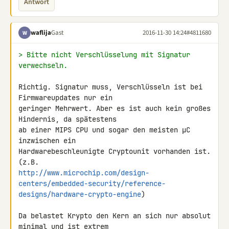
Antwort
waflija
Gast
2016-11-30 14:24
#4811680
W
> Bitte nicht Verschlüsselung mit Signatur 
verwechseln.
Richtig. Signatur muss, Verschlüsseln ist bei 
Firmwareupdates nur ein 

geringer Mehrwert. Aber es ist auch kein großes 
Hindernis, da spätestens 

ab einer MIPS CPU und sogar den meisten µC 
inzwischen ein 

Hardwarebeschleunigte Cryptounit vorhanden ist. 
http://www.microchip.com/design-
centers/embedded-security/reference-
designs/hardware-crypto-engine
)

Da belastet Krypto den Kern an sich nur absolut 
minimal und ist extrem 
