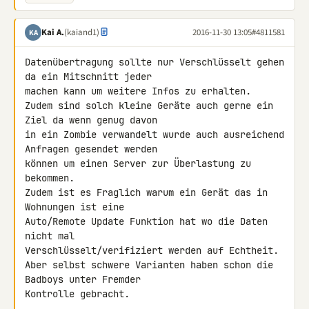
Kai A.
(kaiand1)
2016-11-30 13:05
#4811581
KA
Datenübertragung sollte nur Verschlüsselt gehen 
da ein Mitschnitt jeder 

machen kann um weitere Infos zu erhalten.

Zudem sind solch kleine Geräte auch gerne ein 
Ziel da wenn genug davon 

in ein Zombie verwandelt wurde auch ausreichend 
Anfragen gesendet werden 

können um einen Server zur Überlastung zu 
bekommen.

Zudem ist es Fraglich warum ein Gerät das in 
Wohnungen ist eine 

Auto/Remote Update Funktion hat wo die Daten 
nicht mal 

Verschlüsselt/verifiziert werden auf Echtheit.

Aber selbst schwere Varianten haben schon die 
Badboys unter Fremder 

Kontrolle gebracht.