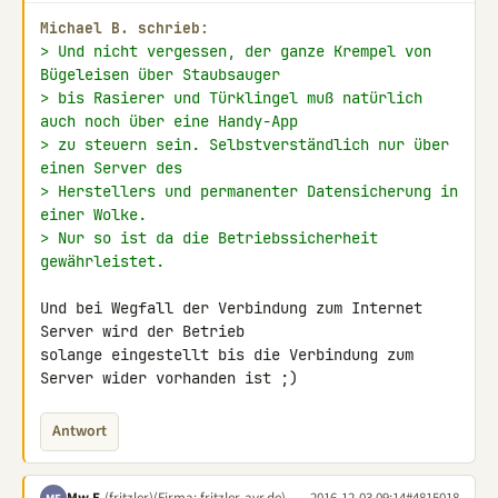
Michael B. schrieb:
> Und nicht vergessen, der ganze Krempel von 
Bügeleisen über Staubsauger
> bis Rasierer und Türklingel muß natürlich 
auch noch über eine Handy-App
> zu steuern sein. Selbstverständlich nur über 
einen Server des
> Herstellers und permanenter Datensicherung in 
einer Wolke.
> Nur so ist da die Betriebssicherheit 
gewährleistet.
Und bei Wegfall der Verbindung zum Internet 
Server wird der Betrieb 

solange eingestellt bis die Verbindung zum 
Server wider vorhanden ist ;)
Antwort
Mw E.
(fritzler)
(Firma: fritzler-avr.de)
2016-12-03 09:14
#4815018