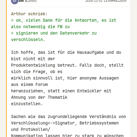
Sni T.
(sniti)
2016-12-01 13:04
#4812839
ST
Arthur schrieb:
> ok, vielen Dank für die Antworten, es ist 
also notwendig die FW zu
> signieren und den Datenverkehr zu 
verschlüsseln.
Ich hoffe, das ist für die Hausaufgabe und du 
bist nicht mit der 

Produktentwicklung betreut. Falls doch, stellt 
sich die Frage, ob es 

wirklich sinnvoll ist, hier anonyme Aussagen 
aus einem Forum 

heranzuziehen, statt einen Entwickler mit 
Ahnung von der Thematik 

einzustellen.

Sachen wie das zugrundeliegende Verständnis von 

Verschlüsselung<->Signatur, Betriebssystemen 
und Protokollen/ 

Kommunikation lassen hier zu stark zu wünschen 