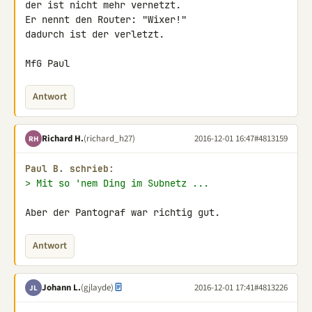
der ist nicht mehr vernetzt.

Er nennt den Router: "Wixer!"

dadurch ist der verletzt.

MfG Paul
Antwort
Richard H.
(richard_h27)
2016-12-01 16:47
#4813159
RH
Paul B. schrieb:
> Mit so 'nem Ding im Subnetz ...
Aber der Pantograf war richtig gut.
Antwort
Johann L.
(gjlayde)
2016-12-01 17:41
#4813226
JL