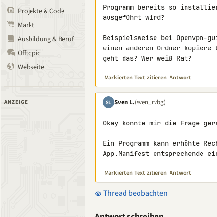
Programm bereits so installie
Projekte & Code
ausgeführt wird?

Markt
Beispielsweise bei Openvpn-gu
Ausbildung & Beruf
einen anderen Ordner kopiere 
Offtopic
geht das? Wer weiß Rat?
Webseite
Markierten Text zitieren
Antwort
Sven L.
(sven_rvbg)
ANZEIGE
SL
Okay konnte mir die Frage gera
Ein Programm kann erhöhte Rec
App.Manifest entsprechende ei
Markierten Text zitieren
Antwort
Thread beobachten
Antwort schreiben