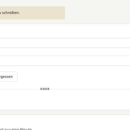
u schreiben.
ODER
rt nur eine Minute.