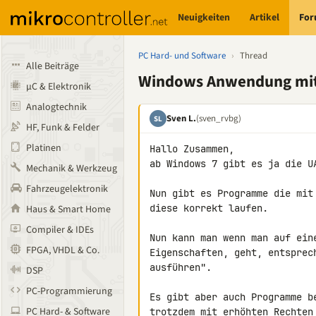
Neuigkeiten
Artikel
Fo
PC Hard- und Software
›
Thread
Alle Beiträge
Windows Anwendung mit
µC & Elektronik
Analogtechnik
Sven L.
(sven_rvbg)
SL
HF, Funk & Felder
Platinen
Hallo Zusammen,

ab Windows 7 gibt es ja die UA
Mechanik & Werkzeug
Fahrzeugelektronik
Nun gibt es Programme die mit
diese korrekt laufen.

Haus & Smart Home
Compiler & IDEs
Nun kann man wenn man auf ein
FPGA, VHDL & Co.
Eigenschaften, geht, entsprec
ausführen".

DSP
PC-Programmierung
Es gibt aber auch Programme b
PC Hard- & Software
trotzdem mit erhöhten Rechten