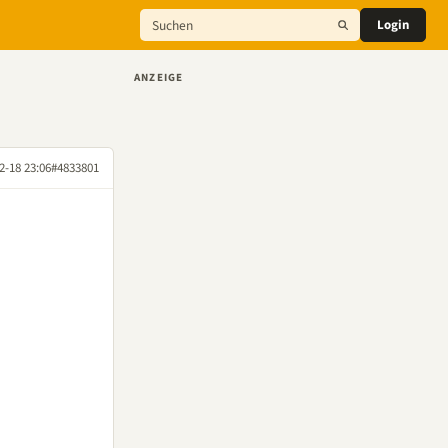
Login
ANZEIGE
2-18 23:06
#4833801