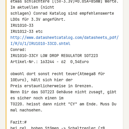
etwas schlechtere [(5V-3.3V)*0.05A=85mW] Werte. 
Im aktuellen (nicht

schlagen) Conrad Katalog sind empfehlenswerte 
LDOs für 3.3V angeführt.

IRU1010-33

http://www.datasheetcatalog.com/datasheets_pdf/
I/R/U/1/IRU1010-33CD.shtml
Conrad:

IRU1010-33CY LOW DROP REGULATOR SOT223

Artikel-Nr.: 163244 - 62  0,54Euro

obwohl dort sonst recht teuer(Atmega8 für 
10Euro), hält sich hier der

Preis erstaunlicherweise in Grenzen.

Wenn Dir das SOT223 Gehäuse nicht zusagt, gibt 
es sicher noch einen im

TO220. heisst dann nicht "CY" am Ende. Muss Du 
mal nachsehen.

Fazit:#

bei rel. hohen Stömen -> Schaltregler (zB 