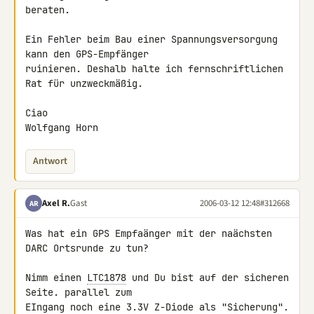
beraten.

Ein Fehler beim Bau einer Spannungsversorgung 
kann den GPS-Empfänger

ruinieren. Deshalb halte ich fernschriftlichen 
Rat für unzweckmäßig.

Ciao

Wolfgang Horn
Antwort
Axel R.
Gast
2006-03-12 12:48
#312668
AR
Was hat ein GPS Empfaänger mit der naächsten 
DARC Ortsrunde zu tun?

Nimm einen 
LTC1878
 und Du bist auf der sicheren 
Seite. parallel zum

EIngang noch eine 3.3V Z-Diode als "Sicherung". 