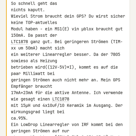
So schnell geht das

nichts kaputt.

Wieviel Strom braucht dein GPS? Du wirst sicher 
keine TOP-aktuelles

Modul haben - ein MS1(E) vin µblox braucht gut 
LTC1878
 ganz gut. Bei geringeren Strömen (TIM-
xx um 50mA) macht sich

ein weiterer Linearregler besser. Da der 7805 
sowieso als Heizung

betrieben wird((12V-5V)*I), kommt es auf die 
paar Milliwatt bei

geringen Strömen auch nicht mehr an. Mein GPS 
Empfänger braucht

17mA+23mA für die aktive Antenne. Ich verwende 
wie gesagt einen 
LTC1878
mit 15µH und 4x10uF/10 Keramik im Ausgang. Der 
wirkungsgrad liegt bei

ca.95%.

Ein LowDrop Linearregler von IRF kommt bei den 
geringen Strömen auf nur
