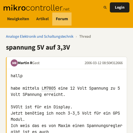
Login
Neuigkeiten
Artikel
Forum
Analoge Elektronik und Schaltungstechnik
›
Thread
spannung 5V auf 3,3V
Martin R
Gast
2006-03-12 08:50
#312666
MR
hallp

habe mittels 
LM7805
 eine 12 Volt Spannung zu 5 
Volt SPannung erreicht.

5VOlt ist für ein Display.

Jetzt benötieg ich noch 3-3,5 Volt für ein GPS 
Modul.

Ich weis das es von Maxim einen Spannungsregler 
gibt ist es auch
