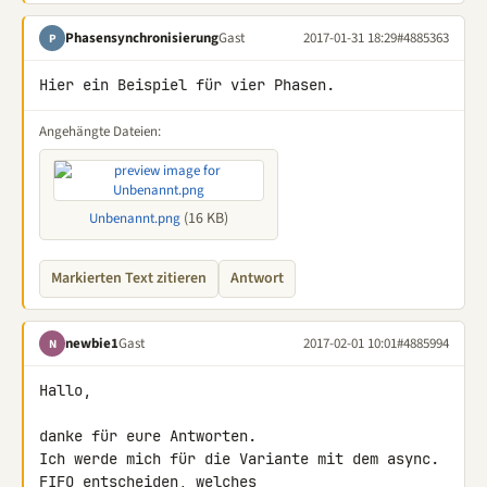
Phasensynchronisierung
Gast
2017-01-31 18:29
#4885363
P
Hier ein Beispiel für vier Phasen.
Angehängte Dateien:
(16 KB)
Unbenannt.png
Markierten Text zitieren
Antwort
newbie1
Gast
2017-02-01 10:01
#4885994
N
Hallo,

danke für eure Antworten.

Ich werde mich für die Variante mit dem async. 
FIFO entscheiden, welches 
