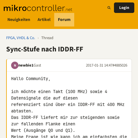
Login
Neuigkeiten
Artikel
Forum
FPGA, VHDL & Co.
›
Thread
Sync-Stufe nach IDDR-FF
newbie1
Gast
2017-01-31 14:47
#4885026
N
Hallo Community,

ich möchte einen Takt (100 MHz) sowie 4 
Datensignale die auf diesen 

referenziert sind über ein IDDR-FF mit 400 MHz 
abtasten.

Das IDDR-FF liefert mir zur steigenden sowie 
zur fallenden Flanke einen 

Wert (Ausgänge Q0 und Q1).

Meine Frage ist wie kann ich am einfachsten die 