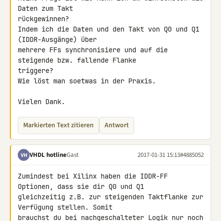
Daten zum Takt 

rückgewinnen?

Indem ich die Daten und den Takt von Q0 und Q1 
(IDDR-Ausgänge) über 

mehrere FFs synchronisiere und auf die 
steigende bzw. fallende Flanke 

triggere?

Wie löst man soetwas in der Praxis.

Vielen Dank.
Markierten Text zitieren
Antwort
VHDL hotline
Gast
2017-01-31 15:13
#4885052
VH
Zumindest bei Xilinx haben die IDDR-FF 
Optionen, dass sie dir Q0 und Q1 

gleichzeitig z.B. zur steigenden Taktflanke zur 
Verfügung stellen. Somit 

brauchst du bei nachgeschalteter Logik nur noch 