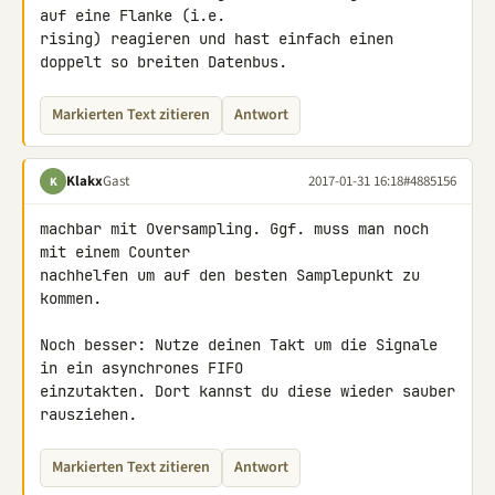
auf eine Flanke (i.e. 

rising) reagieren und hast einfach einen 
doppelt so breiten Datenbus.
Markierten Text zitieren
Antwort
Klakx
Gast
2017-01-31 16:18
#4885156
K
machbar mit Oversampling. Ggf. muss man noch 
mit einem Counter 

nachhelfen um auf den besten Samplepunkt zu 
kommen.

Noch besser: Nutze deinen Takt um die Signale 
in ein asynchrones FIFO 

einzutakten. Dort kannst du diese wieder sauber 
rausziehen.
Markierten Text zitieren
Antwort