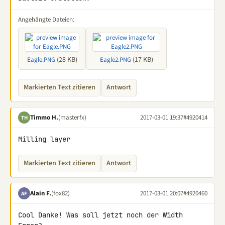
Angehängte Dateien:
(28 KB)
(17 KB)
Eagle.PNG
Eagle2.PNG
Markierten Text zitieren
Antwort
Timmo H.
(masterfx)
2017-03-01 19:37
#4920414
TH
Milling layer
Markierten Text zitieren
Antwort
Alain F.
(fox82)
2017-03-01 20:07
#4920460
AF
Cool Danke! Was soll jetzt noch der Width 