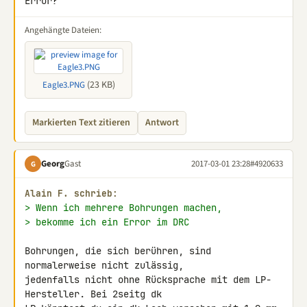
Error?
Angehängte Dateien:
(23 KB)
Eagle3.PNG
Markierten Text zitieren
Antwort
Georg
Gast
2017-03-01 23:28
#4920633
G
Alain F. schrieb:
> Wenn ich mehrere Bohrungen machen,
> bekomme ich ein Error im DRC
Bohrungen, die sich berühren, sind 
normalerweise nicht zulässig, 

jedenfalls nicht ohne Rücksprache mit dem LP-
Hersteller. Bei 2seitg dk 
