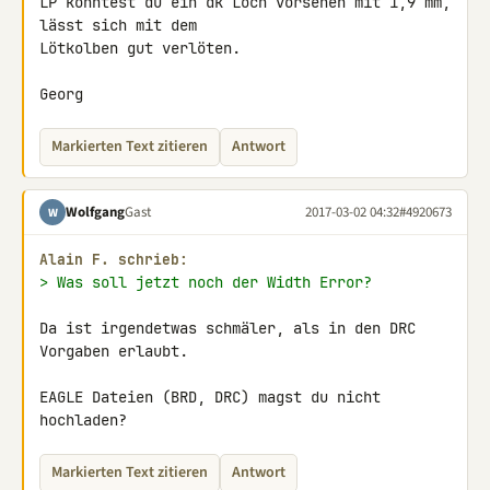
LP könntest du ein dk Loch vorsehen mit 1,9 mm, 
lässt sich mit dem 

Lötkolben gut verlöten.

Georg
Markierten Text zitieren
Antwort
Wolfgang
Gast
2017-03-02 04:32
#4920673
W
Alain F. schrieb:
> Was soll jetzt noch der Width Error?
Da ist irgendetwas schmäler, als in den DRC 
Vorgaben erlaubt.

EAGLE Dateien (BRD, DRC) magst du nicht 
hochladen?
Markierten Text zitieren
Antwort