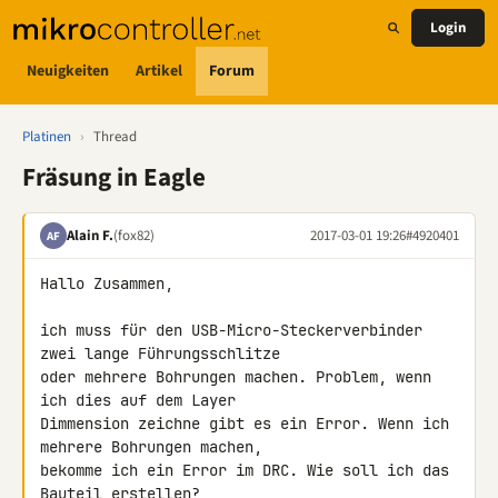
Login
Neuigkeiten
Artikel
Forum
Platinen
›
Thread
Fräsung in Eagle
Alain F.
(fox82)
2017-03-01 19:26
#4920401
AF
Hallo Zusammen,

ich muss für den USB-Micro-Steckerverbinder 
zwei lange Führungsschlitze 

oder mehrere Bohrungen machen. Problem, wenn 
ich dies auf dem Layer 

Dimmension zeichne gibt es ein Error. Wenn ich 
mehrere Bohrungen machen, 

bekomme ich ein Error im DRC. Wie soll ich das 
Bauteil erstellen?