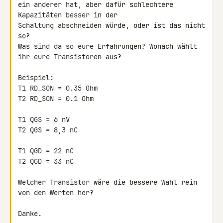
ein anderer hat, aber dafür schlechtere 
Kapazitäten besser in der 

Schaltung abschneiden würde, oder ist das nicht 
so?

Was sind da so eure Erfahrungen? Wonach wählt 
ihr eure Transistoren aus?

Beispiel:

T1 RD_SON = 0.35 Ohm

T2 RD_SON = 0.1 Ohm

T1 QGS = 6 nV

T2 QGS = 8,3 nC

T1 QGD = 22 nC

T2 QGD = 33 nC

Welcher Transistor wäre die bessere Wahl rein 
von den Werten her?

Danke.