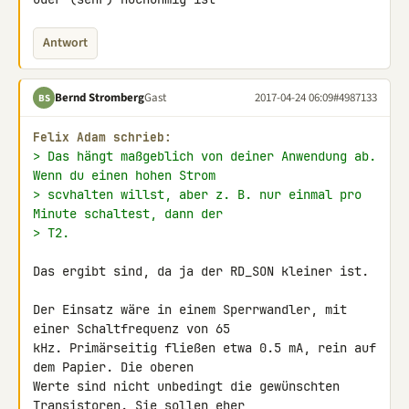
Antwort
Bernd Stromberg
Gast
2017-04-24 06:09
#4987133
BS
Felix Adam schrieb:
> Das hängt maßgeblich von deiner Anwendung ab. 
Wenn du einen hohen Strom
> scvhalten willst, aber z. B. nur einmal pro 
Minute schaltest, dann der
> T2.
Das ergibt sind, da ja der RD_SON kleiner ist.

Der Einsatz wäre in einem Sperrwandler, mit 
einer Schaltfrequenz von 65 

kHz. Primärseitig fließen etwa 0.5 mA, rein auf 
dem Papier. Die oberen 

Werte sind nicht unbedingt die gewünschten 
Transistoren. Sie sollen eher 
