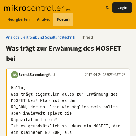
Login
Neuigkeiten
Artikel
Forum
Analoge Elektronik und Schaltungstechnik
›
Thread
Was trägt zur Erwämung des MOSFET
bei
Bernd Stromberg
Gast
2017-04-24 05:52
#4987126
BS
Hallo,

was trägt eigentlich alles zur Erwärmung des 
MOSFET bei? Klar ist es der 

RD_SON, der so klein wie möglich sein sollte, 
aber inwieweit spielt die 

Kapazität mit rein?

Ist es grundsätzlich so, dass ein MOSFET, der 
ein kleineren RD_SON, als 
