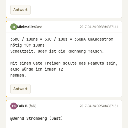
Antwort
Minimalist
Gast
2017-04-24 06:36
#4987141
M
33nC / 100ns = 33C / 100s = 330mA Umladestrom 
nötig für 100ns 

Schaltzeit. Oder ist die Rechnung falsch.

Mit einem Gate Treiber sollte das Peanuts sein, 
also würde ich immer T2 

nehmen.
Antwort
Falk B.
(falk)
2017-04-24 06:54
#4987151
FB
@Bernd Stromberg (Gast)
