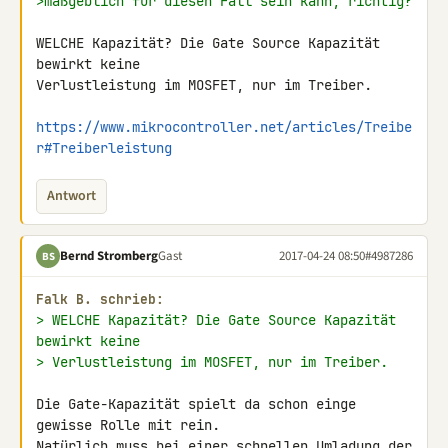
>maßgeblich für diesen Fall sein kann, richtig?
WELCHE Kapazität? Die Gate Source Kapazität 
bewirkt keine 

Verlustleistung im MOSFET, nur im Treiber.

https://www.mikrocontroller.net/articles/Treibe
r#Treiberleistung
Antwort
Bernd Stromberg
Gast
2017-04-24 08:50
#4987286
BS
Falk B. schrieb:
> WELCHE Kapazität? Die Gate Source Kapazität 
bewirkt keine
> Verlustleistung im MOSFET, nur im Treiber.
Die Gate-Kapazität spielt da schon einge 
gewisse Rolle mit rein. 

Natürlich muss bei einer schnellen Umladung der 