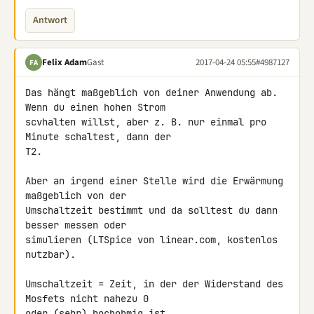
Antwort
Felix Adam
Gast
2017-04-24 05:55
#4987127
FA
Das hängt maßgeblich von deiner Anwendung ab. 
Wenn du einen hohen Strom 

scvhalten willst, aber z. B. nur einmal pro 
Minute schaltest, dann der 

T2.

Aber an irgend einer Stelle wird die Erwärmung 
maßgeblich von der 

Umschaltzeit bestimmt und da solltest du dann 
besser messen oder 

simulieren (LTSpice von linear.com, kostenlos 
nutzbar).

Umschaltzeit = Zeit, in der der Widerstand des 
Mosfets nicht nahezu 0 

oder (sehr) hochohmig ist