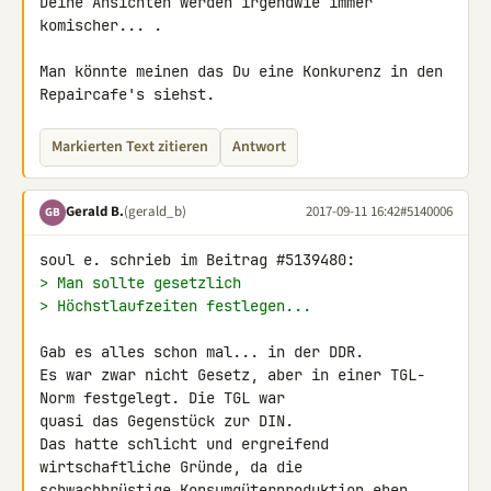
Deine Ansichten werden irgendwie immer 
komischer... .

Man könnte meinen das Du eine Konkurenz in den 
Repaircafe's siehst.
Markierten Text zitieren
Antwort
Gerald B.
(gerald_b)
2017-09-11 16:42
#5140006
GB
> Man sollte gesetzlich
> Höchstlaufzeiten festlegen...
Gab es alles schon mal... in der DDR.

Es war zwar nicht Gesetz, aber in einer TGL-
Norm festgelegt. Die TGL war 

quasi das Gegenstück zur DIN.

Das hatte schlicht und ergreifend 
wirtschaftliche Gründe, da die 

schwachbrüstige Konsumgüterproduktion eben 