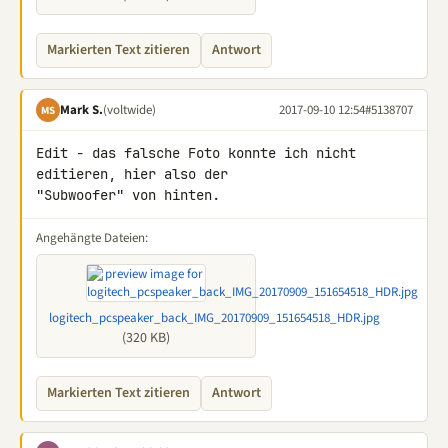
Markierten Text zitieren
Antwort
Mark S.
(voltwide)
2017-09-10 12:54
#5138707
MS
Edit - das falsche Foto konnte ich nicht 
editieren, hier also der 

"Subwoofer" von hinten.
Angehängte Dateien:
logitech_pcspeaker_back_IMG_20170909_151654518_HDR.jpg
(320 KB)
Markierten Text zitieren
Antwort