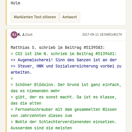
Holm
Markierten Text zitieren
Antwort
K. J.
Gast
2017-09-11 18:54
#5140174
KJ
> CO2 ist ihm N. schrieb im Beitrag #5139401:
>> Augenwischerei! Sinn des Ganzen ist an der
>> Steuer, HWK und Sozialversicherung vorbei zu 
arbeiten.
>
> Schöner Blödsinn. Der Grund ist ganz einfach, 
das es niemanden mehr
> gibt, der es sonst macht. Da ist es klasse, 
das die alten
> Fernsehschrauber mit dem gesammelten Wissen 
von Jahrzehnten dieses zum
> Wohle der Schlechterverdienenden einsetzen. 
Ausserdem sind die meisten