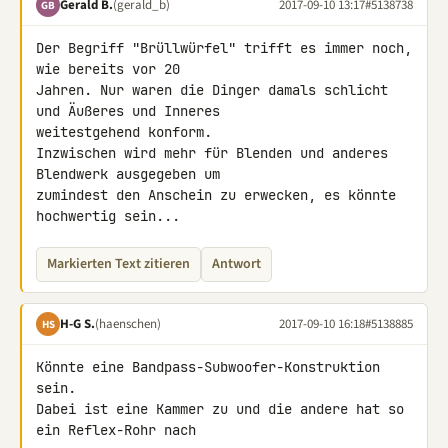
Gerald B.
(gerald_b)
2017-09-10 13:17
#5138738
GB
Der Begriff "Brüllwürfel" trifft es immer noch, 
wie bereits vor 20 

Jahren. Nur waren die Dinger damals schlicht 
und Äußeres und Inneres 

weitestgehend konform.

Inzwischen wird mehr für Blenden und anderes 
Blendwerk ausgegeben um 

zumindest den Anschein zu erwecken, es könnte 
hochwertig sein...
Markierten Text zitieren
Antwort
H-G S.
(haenschen)
2017-09-10 16:18
#5138885
HS
Könnte eine Bandpass-Subwoofer-Konstruktion 
sein.

Dabei ist eine Kammer zu und die andere hat so 
ein Reflex-Rohr nach 
