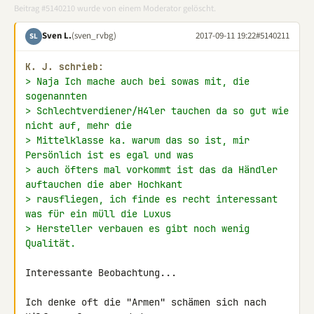
Beitrag #5140210 wurde von einem Moderator gelöscht.
Sven L.
(sven_rvbg)
2017-09-11 19:22
#5140211
SL
K. J. schrieb:
> Naja Ich mache auch bei sowas mit, die 
sogenannten
> Schlechtverdiener/H4ler tauchen da so gut wie 
nicht auf, mehr die
> Mittelklasse ka. warum das so ist, mir 
Persönlich ist es egal und was
> auch öfters mal vorkommt ist das da Händler 
auftauchen die aber Hochkant
> rausfliegen, ich finde es recht interessant 
was für ein müll die Luxus
> Hersteller verbauen es gibt noch wenig 
Qualität.
Interessante Beobachtung...

Ich denke oft die "Armen" schämen sich nach 