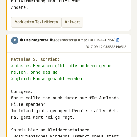
Müllvermeidung und Hilfe für 

Andere.
Markierten Text zitieren
Antwort
.● Des|ntegrator ●.
(desinfector)
(Firma: FULL PALATINSK)
.D
2017-09-12 05:53
#5140515
Matthias S. schrieb:
> das es Menschen gibt, die anderen gerne 
helfen, ohne das da
> gleich Mäuse gemacht werden.
Übrigens:

Warum sollte man auch immer nur für Auslands-
Hilfe spenden?

Im Inland gibts genügend Probleme aller Art.

Mal ganz Wertfrei gefragt.

So wie hier an Kleidercontainern

"Bolivianisches Kinderhilfswerk" drauf steht,
