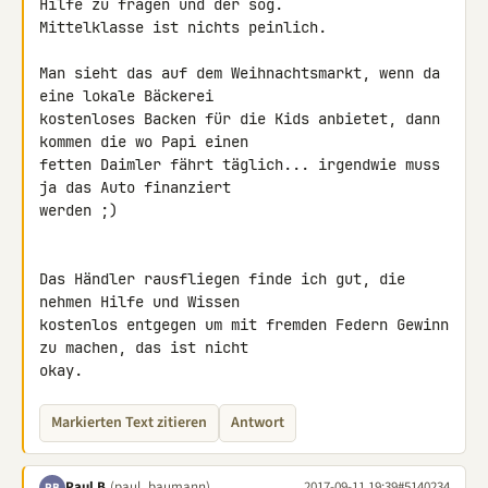
Hilfe zu fragen und der sog. 

Mittelklasse ist nichts peinlich.

Man sieht das auf dem Weihnachtsmarkt, wenn da 
eine lokale Bäckerei 

kostenloses Backen für die Kids anbietet, dann 
kommen die wo Papi einen 

fetten Daimler fährt täglich... irgendwie muss 
ja das Auto finanziert 

werden ;)

Das Händler rausfliegen finde ich gut, die 
nehmen Hilfe und Wissen 

kostenlos entgegen um mit fremden Federn Gewinn 
zu machen, das ist nicht 

okay.
Markierten Text zitieren
Antwort
Paul B.
(paul_baumann)
2017-09-11 19:39
#5140234
PB