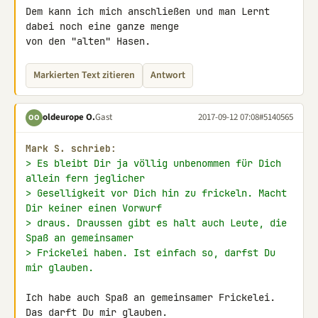
Dem kann ich mich anschließen und man Lernt 
dabei noch eine ganze menge 

von den "alten" Hasen.
Markierten Text zitieren
Antwort
oldeurope O.
Gast
2017-09-12 07:08
#5140565
OO
Mark S. schrieb:
> Es bleibt Dir ja völlig unbenommen für Dich 
allein fern jeglicher
> Geselligkeit vor Dich hin zu frickeln. Macht 
Dir keiner einen Vorwurf
> draus. Draussen gibt es halt auch Leute, die 
Spaß an gemeinsamer
> Frickelei haben. Ist einfach so, darfst Du 
mir glauben.
Ich habe auch Spaß an gemeinsamer Frickelei.

Das darft Du mir glauben.
