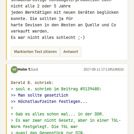
nicht alle 2 oder 5 Jahre 

jeden Werktätigen mit neuen Geräten beglücken 
konnte. Die sollten ja für 

harte Devisen in den Westen an Quelle und Co 
verkauft werden.

Es war nicht alles schlecht ;-)
Markierten Text zitieren
Antwort
Holm T.
Gast
2017-09-11 17:11
#5140033
HT
Gerald B. schrieb:
> soul e. schrieb im Beitrag #5139480:
>> Man sollte gesetzlich
>> Höchstlaufzeiten festlegen...
>
> Gab es alles schon mal... in der DDR.
> Es war zwar nicht Gesetz, aber in einer TGL-
Norm festgelegt. Die TGL war
> quasi das Gegenstück zur DIN.