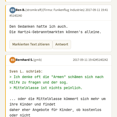
Ben B.
(stromkraft)
(Firma: Funkenflug Industries)
2017-09-11 19:41
BB
#5140240
Den Gedanken hatte ich auch.

Die Hartz4-Gebranntmarkten können's alleine.
Markierten Text zitieren
Antwort
Bernhard S.
(gmb)
2017-09-11 19:42
#5140242
BS
Sven L. schrieb:
> Ich denke oft die "Armen" schämen sich nach 
Hilfe zu fragen und der sog.
> Mittelklasse ist nichts peinlich.
... oder die Mittelklasse kümmert sich mehr um 
ihre Kinder und findet 

daher eher Angebote für Kinder, ob kostenlos 
oder nicht