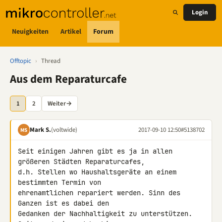
Login
Neuigkeiten
Artikel
Forum
Offtopic
›
Thread
Aus dem Reparaturcafe
1
2
Weiter
→
Mark S.
(voltwide)
2017-09-10 12:50
#5138702
MS
Seit einigen Jahren gibt es ja in allen 
größeren Städten Reparaturcafes, 

d.h. Stellen wo Haushaltsgeräte an einem 
bestimmten Termin von 

ehrenamtlichen repariert werden. Sinn des 
Ganzen ist es dabei den 

Gedanken der Nachhaltigkeit zu unterstützen. 