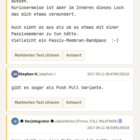
aussen.

Kurioserweise ist aber im Inneren dieses Loch 
das mich etwas verwundert.

Auch sieht es aus als ob es etwas mit einer 
Passivmembran zu tun hätte.

Vielleicht ein Passiv-Membran-Bandpass  :-)
Markierten Text zitieren
Antwort
Stephan H.
(stephan-)
2017-09-11 06:47
#5139318
SH
gibt es sogar als Push Pull Variante.
Markierten Text zitieren
Antwort
.● Des|ntegrator ●.
(desinfector)
(Firma: FULL PALATINSK)
.D
2017-09-11 06:55
#5139324