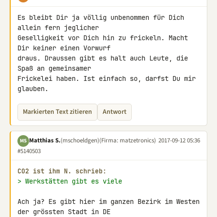
Es bleibt Dir ja völlig unbenommen für Dich 
allein fern jeglicher 

Geselligkeit vor Dich hin zu frickeln. Macht 
Dir keiner einen Vorwurf 

draus. Draussen gibt es halt auch Leute, die 
Spaß an gemeinsamer 

Frickelei haben. Ist einfach so, darfst Du mir 
glauben.
Markierten Text zitieren
Antwort
Matthias S.
(mschoeldgen)
(Firma: matzetronics)
2017-09-12 05:36
MS
#5140503
CO2 ist ihm N. schrieb:
> Werkstätten gibt es viele
Ach ja? Es gibt hier im ganzen Bezirk im Westen 
der grössten Stadt in DE 
