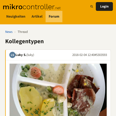
Login
Neuigkeiten
Artikel
Forum
News
›
Thread
Kollegentypen
Luky S.
(luky)
2018-02-04 12:40
#5303593
LS