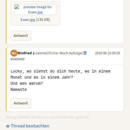
(130 KB)
Essen.jpg
Antwort
Winfried J.
(winne)
(Firma: Nisch-Aufzüge)
2018-06-10 09:39
WJ
#5450409
Lucky, wo siehst du dich heute, wo in einem 
Monat und wo in einem Jahr?

Und wen warum?

Namaste
Antwort
Beitrag #5450422 wurde von einem Moderator gelöscht.
Thread beobachten