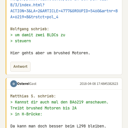
B/3/index.html?
ACTION=3&LA=2&ARTICLE=4777&GROUPID=5460&artnr=B
A+6219+B&trstct=pol_4
Wolfgang schrieb:
> um damit zwei BLDCs zu
> steuern
Hier gehts aber um brushed Motoren.
Antwort
Osterei
Gast
2018-04-08 17:48
#5382623
O
Matthias S. schrieb:
> Kannst dir auch mal den BA6219 anschauen. 
Treibt brushed Motoren bis 2A
> in H-Brücke:
Da kann man doch besser beim 
L298
 bleiben.