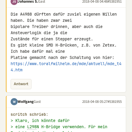
Johannes S.
Gast
2018-04-08 04:48
#5381951
JS
Die A4988 dürften dafür zuviel eigenen Willen 
haben. Die haben zwar zwei 

bipolare Treiber drinnen, aber auch die 
Ansteuerlogik die ja die 

Zustände für einen Stepper erzeugt.

Es gibt kleine SMD H-Brücken, z.B. von Zetex. 
Ich habe dafür mal eine 

https://www.toralfwilhelm.de/mde/aktuell/mde_t4
4.htm
Antwort
Wolfgang
Gast
2018-04-08 05:27
#5381955
W
scritch schrieb:
> Klaro, ich könnte dafür
> eine 
L298
N H-Bridge verwenden. Für mein 