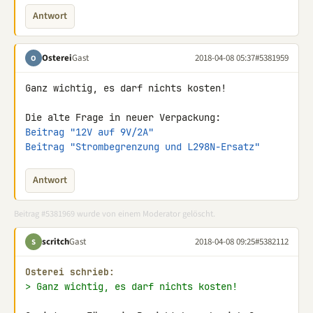
Antwort
Osterei
Gast
2018-04-08 05:37
#5381959
O
Ganz wichtig, es darf nichts kosten!

Beitrag "12V auf 9V/2A"
Beitrag "Strombegrenzung und L298N-Ersatz"
Antwort
Beitrag #5381969 wurde von einem Moderator gelöscht.
scritch
Gast
2018-04-08 09:25
#5382112
S
Osterei schrieb:
> Ganz wichtig, es darf nichts kosten!