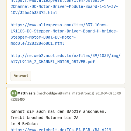
https://www.aliexpress.com/item/DRV8833-
2Channel-DC-Motor-Driver-Module-Board-1-5A-3V-
10V/32664633375.html
https://www.aliexpress.com/item/B37-10pcs-
L9110S-DC-Stepper-Motor-Driver-Board-H-bridge-
Stepper-Motor-Dual-DC-motor-
module/32832846801.html
http://me.web2.ncut.edu.tw/ezfiles/39/1039/img/
617/L9110_2_CHANNEL_MOTOR_DRIVER.pdf
Antwort
Matthias S.
(mschoeldgen)
(Firma: matzetronics)
2018-04-08 15:09
MS
#5382490
Kannst dir auch mal den BA6219 anschauen. 
Treibt brushed Motoren bis 2A 

https://www.reichelt.de/ICs-BA-BCR-/BA-6219-