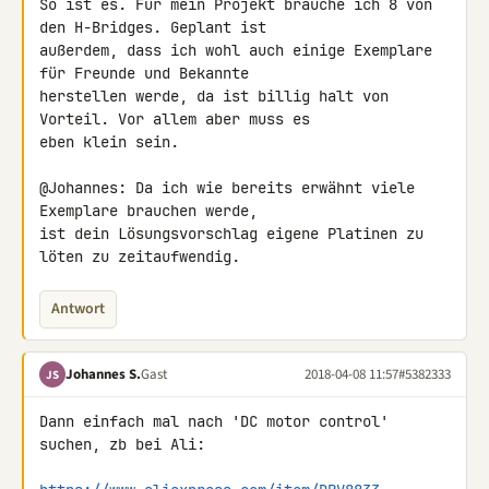
So ist es. Für mein Projekt brauche ich 8 von 
den H-Bridges. Geplant ist 

außerdem, dass ich wohl auch einige Exemplare 
für Freunde und Bekannte 

herstellen werde, da ist billig halt von 
Vorteil. Vor allem aber muss es 

eben klein sein.

@Johannes: Da ich wie bereits erwähnt viele 
Exemplare brauchen werde, 

ist dein Lösungsvorschlag eigene Platinen zu 
löten zu zeitaufwendig.
Antwort
Johannes S.
Gast
2018-04-08 11:57
#5382333
JS
Dann einfach mal nach 'DC motor control' 
suchen, zb bei Ali:
