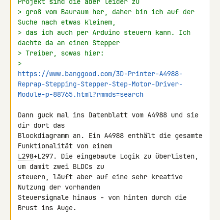
Projekt sind die aber leider zu
> groß vom Bauraum her, daher bin ich auf der 
Suche nach etwas kleinem,
> das ich auch per Arduino steuern kann. Ich 
dachte da an einen Stepper
> Treiber, sowas hier:
> 
https://www.banggood.com/3D-Printer-A4988-
Reprap-Stepping-Stepper-Step-Motor-Driver-
Module-p-88765.html?rmmds=search
Dann guck mal ins Datenblatt vom A4988 und sie 
dir dort das 

Blockdiagramm an. Ein A4988 enthält die gesamte 
L298
+L297. Die eingebaute Logik zu überlisten, 
um damit zwei BLDCs zu 

steuern, läuft aber auf eine sehr kreative 
Nutzung der vorhanden 

Steuersignale hinaus - von hinten durch die 
Brust ins Auge.