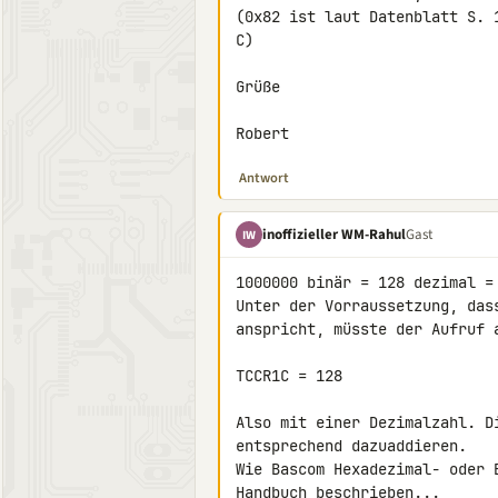
(0x82 ist laut Datenblatt S. 
C)

Grüße

Robert
Antwort
inoffizieller WM-Rahul
Gast
IW
1000000 binär = 128 dezimal = 
Unter der Vorraussetzung, das
anspricht, müsste der Aufruf a
TCCR1C = 128

Also mit einer Dezimalzahl. D
entsprechend dazuaddieren.

Wie Bascom Hexadezimal- oder 
Handbuch beschrieben...
