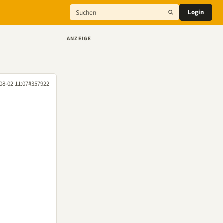
Login
ANZEIGE
08-02 11:07
#357922