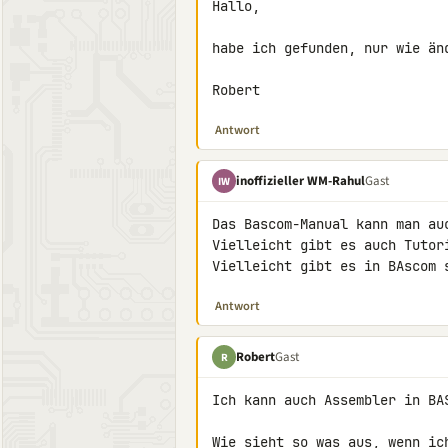
Hallo,

habe ich gefunden, nur wie än
Robert
Antwort
inoffizieller WM-Rahul
Gast
IW
Das Bascom-Manual kann man auc
Vielleicht gibt es auch Tutori
Vielleicht gibt es in BAscom 
Antwort
Robert
Gast
R
Ich kann auch Assembler in BA
Wie sieht so was aus, wenn ic