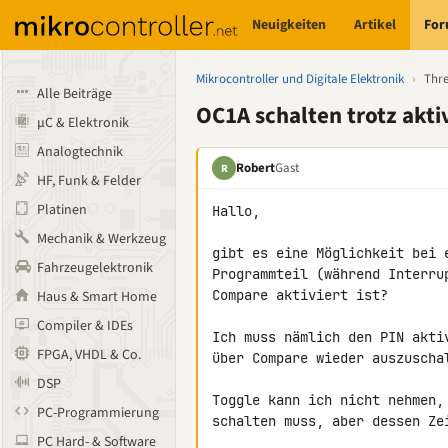
Neuigkeiten
Artikel
Fo
Mikrocontroller und Digitale Elektronik
›
Thr
Alle Beiträge
OC1A schalten trotz ak
µC & Elektronik
Analogtechnik
Robert
Gast
R
HF, Funk & Felder
Platinen
Hallo,

Mechanik & Werkzeug
gibt es eine Möglichkeit bei 
Fahrzeugelektronik
Programmteil (während Interru
Compare aktiviert ist?

Haus & Smart Home
Compiler & IDEs
Ich muss nämlich den PIN akti
FPGA, VHDL & Co.
über Compare wieder auszuschal
DSP
Toggle kann ich nicht nehmen,
PC-Programmierung
schalten muss, aber dessen Ze
PC Hard- & Software