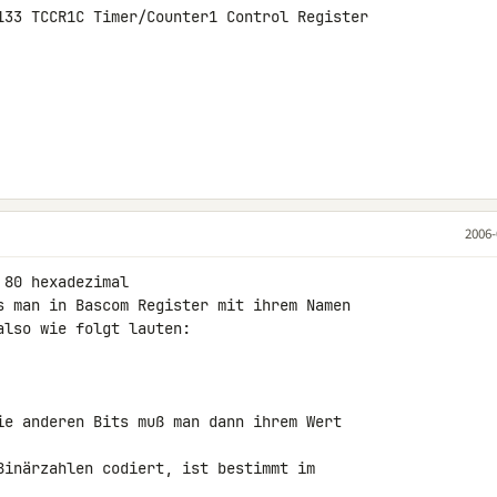
133 TCCR1C Timer/Counter1 Control Register

2006-
80 hexadezimal

s man in Bascom Register mit ihrem Namen

lso wie folgt lauten:

ie anderen Bits muß man dann ihrem Wert

Binärzahlen codiert, ist bestimmt im
