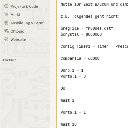
Nutze zur Zeit BASCOM und dami
Projekte & Code
Markt
z.B. folgendes geht nicht:

Ausbildung & Beruf
$regfile = "m88def.dat"

Offtopic
$crystal = 8000000

Webseite
Config Timer1 = Timer , Presca
Compare1a = 60000

ANZEIGE
Ddrb.1 = 1

Portb.1 = 0

Do

Wait 1

Portb.1 = 1

Wait 10
