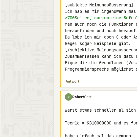
[subjekte Meinungsäusserung]

>700Seiten, nur um eine Befeh
man auch noch die Funktionen 
herausfinden und noch herausf
Da lobe ich mir doch C oder A
Regel sogar Beispiele gibt.

[/subjektive Meinungsäusserung
Zusammenfassen kann ich dazu n
Eigne dir die Grundlagen (Voka
Programmiersprache möglichst 
Antwort
Robert
Gast
R
warst etwas schneller al sich.
Tccr1c = &B10000000 und es fun
habe einfach mal das gemacht,