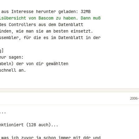
lsübersicht von Bascom zu haben. Dann muß
des Controllers aus dem Datenblatt

inden, wie man sie am besten einsetzt.

ssembler, für die es im Datenblatt in der

]

ur sagen:

beln) der von dir gewählten

schnell an.
2006-
..

ktioniert (128 auch)...

 was ich zuvor ja schon immer mit ddr und
