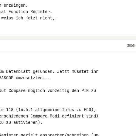
 erzwingen.

al Function Register.

 weiss ich jetzt nicht,.
2006-
im Datenblatt gefunden. Jetzt müsstet ihr

ASCOM umzusetzten...

put Compare möglich vorzeitig den PIN zu

te 118 (14.6.1 allgemeine Infos zu FCO),

erschiedenen Compare Modi definiert sind)

O zu aktivieren).

Register gezielt ansprechen/schreiben (um
