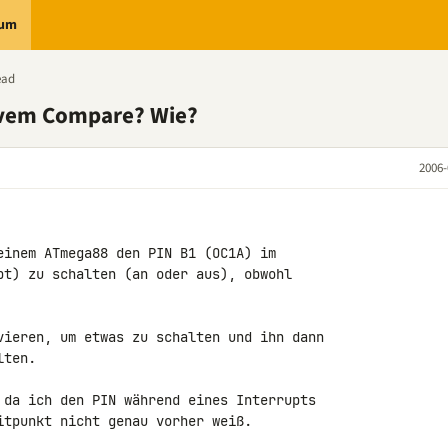
rum
ead
tivem Compare? Wie?
2006-
einem ATmega88 den PIN B1 (OC1A) im

pt) zu schalten (an oder aus), obwohl

vieren, um etwas zu schalten und ihn dann

ten.

 da ich den PIN während eines Interrupts

itpunkt nicht genau vorher weiß.
