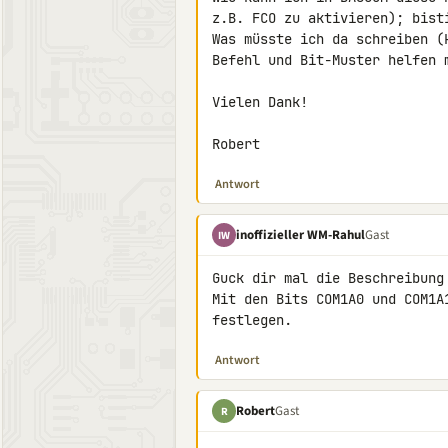
z.B. FCO zu aktivieren); bist
Was müsste ich da schreiben (
Befehl und Bit-Muster helfen m
Vielen Dank!

Robert
Antwort
inoffizieller WM-Rahul
Gast
IW
Guck dir mal die Beschreibung
Mit den Bits COM1A0 und COM1A
festlegen.
Antwort
Robert
Gast
R