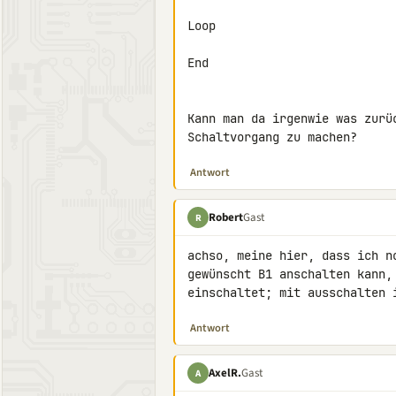
Loop

End

Kann man da irgenwie was zurüc
Schaltvorgang zu machen?
Antwort
Robert
Gast
R
achso, meine hier, dass ich n
gewünscht B1 anschalten kann,
einschaltet; mit ausschalten 
Antwort
AxelR.
Gast
A