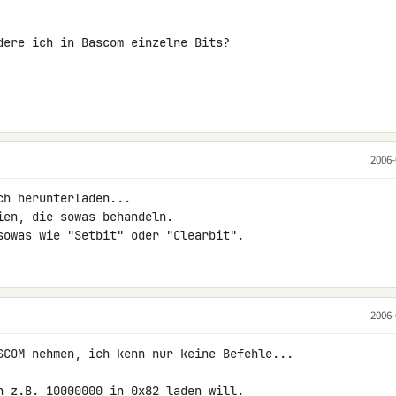
dere ich in Bascom einzelne Bits?

2006-
h herunterladen...

en, die sowas behandeln.

sowas wie "Setbit" oder "Clearbit".
2006-
SCOM nehmen, ich kenn nur keine Befehle...

h z.B. 10000000 in 0x82 laden will.
