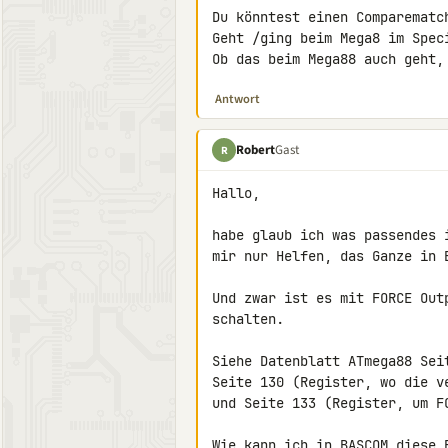
Du könntest einen Comparematch
Geht /ging beim Mega8 im Speci
Ob das beim Mega88 auch geht,
Antwort
Robert
Gast
R
Hallo,

habe glaub ich was passendes 
mir nur Helfen, das Ganze in B
Und zwar ist es mit FORCE Out
schalten.

Siehe Datenblatt ATmega88 Sei
Seite 130 (Register, wo die v
und Seite 133 (Register, um FC
Wie kann ich in BASCOM diese 