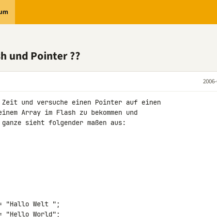
rum
sh und Pointer ??
2006-
 Zeit und versuche einen Pointer auf einen

einem Array im Flash zu bekommen und

 ganze sieht folgender maßen aus:

 "Hallo Welt ";

 "Hello World";
