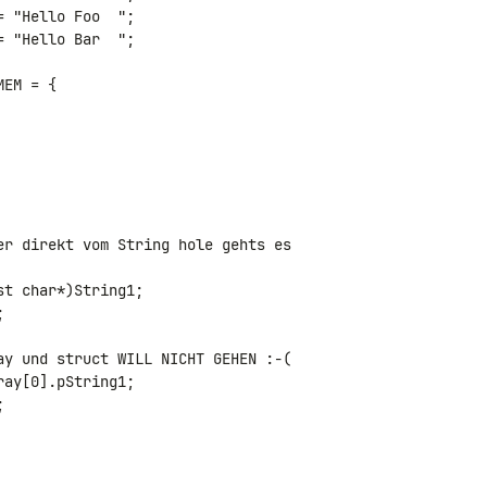
 "Hello Foo  ";

 "Hello Bar  ";

EM = {
