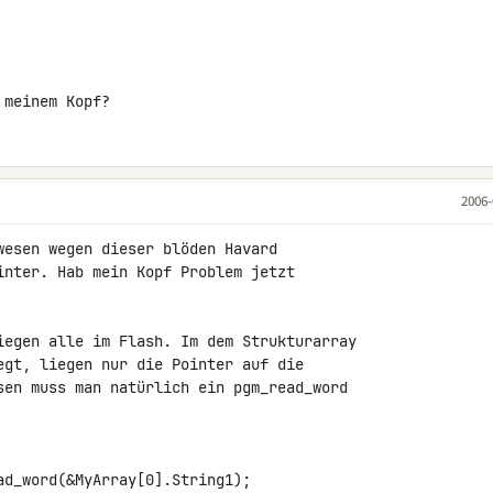
 meinem Kopf?
2006-
wesen wegen dieser blöden Havard

inter. Hab mein Kopf Problem jetzt

iegen alle im Flash. Im dem Strukturarray

egt, liegen nur die Pointer auf die

sen muss man natürlich ein pgm_read_word

d_word(&MyArray[0].String1);
