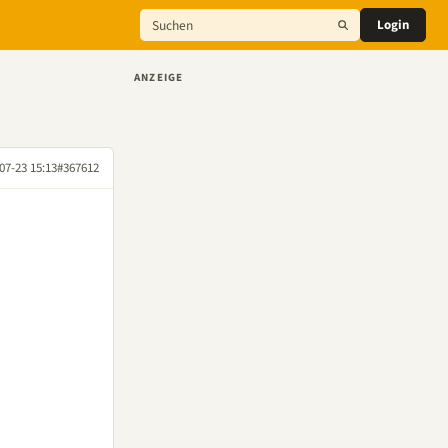
Login
ANZEIGE
07-23 15:13
#367612