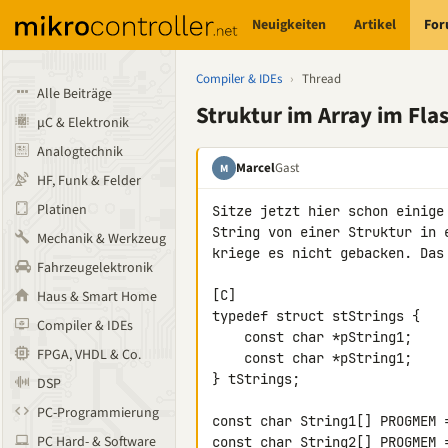
Neuigkeiten
Artikel
Fo
Compiler & IDEs
›
Thread
Alle Beiträge
Struktur im Array im Fla
µC & Elektronik
Analogtechnik
Marcel
Gast
M
HF, Funk & Felder
Platinen
Sitze jetzt hier schon einige
String von einer Struktur in 
Mechanik & Werkzeug
kriege es nicht gebacken. Das
Fahrzeugelektronik
[C]

Haus & Smart Home
typedef struct stStrings {

Compiler & IDEs
    const char *pString1;

FPGA, VHDL & Co.
    const char *pString1;

} tStrings;

DSP
PC-Programmierung
const char String1[] PROGMEM =
PC Hard- & Software
const char String2[] PROGMEM =