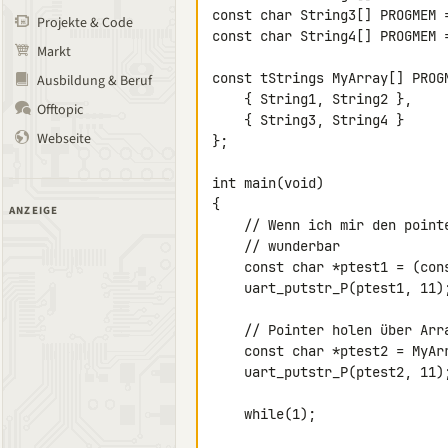
const char String3[] PROGMEM =
Projekte & Code
const char String4[] PROGMEM =
Markt
const tStrings MyArray[] PROGM
Ausbildung & Beruf
    { String1, String2 },

Offtopic
    { String3, String4 }

Webseite
};

int main(void)

{

ANZEIGE
    // Wenn ich mir den pointer direkt vom String hole gehts es

    // wunderbar

    const char *ptest1 = (const char*)String1;

    uart_putstr_P(ptest1, 11);

    // Pointer holen über Array und struct WILL NICHT GEHEN :-(

    const char *ptest2 = MyArray[0].pString1;

    uart_putstr_P(ptest2, 11);

    while(1);
