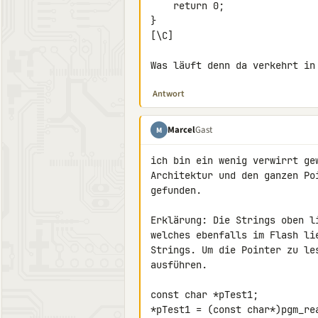
    return 0;

}

[\C]

Was läuft denn da verkehrt in
Antwort
Marcel
Gast
M
ich bin ein wenig verwirrt ge
Architektur und den ganzen Po
gefunden.

Erklärung: Die Strings oben l
welches ebenfalls im Flash li
Strings. Um die Pointer zu le
ausführen.

const char *pTest1;

*pTest1 = (const char*)pgm_rea