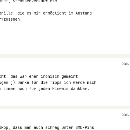
rkt, Strassenverkauf etc.

brille, die es mir ermöglicht im Abstand

fzusehen.

2006-
cht, das war eher ironisch gemeint.

ugen ;) Danke für die Tipps ich werde mich

h immer noch für jeden Hinweis dankbar.
2006-
skop, dass man auch schräg unter SMD-Pins
