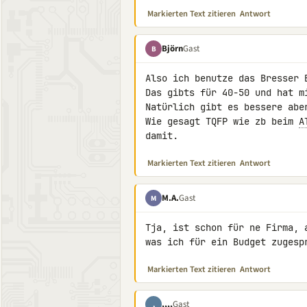
Markierten Text zitieren
Antwort
Björn
Gast
B
Also ich benutze das Bresser B
Das gibts für 40-50 und hat m
Natürlich gibt es bessere abe
Wie gesagt TQFP wie zb beim 
A
damit.
Markierten Text zitieren
Antwort
M.A.
Gast
M
Tja, ist schon für ne Firma, 
was ich für ein Budget zugesp
Markierten Text zitieren
Antwort
,,,,
Gast
,