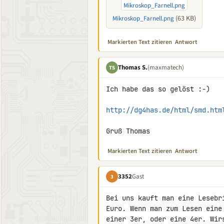
(63 KB)
Mikroskop_Farnell.png
Markierten Text zitieren
Antwort
Thomas S.
(maxmatech)
TS
Ich habe das so gelöst :-)

http://dg4has.de/html/smd.htm
Gruß Thomas
Markierten Text zitieren
Antwort
3352
Gast
3
Bei uns kauft man eine Lesebr
Euro. Wenn man zum Lesen eine
einer 3er, oder eine 4er. Wir