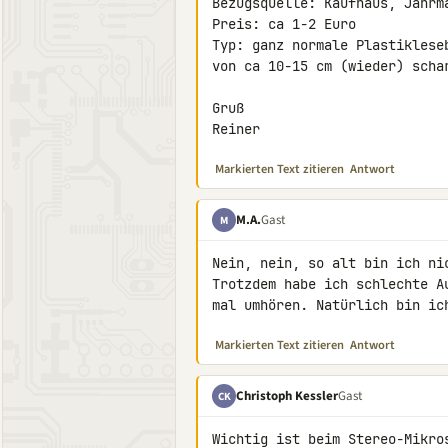
Bezugsquelle: Kaufhaus, Jahrma
Preis: ca 1-2 Euro

Typ: ganz normale Plastiklese
von ca 10-15 cm (wieder) schar
Gruß

Reiner
Markierten Text zitieren
Antwort
M.A.
Gast
M
Nein, nein, so alt bin ich ni
Trotzdem habe ich schlechte A
mal umhören. Natürlich bin ic
Markierten Text zitieren
Antwort
Christoph Kessler
Gast
CK
Wichtig ist beim Stereo-Mikro