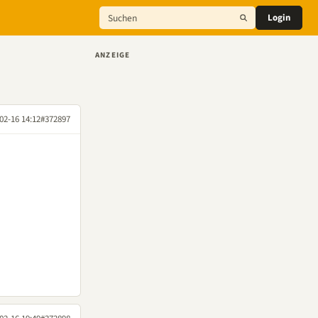
Login
ANZEIGE
02-16 14:12
#372897