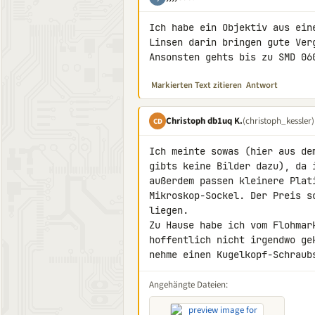
Ich habe ein Objektiv aus ein
Linsen darin bringen gute Ver
Ansonsten gehts bis zu SMD 06
Markierten Text zitieren
Antwort
Christoph db1uq K.
(christoph_kessler)
CD
Ich meinte sowas (hier aus de
gibts keine Bilder dazu), da 
außerdem passen kleinere Plat
Mikroskop-Sockel. Der Preis s
liegen.

Zu Hause habe ich vom Flohmar
hoffentlich nicht irgendwo ge
nehme einen Kugelkopf-Schraub
Angehängte Dateien: