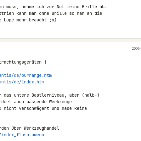
en muss, nehme ich zur Not meine Brille ab.

ptrien kann man ohne Brille so nah an die

e Lupe mehr braucht ;o).
2006-
rachtungsgeräten !

antis/de/ourrange.htm
antis/de/index.htm
r das untere Bastlerniveau, aber (halb-)

dert auch passende Werkzeuge.

d nicht verschwägert und habe keine

/index_flash.omeco