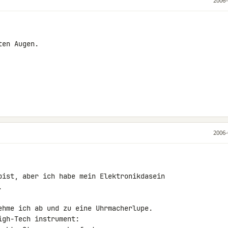
2006-
en Augen.

2006-
bist, aber ich habe mein Elektronikdasein



ehme ich ab und zu eine Uhrmacherlupe.

gh-Tech instrument:
