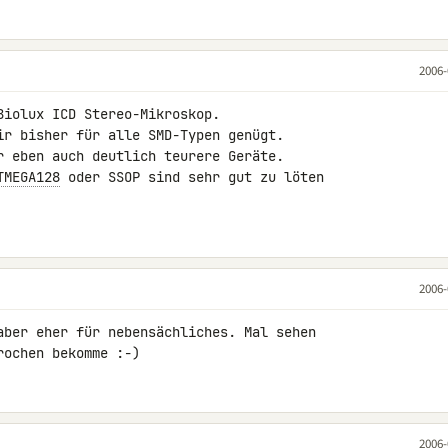
2006-
iolux ICD Stereo-Mikroskop.

ir bisher für alle SMD-Typen genügt.

r eben auch deutlich teurere Geräte.

TMEGA128
 oder SSOP sind sehr gut zu löten

2006-
aber eher für nebensächliches. Mal sehen

rochen bekomme :-)
2006-