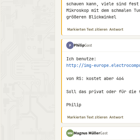
schauen kann, viele sind fest
Mikroskop mit dem schmalen Tu
größeren Blickwinkel
Markierten Text zitieren
Antwort
Philip
Gast
P
http://img-europe.electrocomp
von RS: kostet aber 464

Soll das privat oder für die f
Philip
Markierten Text zitieren
Antwort
Magnus Müller
Gast
MM