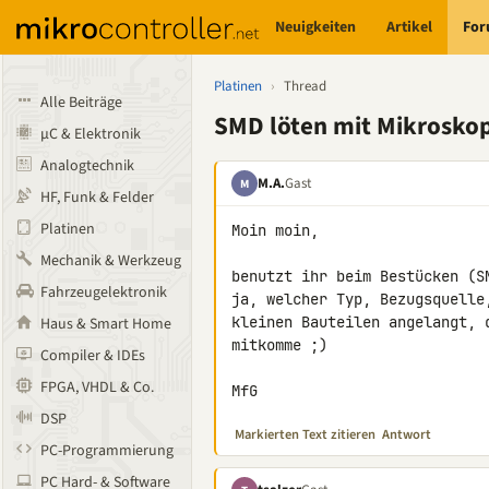
Neuigkeiten
Artikel
Fo
Platinen
›
Thread
Alle Beiträge
SMD löten mit Mikroskop
µC & Elektronik
Analogtechnik
M.A.
Gast
M
HF, Funk & Felder
Platinen
Moin moin,

Mechanik & Werkzeug
benutzt ihr beim Bestücken (S
Fahrzeugelektronik
ja, welcher Typ, Bezugsquelle
kleinen Bauteilen angelangt, 
Haus & Smart Home
mitkomme ;)

Compiler & IDEs
FPGA, VHDL & Co.
MfG
DSP
Markierten Text zitieren
Antwort
PC-Programmierung
PC Hard- & Software