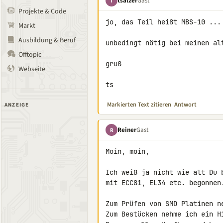
tsalzer
Gast
T
Projekte & Code
jo, das Teil heißt MBS-10 ...

Markt
Ausbildung & Beruf
unbedingt nötig bei meinen alt
Offtopic
gruß

Webseite
ts
Markierten Text zitieren
Antwort
ANZEIGE
Reiner
Gast
R
Moin, moin,

Ich weiß ja nicht wie alt Du 
mit ECC81, EL34 etc. begonnen.
Zum Prüfen von SMD Platinen n
Zum Bestücken nehme ich ein Hi