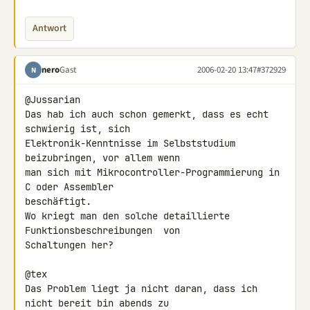
Antwort
nero
Gast
2006-02-20 13:47
#372929
N
@Jussarian

Das hab ich auch schon gemerkt, dass es echt 
schwierig ist, sich

Elektronik-Kenntnisse im Selbststudium  
beizubringen, vor allem wenn

man sich mit Mikrocontroller-Programmierung in 
C oder Assembler

beschäftigt.

Wo kriegt man den solche detaillierte 
Funktionsbeschreibungen  von

Schaltungen her?

@tex

Das Problem liegt ja nicht daran, dass ich 
nicht bereit bin abends zu
