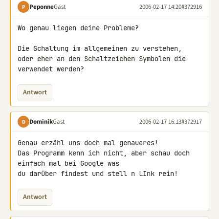
Peponne
Gast
2006-02-17 14:20
#372916
P
Wo genau liegen deine Probleme?

Die Schaltung im allgemeinen zu verstehen,

oder eher an den Schaltzeichen Symbolen die 
verwendet werden?
Antwort
Dominik
Gast
2006-02-17 16:13
#372917
D
Genau erzähl uns doch mal genaueres!

Das Programm kenn ich nicht, aber schau doch 
einfach mal bei Google was

du darüber findest und stell n LInk rein!
Antwort