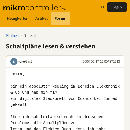
Login
Neuigkeiten
Artikel
Forum
Platinen
›
Thread
Schaltpläne lesen & verstehen
nero
Gast
2006-02-17 12:00
#372913
N
Hallo,

bin ein absoluter Neuling im Bereich Elektronik 
& Co und hab mir mir

ein digitales Steckbrett von Cosmos bei Conrad 
gekauft.

Aber ich hab teilweise noch ein bisschen 
Probleme, die Schaltpläne zu

lesen und das Elektro-Buch, dass ich habe 