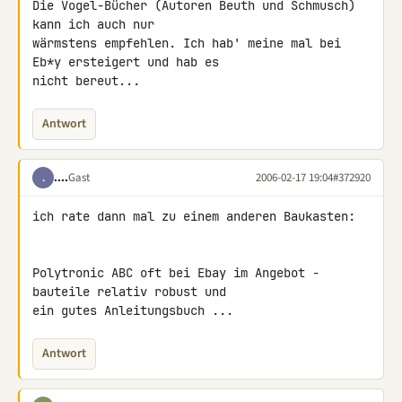
Die Vogel-Bücher (Autoren Beuth und Schmusch) 
kann ich auch nur

wärmstens empfehlen. Ich hab' meine mal bei 
Eb*y ersteigert und hab es

nicht bereut...
Antwort
....
Gast
2006-02-17 19:04
#372920
.
ich rate dann mal zu einem anderen Baukasten:

Polytronic ABC oft bei Ebay im Angebot - 
bauteile relativ robust und

ein gutes Anleitungsbuch ...
Antwort