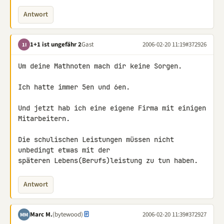
Antwort
1+1 ist ungefähr 2
Gast
2006-02-20 11:19
#372926
1I
Um deine Mathnoten mach dir keine Sorgen.

Ich hatte immer 5en und 6en.

Und jetzt hab ich eine eigene Firma mit einigen 
Mitarbeitern.

Die schulischen Leistungen müssen nicht 
unbedingt etwas mit der

späteren Lebens(Berufs)leistung zu tun haben.
Antwort
Marc M.
(bytewood)
2006-02-20 11:39
#372927
MM