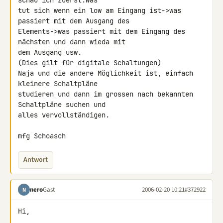
schau ich zuerst:Was

tut sich wenn ein low am Eingang ist->was 
passiert mit dem Ausgang des

Elements->was passiert mit dem Eingang des 
nächsten und dann wieda mit

dem Ausgang usw.

(Dies gilt für digitale Schaltungen)

Naja und die andere Möglichkeit ist, einfach 
kleinere Schaltpläne

studieren und dann im grossen nach bekannten 
Schaltpläne suchen und

alles vervollständigen.

mfg Schoasch
Antwort
nero
Gast
2006-02-20 10:21
#372922
N
Hi,
