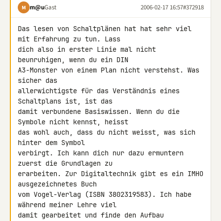
m@u
Gast
2006-02-17 16:57
#372918
M
Das lesen von Schaltplänen hat hat sehr viel 
mit Erfahrung zu tun. Lass

dich also in erster Linie mal nicht 
beunruhigen, wenn du ein DIN

A3-Monster von einem Plan nicht verstehst. Was 
sicher das

allerwichtigste für das Verständnis eines 
Schaltplans ist, ist das

damit verbundene Basiswissen. Wenn du die 
Symbole nicht kennst, heisst

das wohl auch, dass du nicht weisst, was sich 
hinter dem Symbol

verbirgt. Ich kann dich nur dazu ermuntern 
zuerst die Grundlagen zu

erarbeiten. Zur Digitaltechnik gibt es ein IMHO 
ausgezeichnetes Buch

vom Vogel-Verlag (ISBN 3802319583). Ich habe 
während meiner Lehre viel

damit gearbeitet und finde den Aufbau 