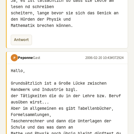
Ja, es ist tatsächlich so dass die Leute am 
lesen nd schreiben

scheitern, lange bevor sie sich das Genick an 
den Hürden der Physik und

Mathematik brechen können.
Antwort
Peponne
Gast
2006-02-20 10:43
#372924
P
Hallo,

Grundsätzlich ist a Große Lücke zwischen 
Handwerk und Industrie bzgl.

der Tätigkeiten die du in der Lehre bzw. Beruf 
ausüben wirst...

Aber im allgemeinen es gibt Tabellenbücher, 
Formelsammlungen,

Taschenrechner und dann die Unterlagen der 
Schule und das was dann an

Mathe und Physik noch übrig bleibt dürftest du 