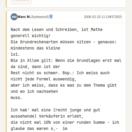
Marc M.
(bytewood)
2006-02-20 11:13
#372925
MM
Nach dem Lesen und Schreiben, ist Mathe 
generell wichtig!

Die Grundrechenarten müssen sitzen - genauso: 
mindestens das kleine

1x1.

Wie in Allem gilt: Wenn die Grundlagen erst mal 
da sind, dann ist der

Rest nicht so schwer. Bsp.: Ich weiss auch 
nicht jede Formel auswendig,

aber ich weiss, dass es was zu dem Thema gibt 
und wo ich nachsehen

muss.

Ich hab' mal eine (recht junge und gut 
aussehende) Verkäuferin erlebt,

die nicht mal 10% von einer runden Summe - ich 
glaube das waren 6,-  im
