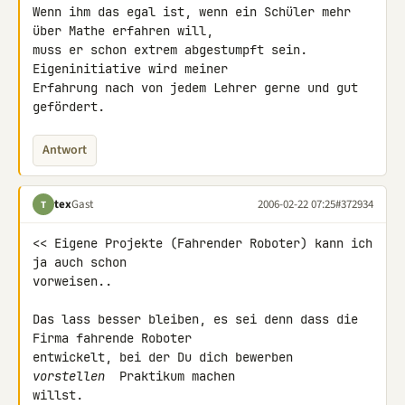
Wenn ihm das egal ist, wenn ein Schüler mehr 
über Mathe erfahren will,

muss er schon extrem abgestumpft sein. 
Eigeninitiative wird meiner

Erfahrung nach von jedem Lehrer gerne und gut 
gefördert.
Antwort
tex
Gast
2006-02-22 07:25
#372934
T
<< Eigene Projekte (Fahrender Roboter) kann ich 
ja auch schon

vorweisen..

Das lass besser bleiben, es sei denn dass die 
Firma fahrende Roboter

entwickelt, bei der Du dich bewerben 
vorstellen 
 Praktikum machen

willst.
