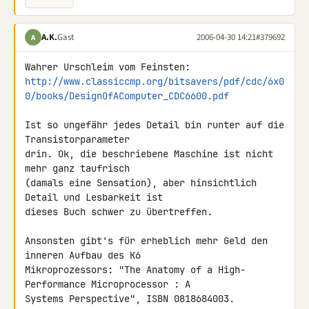
A.K.
Gast
2006-04-30 14:21
#379692
A
http://www.classiccmp.org/bitsavers/pdf/cdc/6x0
0/books/DesignOfAComputer_CDC6600.pdf
Ist so ungefähr jedes Detail bin runter auf die 
Transistorparameter

drin. Ok, die beschriebene Maschine ist nicht 
mehr ganz taufrisch

(damals eine Sensation), aber hinsichtlich 
Detail und Lesbarkeit ist

dieses Buch schwer zu übertreffen.

Ansonsten gibt's für erheblich mehr Geld den 
inneren Aufbau des K6

Mikroprozessors: "The Anatomy of a High-
Performance Microprocessor : A

Systems Perspective", ISBN 0818684003.