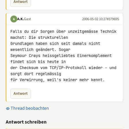
Antwort
A.K.
Gast
2006-05-02 10:27
#379695
A
Falls du dir Sorgen über unzeitgemässe Technik 
machst: Die strukturellen

Grundlagen haben sich seit damals nicht 
wesentlich geändert. Sogar

Seymour Crays heissgeliebtes Einerkomplement 
findet sich bis heute in

der Checksum vom TCP/IP-Protokoll wieder - und 
sorgt dort regelmässig

für Verwirrung, weil's keiner mehr kennt.
Antwort
Thread beobachten
Antwort schreiben