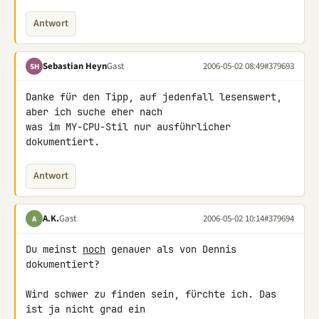
Antwort
Sebastian Heyn
Gast
2006-05-02 08:49
#379693
SH
Danke für den Tipp, auf jedenfall lesenswert, 
aber ich suche eher nach

was im MY-CPU-Stil nur ausführlicher 
dokumentiert.
Antwort
A.K.
Gast
2006-05-02 10:14
#379694
A
Du meinst 
noch
 genauer als von Dennis 
dokumentiert?

Wird schwer zu finden sein, fürchte ich. Das 
ist ja nicht grad ein
