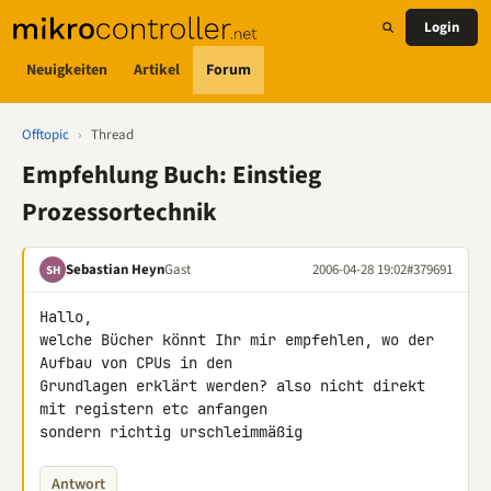
Login
Neuigkeiten
Artikel
Forum
Offtopic
›
Thread
Empfehlung Buch: Einstieg
Prozessortechnik
Sebastian Heyn
Gast
2006-04-28 19:02
#379691
SH
Hallo,

welche Bücher könnt Ihr mir empfehlen, wo der 
Aufbau von CPUs in den

Grundlagen erklärt werden? also nicht direkt 
mit registern etc anfangen

sondern richtig urschleimmäßig
Antwort