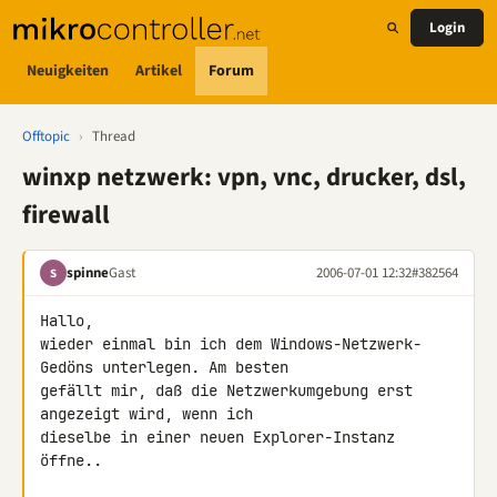
Login
Neuigkeiten
Artikel
Forum
Offtopic
›
Thread
winxp netzwerk: vpn, vnc, drucker, dsl,
firewall
spinne
Gast
2006-07-01 12:32
#382564
S
Hallo,

wieder einmal bin ich dem Windows-Netzwerk-
Gedöns unterlegen. Am besten

gefällt mir, daß die Netzwerkumgebung erst 
angezeigt wird, wenn ich

dieselbe in einer neuen Explorer-Instanz 
öffne..
